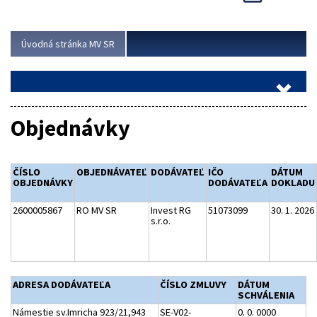
Viac
Úvodná stránka MV SR
Objednávky
ČÍSLO
OBJEDNÁVATEĽ
DODÁVATEĽ
IČO
DÁTUM
OBJEDNÁVKY
DODÁVATEĽA
DOKLADU
2600005867
RO MV SR
Invest RG
51073099
30. 1. 2026
s.r.o.
ADRESA DODÁVATEĽA
ČÍSLO ZMLUVY
DÁTUM
SCHVÁLENIA
Námestie sv.Imricha 923/21,943
SE-V02-
0. 0. 0000