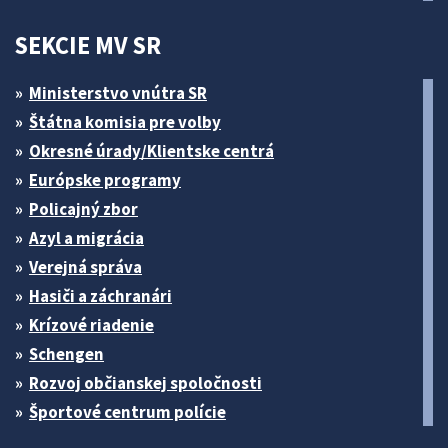
SEKCIE MV SR
Ministerstvo vnútra SR
Štátna komisia pre volby
Okresné úrady/Klientske centrá
Európske programy
Policajný zbor
Azyl a migrácia
Verejná správa
Hasiči a záchranári
Krízové riadenie
Schengen
Rozvoj občianskej spoločnosti
Športové centrum polície