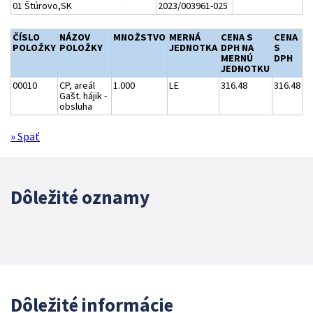
01 Štúrovo,SK
2023/003961-025
ČÍSLO
NÁZOV
MNOŽSTVO
MERNÁ
CENA S
CENA
POLOŽKY
POLOŽKY
JEDNOTKA
DPH NA
S
MERNÚ
DPH
JEDNOTKU
00010
CP, areál
1.000
LE
316.48
316.48
Gašt. hájik -
obsluha
» Späť
Dôležité oznamy
Dôležité informácie