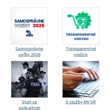
Samosprávne
Transparentné
voľby 2026
vnútro
Staň sa
E-služby MV SR
policajtom