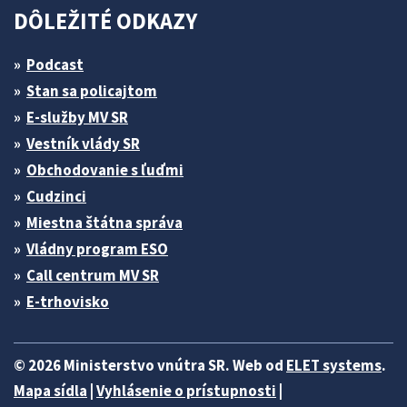
DÔLEŽITÉ ODKAZY
Podcast
Stan sa policajtom
E-služby MV SR
Vestník vlády SR
Obchodovanie s ľuďmi
Cudzinci
Miestna štátna správa
Vládny program ESO
Call centrum MV SR
E-trhovisko
© 2026 Ministerstvo vnútra SR. Web od
ELET systems
.
Mapa sídla
|
Vyhlásenie o prístupnosti
|