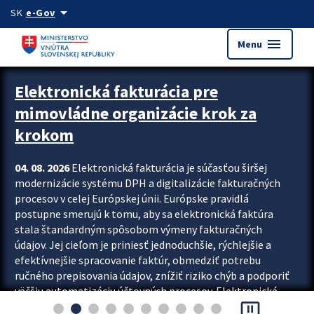
Preskocit na hlavný obsah
arrow_drop_down
SK
e-Gov
menu
Menu
Zastavit automatický posun upútavok
Elektronická fakturácia pre
mimovládne organizácie krok za
krokom
04. 08. 2026
Elektronická fakturácia je súčasťou širšej
modernizácie systému DPH a digitalizácie fakturačných
procesov v celej Európskej únii. Európske pravidlá
postupne smerujú k tomu, aby sa elektronická faktúra
stala štandardným spôsobom výmeny fakturačných
údajov. Jej cieľom je priniesť jednoduchšie, rýchlejšie a
efektívnejšie spracovanie faktúr, obmedziť potrebu
ručného prepisovania údajov, znížiť riziko chýb a podporiť
väčšiu automatizáciu účtovných procesov. Elektronická
pause_presentation
fakturácia preto nepredstavuje...