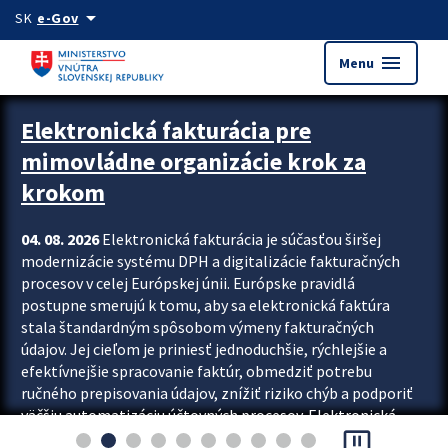
Preskocit na hlavný obsah
arrow_drop_down
SK
e-Gov
menu
Menu
Zastavit automatický posun upútavok
Elektronická fakturácia pre
mimovládne organizácie krok za
krokom
04. 08. 2026
Elektronická fakturácia je súčasťou širšej
modernizácie systému DPH a digitalizácie fakturačných
procesov v celej Európskej únii. Európske pravidlá
postupne smerujú k tomu, aby sa elektronická faktúra
stala štandardným spôsobom výmeny fakturačných
údajov. Jej cieľom je priniesť jednoduchšie, rýchlejšie a
efektívnejšie spracovanie faktúr, obmedziť potrebu
ručného prepisovania údajov, znížiť riziko chýb a podporiť
väčšiu automatizáciu účtovných procesov. Elektronická
pause_presentation
fakturácia preto nepredstavuje...