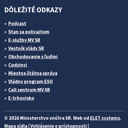
DÔLEŽITÉ ODKAZY
Podcast
Stan sa policajtom
E-služby MV SR
Vestník vlády SR
Obchodovanie s ľuďmi
Cudzinci
Miestna štátna správa
Vládny program ESO
Call centrum MV SR
E-trhovisko
© 2026 Ministerstvo vnútra SR. Web od
ELET systems
.
Mapa sídla
|
Vyhlásenie o prístupnosti
|