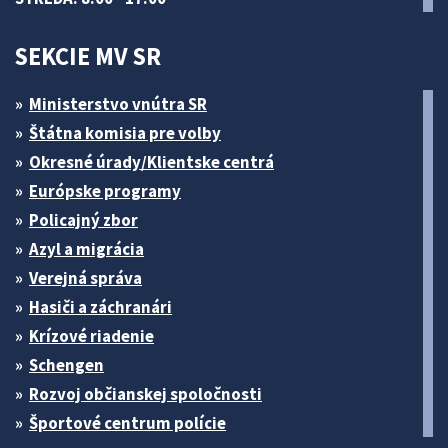
SEKCIE MV SR
Ministerstvo vnútra SR
Štátna komisia pre volby
Okresné úrady/Klientske centrá
Európske programy
Policajný zbor
Azyl a migrácia
Verejná správa
Hasiči a záchranári
Krízové riadenie
Schengen
Rozvoj občianskej spoločnosti
Športové centrum polície