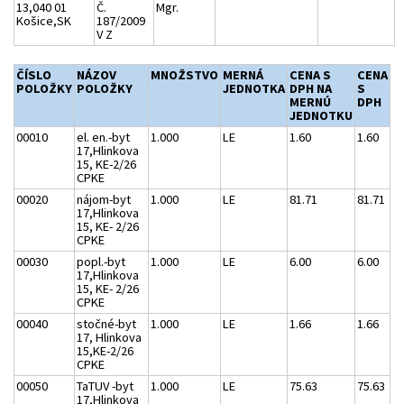
13,040 01
Č.
Mgr.
Košice,SK
187/2009
V Z
ČÍSLO
NÁZOV
MNOŽSTVO
MERNÁ
CENA S
CENA
POLOŽKY
POLOŽKY
JEDNOTKA
DPH NA
S
MERNÚ
DPH
JEDNOTKU
00010
el. en.-byt
1.000
LE
1.60
1.60
17,Hlinkova
15, KE-2/26
CPKE
00020
nájom-byt
1.000
LE
81.71
81.71
17,Hlinkova
15, KE- 2/26
CPKE
00030
popl.-byt
1.000
LE
6.00
6.00
17,Hlinkova
15, KE- 2/26
CPKE
00040
stočné-byt
1.000
LE
1.66
1.66
17, Hlinkova
15,KE-2/26
CPKE
00050
TaTUV -byt
1.000
LE
75.63
75.63
17,Hlinkova