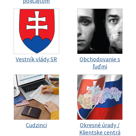
policajtom
Vestník vlády SR
Obchodovanie s
ľuďmi
Cudzinci
Okresné úrady /
Klientske centrá