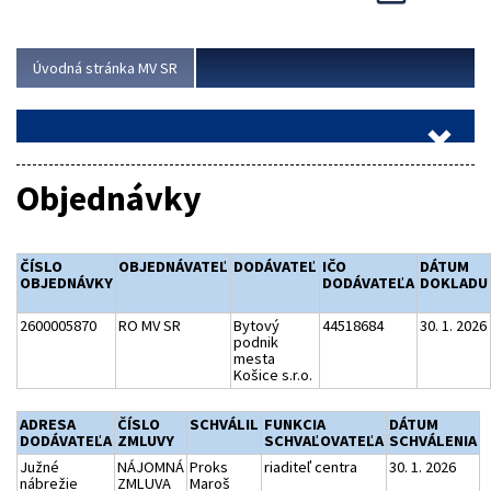
Viac
Úvodná stránka MV SR
Objednávky
ČÍSLO
OBJEDNÁVATEĽ
DODÁVATEĽ
IČO
DÁTUM
OBJEDNÁVKY
DODÁVATEĽA
DOKLADU
2600005870
RO MV SR
Bytový
44518684
30. 1. 2026
podnik
mesta
Košice s.r.o.
ADRESA
ČÍSLO
SCHVÁLIL
FUNKCIA
DÁTUM
DODÁVATEĽA
ZMLUVY
SCHVAĽOVATEĽA
SCHVÁLENIA
Južné
NÁJOMNÁ
Proks
riaditeľ centra
30. 1. 2026
nábrežie
ZMLUVA
Maroš