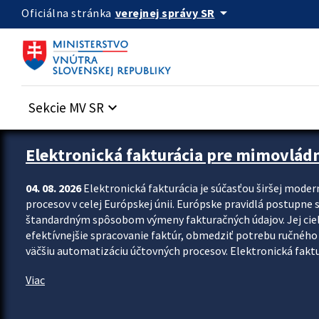
Preskocit na hlavný obsah
arrow_drop_down
verejnej správy SR
Oficiálna stránka
Sekcie MV SR
keyboard_arrow_down
Zastavit automatický posun upútavok
Elektronická fakturácia pre mimovlád
04. 08. 2026
Elektronická fakturácia je súčasťou širšej moder
procesov v celej Európskej únii. Európske pravidlá postupne 
štandardným spôsobom výmeny fakturačných údajov. Jej cieľom
efektívnejšie spracovanie faktúr, obmedziť potrebu ručného p
väčšiu automatizáciu účtovných procesov. Elektronická faktu
Viac