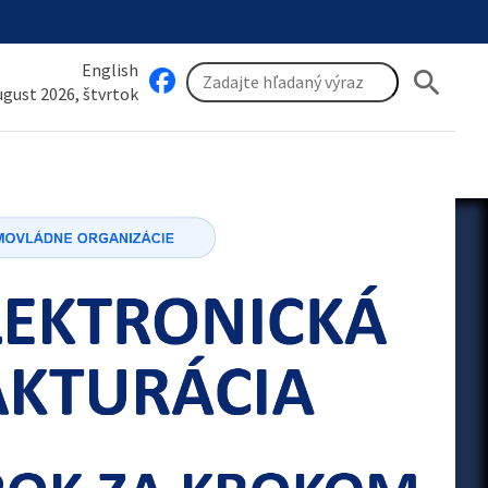
English
search
august 2026, štvrtok