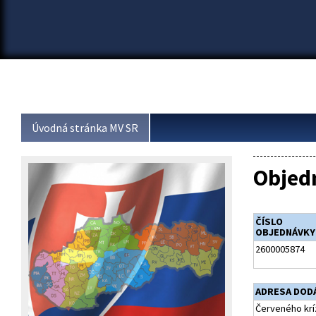
Úvodná stránka MV SR
Objed
ČÍSLO
OBJEDNÁVKY
2600005874
ADRESA DOD
Červeného krí