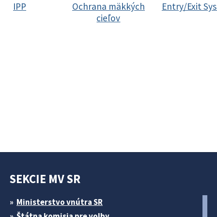
IPP
Ochrana mäkkých
Entry/Exit Sy
cieľov
SEKCIE MV SR
Ministerstvo vnútra SR
Štátna komisia pre volby