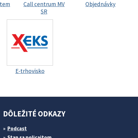
stem
Call centrum MV
Objednávky
SR
E-trhovisko
DÔLEŽITÉ ODKAZY
Podcast
Stan sa policajtom