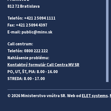
812 72 Bratislava
Telefón: +421 2 5094 1111
Fax: +421 2 5094 4397
E-mail:
public@minv
.sk
Call centrum:
Telefón: 0800 222 222
Nahlásenie problému:
Kontaktný formulár Call Centra MV SR
PO, UT, ŠT, PIA: 8.00 - 16.00
STREDA: 8.00 - 17.00
© 2026 Ministerstvo vnútra SR. Web od
ELET systems
.