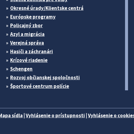
Okresné úrady/Klientske centrá
Európske programy
Policajný zbor
Azyl a migrácia
Verejná správa
Hasiči a záchranári
Krízové riadenie
Schengen
Rozvoj občianskej spoločnosti
Športové centrum polície
Mapa sídla
|
Vyhlásenie o prístupnosti
|
Vyhlásenie o cookies