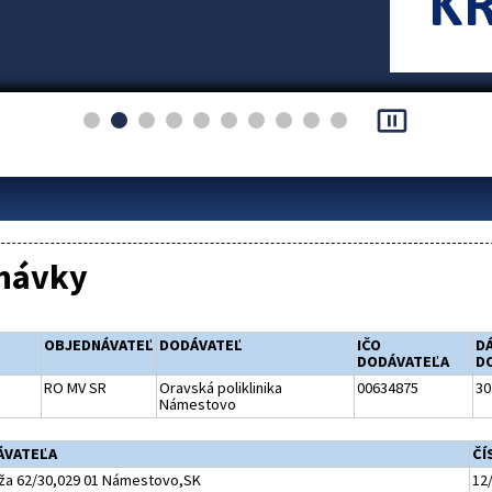
pause_presentation
návky
OBJEDNÁVATEĽ
DODÁVATEĽ
IČO
D
DODÁVATEĽA
D
RO MV SR
Oravská poliklinika
00634875
30
Námestovo
ÁVATEĽA
ČÍ
ža 62/30,029 01 Námestovo,SK
12