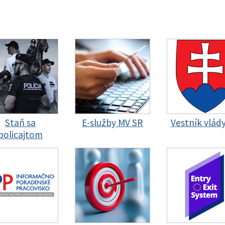
Staň sa
E-služby MV SR
Vestník vlád
policajtom