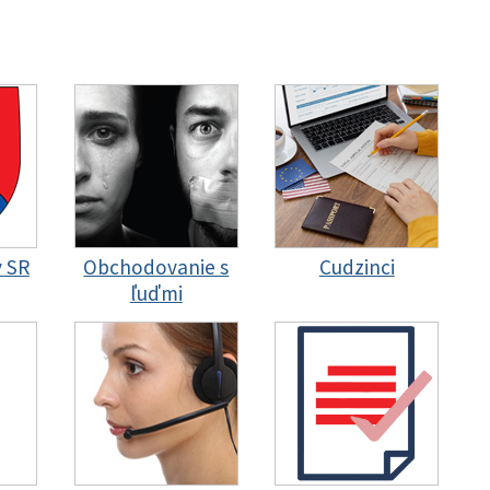
y SR
Obchodovanie s
Cudzinci
ľuďmi