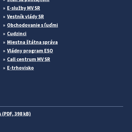
E-služby MV SR
Vestník vlády SR
Obchodovanie s ľuďmi
Cudzinci
Miestna štátna správa
Vládny program ESO
Call centrum MV SR
E-trhovisko
 (PDF, 398 kB)