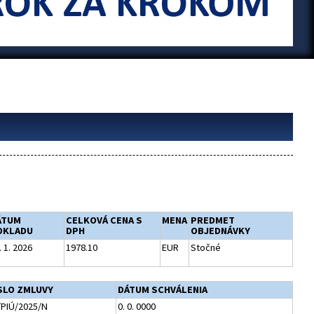
ÁTUM
CELKOVÁ CENA S
MENA
PREDMET
OKLADU
DPH
OBJEDNÁVKY
. 1. 2026
1978.10
EUR
Stočné
SLO ZMLUVY
DÁTUM SCHVÁLENIA
/PIÚ/2025/N
0. 0. 0000