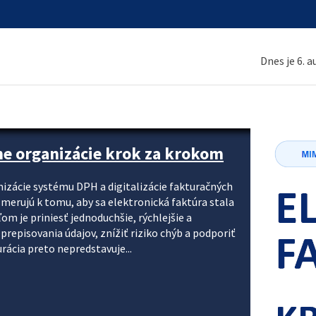
Dnes je 6. 
ne organizácie krok za krokom
nizácie systému DPH a digitalizácie fakturačných
smerujú k tomu, aby sa elektronická faktúra stala
 je priniesť jednoduchšie, rýchlejšie a
repisovania údajov, znížiť riziko chýb a podporiť
rácia preto nepredstavuje...