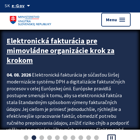
Preskocit na hlavný obsah
arrow_drop_down
SK
e-Gov
menu
Menu
Zastavit automatický posun upútavok
Elektronická fakturácia pre
mimovládne organizácie krok za
krokom
04. 08. 2026
Elektronická fakturácia je súčasťou širšej
modernizácie systému DPH a digitalizácie fakturačných
procesov v celej Európskej únii. Európske pravidlá
postupne smerujú k tomu, aby sa elektronická faktúra
stala štandardným spôsobom výmeny fakturačných
údajov. Jej cieľom je priniesť jednoduchšie, rýchlejšie a
efektívnejšie spracovanie faktúr, obmedziť potrebu
ručného prepisovania údajov, znížiť riziko chýb a podporiť
väčšiu automatizáciu účtovných procesov. Elektronická
pause_presentation
fakturácia preto nepredstavuje...