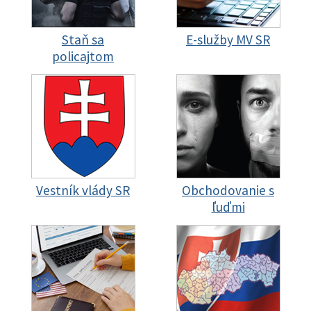
Staň sa
E-služby MV SR
policajtom
Vestník vlády SR
Obchodovanie s
ľuďmi