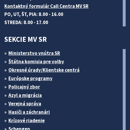
Kontaktný formulár Call Centra MV SR
PO, UT, ŠT, PIA: 8.00 - 16.00
STREDA: 8.00 - 17.00
SEKCIE MV SR
Ministerstvo vnútra SR
Štátna komisia pre volby
Okresné úrady/Klientske centrá
Európske programy
Policajný zbor
Azyl a migrácia
Verejná správa
Hasiči a záchranári
Krízové riadenie
Schengen