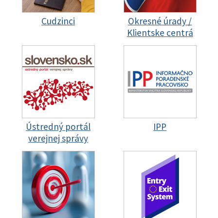
Cudzinci
Okresné úrady /
Klientske centrá
Ústredný portál
IPP
verejnej správy