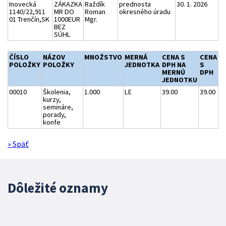
Inovecká
ZÁKAZKA
Raždík
prednosta
30. 1. 2026
1140/22,911
MR DO
Roman
okresného úradu
01 Trenčín,SK
1000EUR
Mgr.
BEZ
SÚHL
ČÍSLO
NÁZOV
MNOŽSTVO
MERNÁ
CENA S
CENA
POLOŽKY
POLOŽKY
JEDNOTKA
DPH NA
S
MERNÚ
DPH
JEDNOTKU
00010
Školenia,
1.000
LE
39.00
39.00
kurzy,
semináre,
porady,
konfe
» Späť
Dôležité oznamy