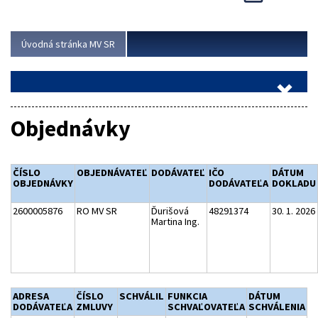
Viac
Úvodná stránka MV SR
Objednávky
ČÍSLO
OBJEDNÁVATEĽ
DODÁVATEĽ
IČO
DÁTUM
OBJEDNÁVKY
DODÁVATEĽA
DOKLADU
2600005876
RO MV SR
Ďurišová
48291374
30. 1. 2026
Martina Ing.
ADRESA
ČÍSLO
SCHVÁLIL
FUNKCIA
DÁTUM
DODÁVATEĽA
ZMLUVY
SCHVAĽOVATEĽA
SCHVÁLENIA