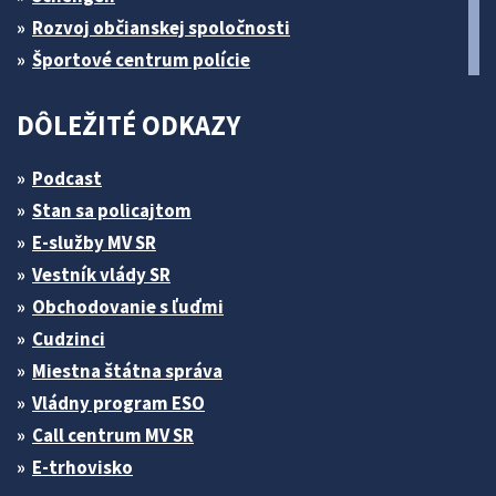
Rozvoj občianskej spoločnosti
Športové centrum polície
DÔLEŽITÉ ODKAZY
Podcast
Stan sa policajtom
E-služby MV SR
Vestník vlády SR
Obchodovanie s ľuďmi
Cudzinci
Miestna štátna správa
Vládny program ESO
Call centrum MV SR
E-trhovisko