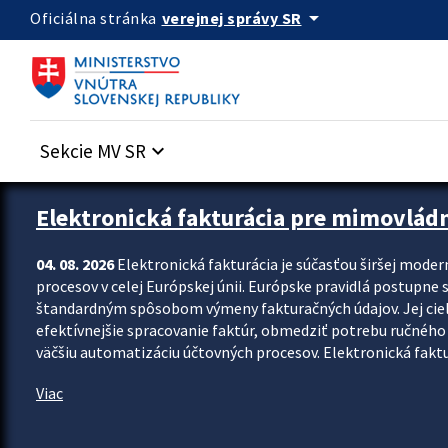
Preskocit na hlavný obsah
arrow_drop_down
verejnej správy SR
Oficiálna stránka
Sekcie MV SR
keyboard_arrow_down
Zastavit automatický posun upútavok
Elektronická fakturácia pre mimovlád
04. 08. 2026
Elektronická fakturácia je súčasťou širšej moder
procesov v celej Európskej únii. Európske pravidlá postupne 
štandardným spôsobom výmeny fakturačných údajov. Jej cieľom
efektívnejšie spracovanie faktúr, obmedziť potrebu ručného p
väčšiu automatizáciu účtovných procesov. Elektronická faktu
Viac