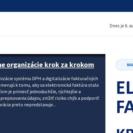
Dnes je 6. 
ne organizácie krok za krokom
nizácie systému DPH a digitalizácie fakturačných
smerujú k tomu, aby sa elektronická faktúra stala
 je priniesť jednoduchšie, rýchlejšie a
repisovania údajov, znížiť riziko chýb a podporiť
rácia preto nepredstavuje...