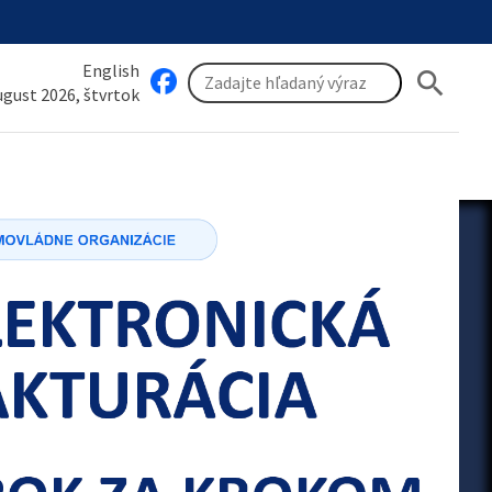
English
search
august 2026, štvrtok