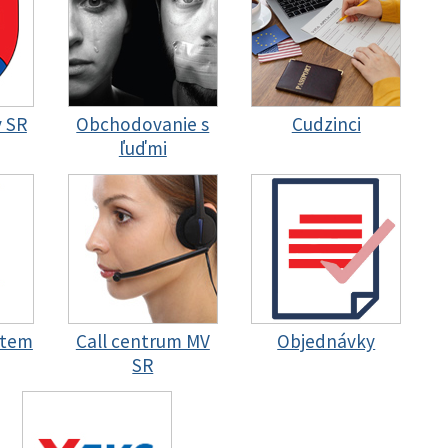
y SR
Obchodovanie s
Cudzinci
ľuďmi
stem
Call centrum MV
Objednávky
SR