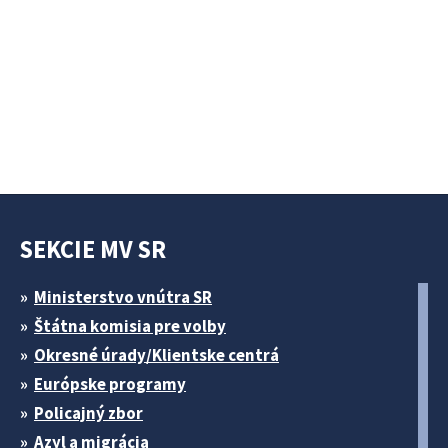
SEKCIE MV SR
Ministerstvo vnútra SR
Štátna komisia pre volby
Okresné úrady/Klientske centrá
Európske programy
Policajný zbor
Azyl a migrácia