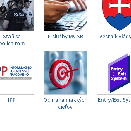
Staň sa
E-služby MV SR
Vestník vlád
policajtom
IPP
Ochrana mäkkých
Entry/Exit Sy
cieľov