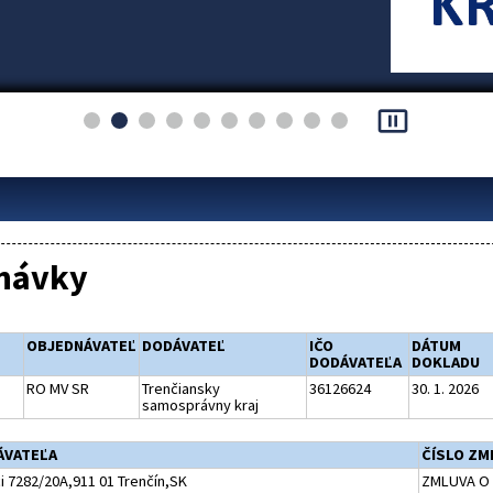
pause_presentation
návky
OBJEDNÁVATEĽ
DODÁVATEĽ
IČO
DÁTUM
DODÁVATEĽA
DOKLADU
RO MV SR
Trenčiansky
36126624
30. 1. 2026
samosprávny kraj
ÁVATEĽA
ČÍSLO ZM
ci 7282/20A,911 01 Trenčín,SK
ZMLUVA O 