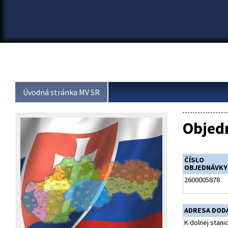
Úvodná stránka MV SR
Objed
ČÍSLO
OBJEDNÁVKY
2600005878
ADRESA DOD
K dolnej stani