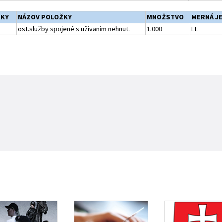
ŽKY
NÁZOV POLOŽKY
MNOŽSTVO
MERNÁ J
ost.služby spojené s užívaním nehnut.
1.000
LE