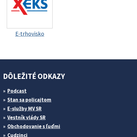
E-trhovisko
DÔLEŽITÉ ODKAZY
Podcast
Stan sa policajtom
E-služby MV SR
Vestník vlády SR
Obchodovanie s ľuďmi
Cudzinci