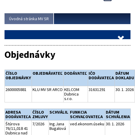
Viac
Úvodná stránka MV SR
Objednávky
ČÍSLO
OBJEDNÁVATEĽ
DODÁVATEĽ
IČO
DÁTUM
OBJEDNÁVKY
DODÁVATEĽA
DOKLADU
2600005881
KLU MV SR ARCO
KELCOM
31631291
30. 1. 2026
Dubnica
s.r.o.
ADRESA
ČÍSLO
SCHVÁLIL
FUNKCIA
DÁTUM
DODÁVATEĽA
ZMLUVY
SCHVAĽOVATEĽA
SCHVÁLENIA
Štúrova
7/2026
Ing.Jana
ved.ekonom.úseku
30. 1. 2026
76/11,018 41
Bugalová
Dubnica nad