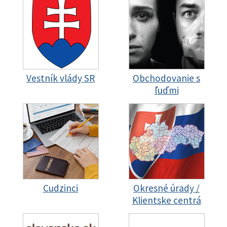
Vestník vlády SR
Obchodovanie s
ľuďmi
Cudzinci
Okresné úrady /
Klientske centrá