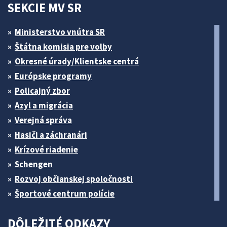
SEKCIE MV SR
Ministerstvo vnútra SR
Štátna komisia pre volby
Okresné úrady/Klientske centrá
Európske programy
Policajný zbor
Azyl a migrácia
Verejná správa
Hasiči a záchranári
Krízové riadenie
Schengen
Rozvoj občianskej spoločnosti
Športové centrum polície
DÔLEŽITÉ ODKAZY