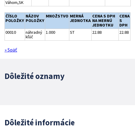
Váhom,SK
ČÍSLO
NÁZOV
MNOŽSTVO
MERNÁ
CENA S DPH
CENA
POLOŽKY
POLOŽKY
JEDNOTKA
NA MERNÚ
S
JEDNOTKU
DPH
00010
náhradný
1.000
ST
22.88
22.88
kľúč
» Späť
Dôležité oznamy
Dôležité informácie