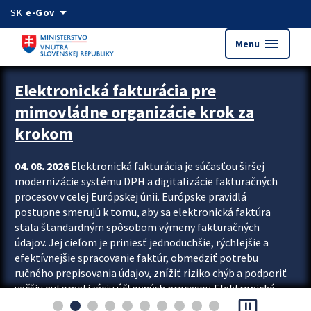
Preskocit na hlavný obsah
arrow_drop_down
SK
e-Gov
menu
Menu
Zastavit automatický posun upútavok
Elektronická fakturácia pre
mimovládne organizácie krok za
krokom
04. 08. 2026
Elektronická fakturácia je súčasťou širšej
modernizácie systému DPH a digitalizácie fakturačných
procesov v celej Európskej únii. Európske pravidlá
postupne smerujú k tomu, aby sa elektronická faktúra
stala štandardným spôsobom výmeny fakturačných
údajov. Jej cieľom je priniesť jednoduchšie, rýchlejšie a
efektívnejšie spracovanie faktúr, obmedziť potrebu
ručného prepisovania údajov, znížiť riziko chýb a podporiť
väčšiu automatizáciu účtovných procesov. Elektronická
pause_presentation
fakturácia preto nepredstavuje...