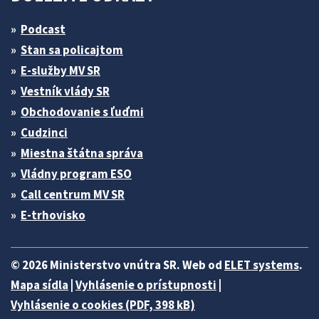
Podcast
Stan sa policajtom
E-služby MV SR
Vestník vlády SR
Obchodovanie s ľuďmi
Cudzinci
Miestna štátna správa
Vládny program ESO
Call centrum MV SR
E-trhovisko
© 2026 Ministerstvo vnútra SR. Web od
ELET systems
.
Mapa sídla
|
Vyhlásenie o prístupnosti
|
Vyhlásenie o cookies (PDF, 398 kB)