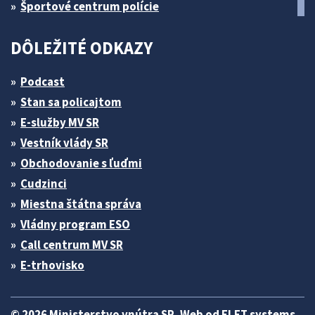
Športové centrum polície
DÔLEŽITÉ ODKAZY
Podcast
Stan sa policajtom
E-služby MV SR
Vestník vlády SR
Obchodovanie s ľuďmi
Cudzinci
Miestna štátna správa
Vládny program ESO
Call centrum MV SR
E-trhovisko
© 2026 Ministerstvo vnútra SR. Web od
ELET systems
.