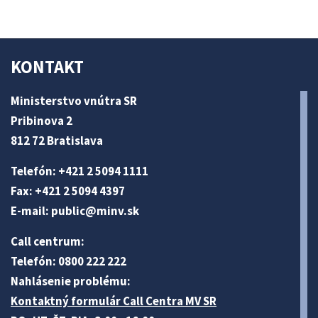
KONTAKT
Ministerstvo vnútra SR
Pribinova 2
812 72 Bratislava
Telefón: +421 2 5094 1111
Fax: +421 2 5094 4397
E-mail:
public@minv
.sk
Call centrum:
Telefón: 0800 222 222
Nahlásenie problému:
Kontaktný formulár Call Centra MV SR