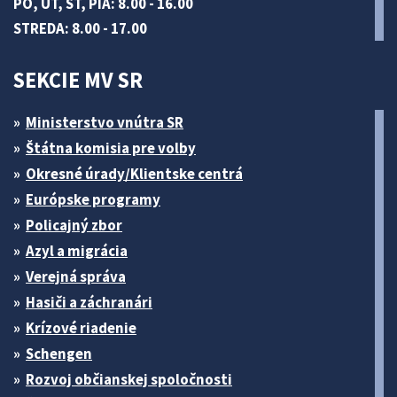
PO, UT, ŠT, PIA: 8.00 - 16.00
STREDA: 8.00 - 17.00
SEKCIE MV SR
Ministerstvo vnútra SR
Štátna komisia pre volby
Okresné úrady/Klientske centrá
Európske programy
Policajný zbor
Azyl a migrácia
Verejná správa
Hasiči a záchranári
Krízové riadenie
Schengen
Rozvoj občianskej spoločnosti