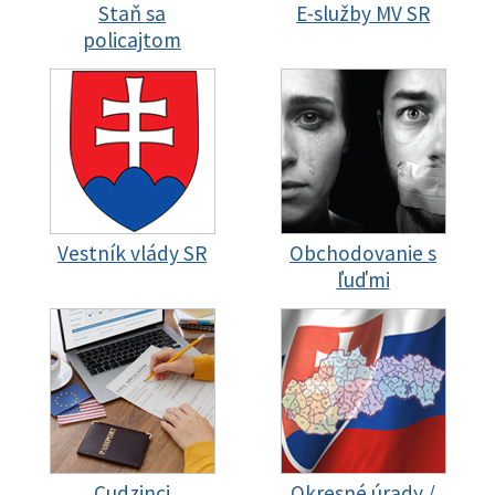
Staň sa
E-služby MV SR
policajtom
Vestník vlády SR
Obchodovanie s
ľuďmi
Cudzinci
Okresné úrady /