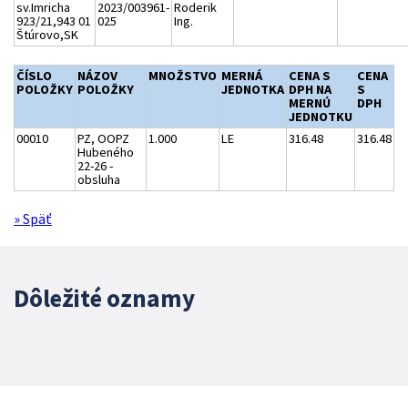
sv.Imricha
2023/003961-
Roderik
923/21,943 01
025
Ing.
Štúrovo,SK
ČÍSLO
NÁZOV
MNOŽSTVO
MERNÁ
CENA S
CENA
POLOŽKY
POLOŽKY
JEDNOTKA
DPH NA
S
MERNÚ
DPH
JEDNOTKU
00010
PZ, OOPZ
1.000
LE
316.48
316.48
Hubeného
22-26 -
obsluha
» Späť
Dôležité oznamy