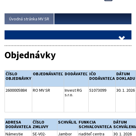
Viac
Úvodná stránka MV SR
Objednávky
ČÍSLO
OBJEDNÁVATEĽ
DODÁVATEĽ
IČO
DÁTUM
OBJEDNÁVKY
DODÁVATEĽA
DOKLADU
2600005884
RO MV SR
Invest RG
51073099
30. 1. 2026
s.r.o.
ADRESA
ČÍSLO
SCHVÁLIL
FUNKCIA
DÁTUM
DODÁVATEĽA
ZMLUVY
SCHVAĽOVATEĽA
SCHVÁLENI
Námestie
SE-V02-
Jambor
riaditeľ centra
30. 1. 2026