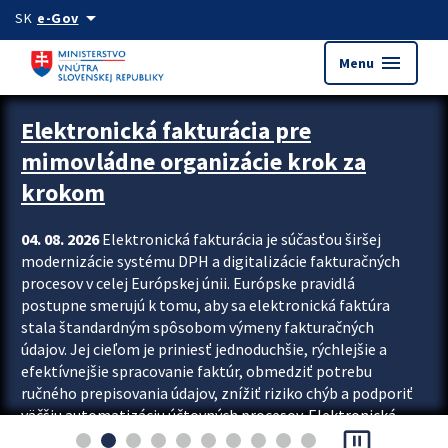
Preskocit na hlavný obsah
arrow_drop_down
SK
e-Gov
menu
Menu
Zastavit automatický posun upútavok
Elektronická fakturácia pre
mimovládne organizácie krok za
krokom
04. 08. 2026
Elektronická fakturácia je súčasťou širšej
modernizácie systému DPH a digitalizácie fakturačných
procesov v celej Európskej únii. Európske pravidlá
postupne smerujú k tomu, aby sa elektronická faktúra
stala štandardným spôsobom výmeny fakturačných
údajov. Jej cieľom je priniesť jednoduchšie, rýchlejšie a
efektívnejšie spracovanie faktúr, obmedziť potrebu
ručného prepisovania údajov, znížiť riziko chýb a podporiť
väčšiu automatizáciu účtovných procesov. Elektronická
pause_presentation
fakturácia preto nepredstavuje...