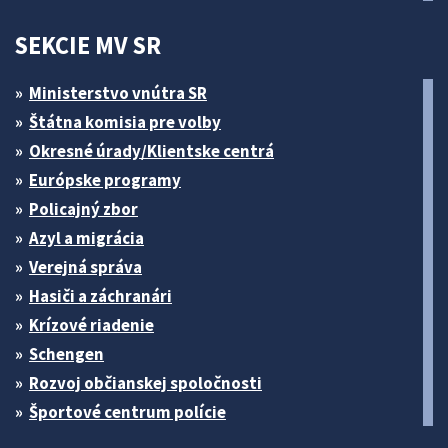
SEKCIE MV SR
Ministerstvo vnútra SR
Štátna komisia pre volby
Okresné úrady/Klientske centrá
Európske programy
Policajný zbor
Azyl a migrácia
Verejná správa
Hasiči a záchranári
Krízové riadenie
Schengen
Rozvoj občianskej spoločnosti
Športové centrum polície