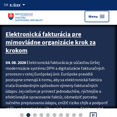
Preskocit na hlavný obsah
arrow_drop_down
SK
e-Gov
menu
Menu
Zastavit automatický posun upútavok
Elektronická fakturácia pre
mimovládne organizácie krok za
krokom
04. 08. 2026
Elektronická fakturácia je súčasťou širšej
modernizácie systému DPH a digitalizácie fakturačných
procesov v celej Európskej únii. Európske pravidlá
postupne smerujú k tomu, aby sa elektronická faktúra
stala štandardným spôsobom výmeny fakturačných
údajov. Jej cieľom je priniesť jednoduchšie, rýchlejšie a
efektívnejšie spracovanie faktúr, obmedziť potrebu
ručného prepisovania údajov, znížiť riziko chýb a podporiť
väčšiu automatizáciu účtovných procesov. Elektronická
pause_presentation
fakturácia preto nepredstavuje...