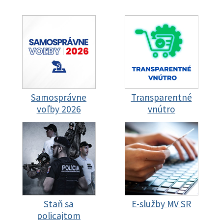
Samosprávne
Transparentné
voľby 2026
vnútro
Staň sa
E-služby MV SR
policajtom