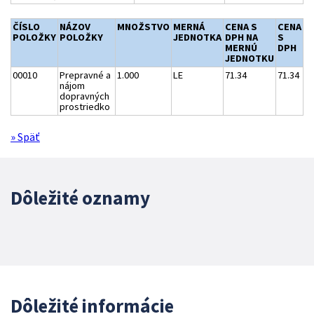
ČÍSLO
NÁZOV
MNOŽSTVO
MERNÁ
CENA S
CENA
POLOŽKY
POLOŽKY
JEDNOTKA
DPH NA
S
MERNÚ
DPH
JEDNOTKU
00010
Prepravné a
1.000
LE
71.34
71.34
nájom
dopravných
prostriedko
» Späť
Dôležité oznamy
Dôležité informácie