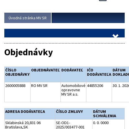
Viac
Úvodná stránka MV SR
Objednávky
ČÍSLO
OBJEDNÁVATEĽ
DODÁVATEĽ
IČO
DÁTUM
OBJEDNÁVKY
DODÁVATEĽA
DOKLAD
2600005888
RO MV SR
Automobilové
44855206
30. 1. 202
opravovne
MV SR a.s.
ADRESA DODÁVATEĽA
ČÍSLO ZMLUVY
DÁTUM
SCHVÁLENIA
Sklabinská 20,831 06
SE-OD1-
0. 0. 0000
Bratislava,SK
2025/003477-001