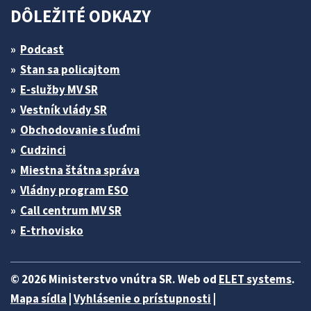
DÔLEŽITÉ ODKAZY
Podcast
Stan sa policajtom
E-služby MV SR
Vestník vlády SR
Obchodovanie s ľuďmi
Cudzinci
Miestna štátna správa
Vládny program ESO
Call centrum MV SR
E-trhovisko
© 2026 Ministerstvo vnútra SR. Web od
ELET systems
.
Mapa sídla
|
Vyhlásenie o prístupnosti
|