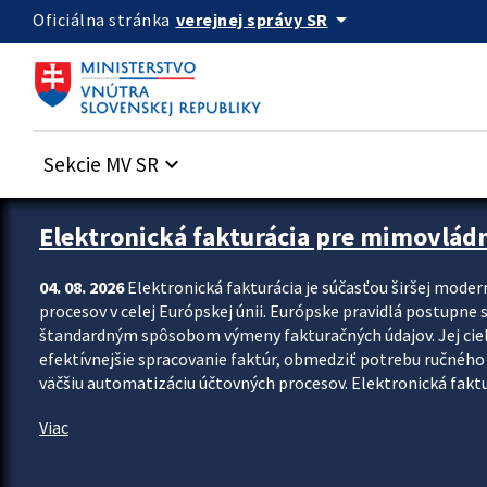
Preskocit na hlavný obsah
arrow_drop_down
verejnej správy SR
Oficiálna stránka
Sekcie MV SR
keyboard_arrow_down
Zastavit automatický posun upútavok
Elektronická fakturácia pre mimovlád
04. 08. 2026
Elektronická fakturácia je súčasťou širšej moder
procesov v celej Európskej únii. Európske pravidlá postupne 
štandardným spôsobom výmeny fakturačných údajov. Jej cieľom
efektívnejšie spracovanie faktúr, obmedziť potrebu ručného p
väčšiu automatizáciu účtovných procesov. Elektronická faktu
Viac