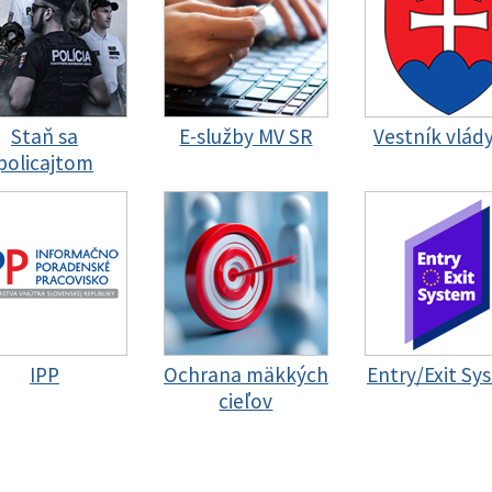
Staň sa
E-služby MV SR
Vestník vlád
policajtom
IPP
Ochrana mäkkých
Entry/Exit Sy
cieľov