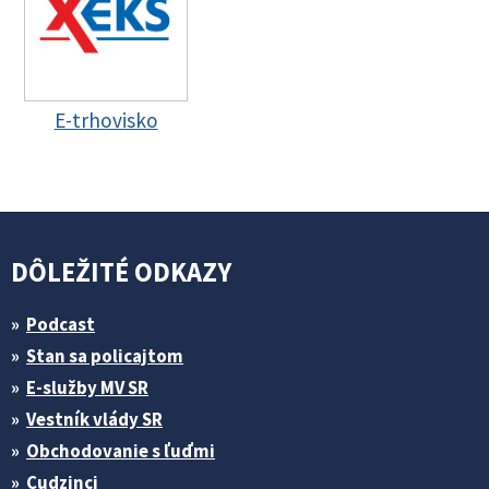
E-trhovisko
DÔLEŽITÉ ODKAZY
Podcast
Stan sa policajtom
E-služby MV SR
Vestník vlády SR
Obchodovanie s ľuďmi
Cudzinci