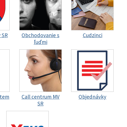
y SR
Obchodovanie s
Cudzinci
ľuďmi
stem
Call centrum MV
Objednávky
SR