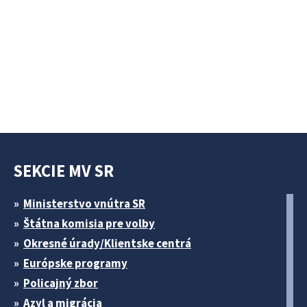
SEKCIE MV SR
Ministerstvo vnútra SR
Štátna komisia pre volby
Okresné úrady/Klientske centrá
Európske programy
Policajný zbor
Azyl a migrácia