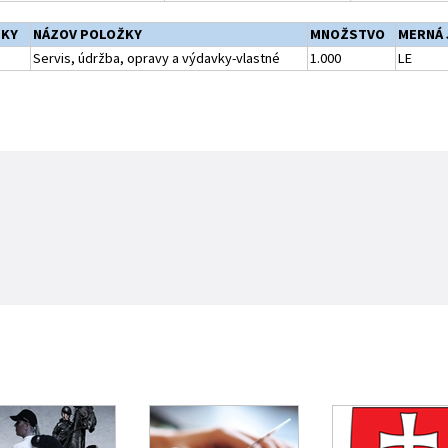
ŽKY
NÁZOV POLOŽKY
MNOŽSTVO
MERNÁ 
Servis, údržba, opravy a výdavky-vlastné
1.000
LE