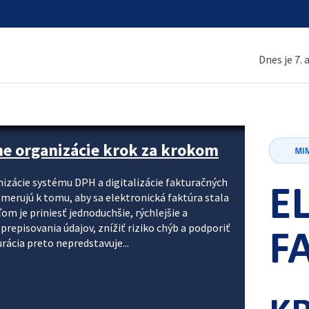
Dnes je 7.
ne organizácie krok za krokom
nizácie systému DPH a digitalizácie fakturačných
smerujú k tomu, aby sa elektronická faktúra stala
 je priniesť jednoduchšie, rýchlejšie a
repisovania údajov, znížiť riziko chýb a podporiť
rácia preto nepredstavuje...