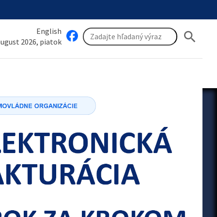
English
search
 august 2026, piatok