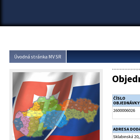
Úvodná stránka MV SR
Objed
ČÍSLO
OBJEDNÁVKY
2600006026
ADRESA DOD
Sklabinská 20,