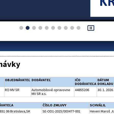
pause_presentation
návky
OBJEDNÁVATEĽ
DODÁVATEĽ
IČO
DÁTUM
DODÁVATEĽA
DOKLADU
RO MV SR
Automobilové opravovne
44855206
30. 1. 2026
MV SR a.s.
ÁVATEĽA
ČÍSLO ZMLUVY
SCHVÁLIL
831 06 Bratislava,SK
SE-OD1-2025/003477-001
Heveri Maroš J