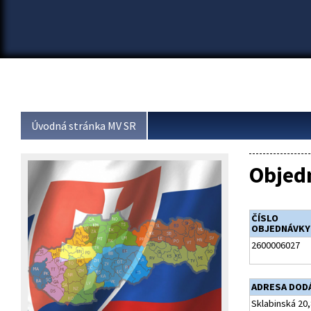
Úvodná stránka MV SR
Objed
ČÍSLO
OBJEDNÁVKY
2600006027
ADRESA DOD
Sklabinská 20,