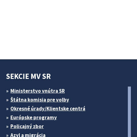
SEKCIE MV SR
Ministerstvo vnútra SR
Štátna komisia pre volby
Okresné úrady/Klientske centrá
Európske programy
Policajný zbor
Azyl a migrácia