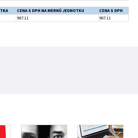
OTKA
CENA S DPH NA MERNÚ JEDNOTKU
CENA S DPH
967.11
967.11