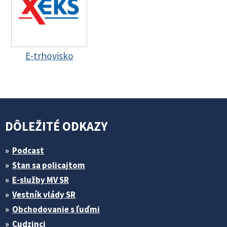
E-trhovisko
DÔLEŽITÉ ODKAZY
Podcast
Stan sa policajtom
E-služby MV SR
Vestník vlády SR
Obchodovanie s ľuďmi
Cudzinci