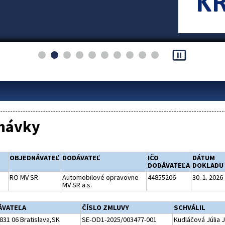
pause_presentation
návky
OBJEDNÁVATEĽ
DODÁVATEĽ
IČO
DÁTUM
DODÁVATEĽA
DOKLADU
RO MV SR
Automobilové opravovne
44855206
30. 1. 2026
MV SR a.s.
ÁVATEĽA
ČÍSLO ZMLUVY
SCHVÁLIL
831 06 Bratislava,SK
SE-OD1-2025/003477-001
Kudláčová Júlia 