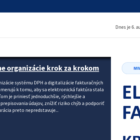
Dnes je 6. 
ne organizácie krok za krokom
nizácie systému DPH a digitalizácie fakturačných
smerujú k tomu, aby sa elektronická faktúra stala
 je priniesť jednoduchšie, rýchlejšie a
repisovania údajov, znížiť riziko chýb a podporiť
rácia preto nepredstavuje...