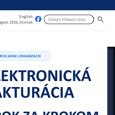
English
search
august 2026, štvrtok