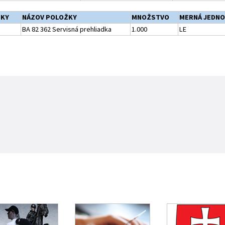
ŽKY
NÁZOV POLOŽKY
MNOŽSTVO
MERNÁ JEDN
BA 82 362 Servisná prehliadka
1.000
LE