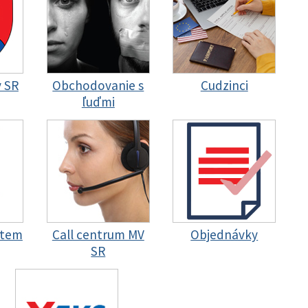
y SR
Obchodovanie s
Cudzinci
ľuďmi
stem
Call centrum MV
Objednávky
SR