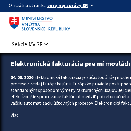
Preskocit na hlavný obsah
arrow_drop_down
verejnej správy SR
Oficiálna stránka
Sekcie MV SR
keyboard_arrow_down
Zastavit automatický posun upútavok
Elektronická fakturácia pre mimovlád
04. 08. 2026
Elektronická fakturácia je súčasťou širšej moder
procesov v celej Európskej únii. Európske pravidlá postupne 
štandardným spôsobom výmeny fakturačných údajov. Jej cieľom
efektívnejšie spracovanie faktúr, obmedziť potrebu ručného p
väčšiu automatizáciu účtovných procesov. Elektronická faktu
Viac