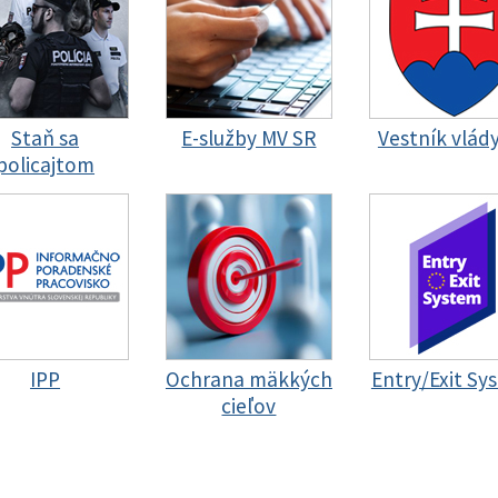
Staň sa
E-služby MV SR
Vestník vlád
policajtom
IPP
Ochrana mäkkých
Entry/Exit Sy
cieľov