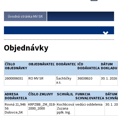
Viac
Úvodná stránka MV SR
Objednávky
ČÍSLO
OBJEDNÁVATEĽ
DODÁVATEĽ
IČO
DÁTUM
OBJEDNÁVKY
DODÁVATEĽA
DOKLADU
2600006031
RO MV SR
Šachtičky
36038610
30. 1. 2026
a.s.
ADRESA
ČÍSLO ZMLUVY
SCHVÁLIL
FUNKCIA
DÁTUM
DODÁVATEĽA
SCHVAĽOVATEĽA
SCHVÁL
Rovná 21,946
KRPZBB_ZM_018-
Kochlicová
vedúci oddelenia
30. 1. 2
56
2000_2000
Zuzana
Dulovce,SK
pplk. Ing.