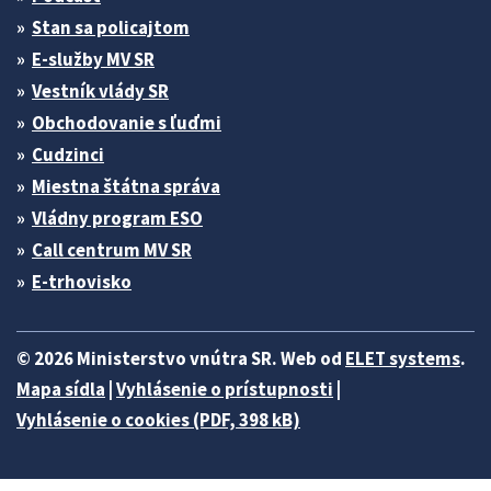
Stan sa policajtom
E-služby MV SR
Vestník vlády SR
Obchodovanie s ľuďmi
Cudzinci
Miestna štátna správa
Vládny program ESO
Call centrum MV SR
E-trhovisko
© 2026 Ministerstvo vnútra SR. Web od
ELET systems
.
Mapa sídla
|
Vyhlásenie o prístupnosti
|
Vyhlásenie o cookies (PDF, 398 kB)