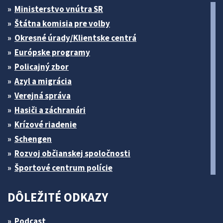
Ministerstvo vnútra SR
Štátna komisia pre volby
Okresné úrady/Klientske centrá
Európske programy
Policajný zbor
Azyl a migrácia
Verejná správa
Hasiči a záchranári
Krízové riadenie
Schengen
Rozvoj občianskej spoločnosti
Športové centrum polície
DÔLEŽITÉ ODKAZY
Podcast