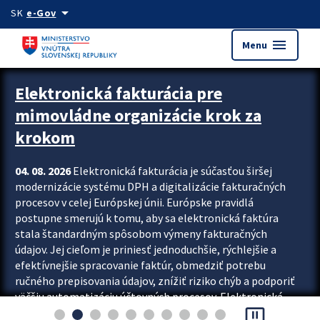
Preskocit na hlavný obsah
arrow_drop_down
SK
e-Gov
menu
Menu
Zastavit automatický posun upútavok
Elektronická fakturácia pre
mimovládne organizácie krok za
krokom
04. 08. 2026
Elektronická fakturácia je súčasťou širšej
modernizácie systému DPH a digitalizácie fakturačných
procesov v celej Európskej únii. Európske pravidlá
postupne smerujú k tomu, aby sa elektronická faktúra
stala štandardným spôsobom výmeny fakturačných
údajov. Jej cieľom je priniesť jednoduchšie, rýchlejšie a
efektívnejšie spracovanie faktúr, obmedziť potrebu
ručného prepisovania údajov, znížiť riziko chýb a podporiť
väčšiu automatizáciu účtovných procesov. Elektronická
pause_presentation
fakturácia preto nepredstavuje...