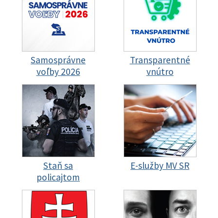
Samosprávne
Transparentné
voľby 2026
vnútro
Staň sa
E-služby MV SR
policajtom