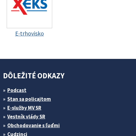
E-trhovisko
DÔLEŽITÉ ODKAZY
Podcast
Stan sa policajtom
E-služby MV SR
Vestník vlády SR
Obchodovanie s ľuďmi
Cudzinci