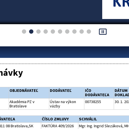
pause_presentation
návky
OBJEDNÁVATEĽ
DODÁVATEĽ
IČO
DÁTUM
DODÁVATEĽA
DOKLA
Akadémia PZ v
Ústav na výkon
00738255
30. 1. 20
Bratislave
väzby
ÁVATEĽA
ČÍSLO ZMLUVY
SCHVÁLIL
11 08 Bratislava,SK
FAKTÚRA 409/2026
Mgr. Ing. Ingrid Slezáková, 