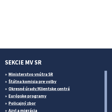
SEKCIE MV SR
Ministerstvo vnútra SR
Štátna komisia pre volby
Okresné úrady/Klientske centrá
Európske programy
Policajný zbor
Azyl a migrácia