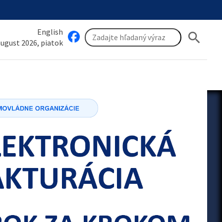
English
search
 august 2026, piatok