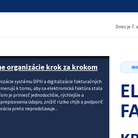
Dnes je 7.
ne organizácie krok za krokom
nizácie systému DPH a digitalizácie fakturačných
smerujú k tomu, aby sa elektronická faktúra stala
 je priniesť jednoduchšie, rýchlejšie a
repisovania údajov, znížiť riziko chýb a podporiť
rácia preto nepredstavuje...