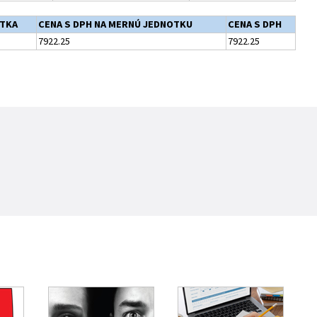
TKA
CENA S DPH NA MERNÚ JEDNOTKU
CENA S DPH
7922.25
7922.25