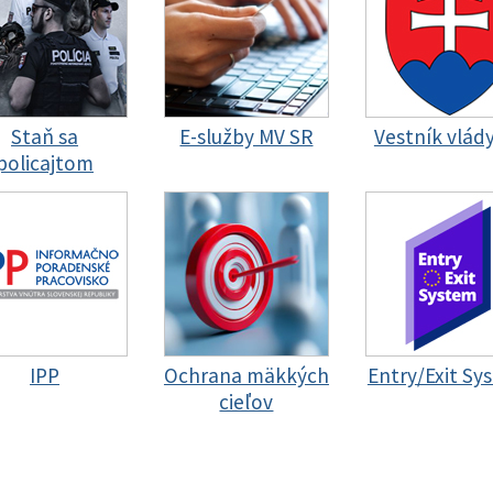
Staň sa
E-služby MV SR
Vestník vlád
policajtom
IPP
Ochrana mäkkých
Entry/Exit Sy
cieľov