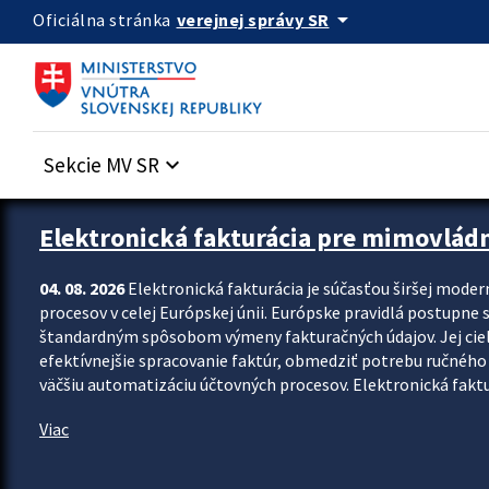
Preskocit na hlavný obsah
arrow_drop_down
verejnej správy SR
Oficiálna stránka
Sekcie MV SR
keyboard_arrow_down
Zastavit automatický posun upútavok
Elektronická fakturácia pre mimovlád
04. 08. 2026
Elektronická fakturácia je súčasťou širšej moder
procesov v celej Európskej únii. Európske pravidlá postupne 
štandardným spôsobom výmeny fakturačných údajov. Jej cieľom
efektívnejšie spracovanie faktúr, obmedziť potrebu ručného p
väčšiu automatizáciu účtovných procesov. Elektronická faktu
Viac