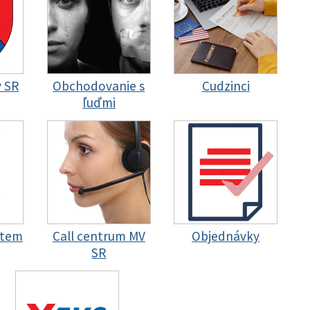
y SR
Obchodovanie s
Cudzinci
ľuďmi
stem
Call centrum MV
Objednávky
SR