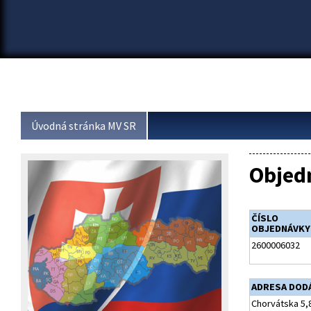
Úvodná stránka MV SR
Objed
ČÍSLO
OBJEDNÁVKY
2600006032
ADRESA DOD
Chorvátska 5,8