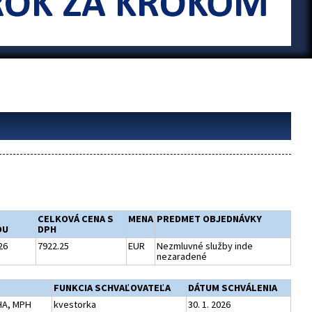
CELKOVÁ CENA S
MENA
PREDMET OBJEDNÁVKY
DU
DPH
26
7922.25
EUR
Nezmluvné služby inde
nezaradené
FUNKCIA SCHVAĽOVATEĽA
DÁTUM SCHVÁLENIA
MHA, MPH
kvestorka
30. 1. 2026