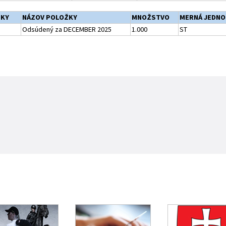
ŽKY
NÁZOV POLOŽKY
MNOŽSTVO
MERNÁ JEDNO
Odsúdený za DECEMBER 2025
1.000
ST