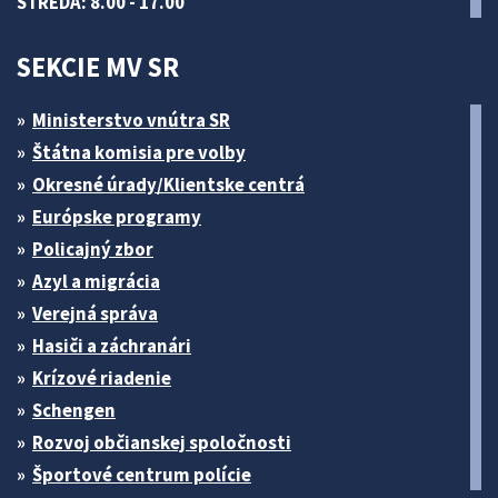
STREDA: 8.00 - 17.00
SEKCIE MV SR
Ministerstvo vnútra SR
Štátna komisia pre volby
Okresné úrady/Klientske centrá
Európske programy
Policajný zbor
Azyl a migrácia
Verejná správa
Hasiči a záchranári
Krízové riadenie
Schengen
Rozvoj občianskej spoločnosti
Športové centrum polície