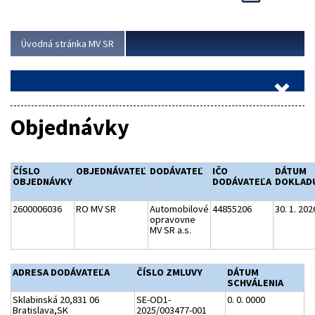
Viac
Úvodná stránka MV SR
Objednávky
ČÍSLO
OBJEDNÁVATEĽ
DODÁVATEĽ
IČO
DÁTUM
OBJEDNÁVKY
DODÁVATEĽA
DOKLAD
2600006036
RO MV SR
Automobilové
44855206
30. 1. 202
opravovne
MV SR a.s.
ADRESA DODÁVATEĽA
ČÍSLO ZMLUVY
DÁTUM
SCHVÁLENIA
Sklabinská 20,831 06
SE-OD1-
0. 0. 0000
Bratislava,SK
2025/003477-001