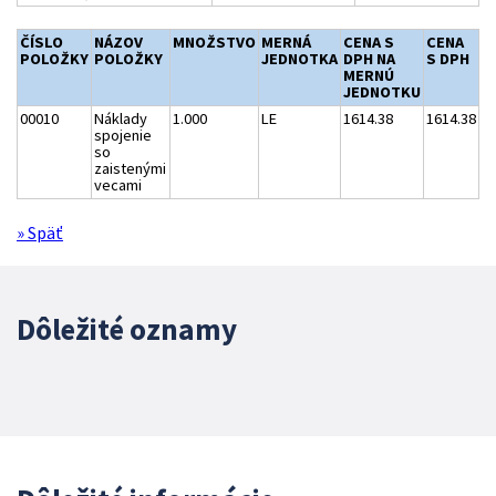
ČÍSLO
NÁZOV
MNOŽSTVO
MERNÁ
CENA S
CENA
POLOŽKY
POLOŽKY
JEDNOTKA
DPH NA
S DPH
MERNÚ
JEDNOTKU
00010
Náklady
1.000
LE
1614.38
1614.38
spojenie
so
zaistenými
vecami
» Späť
Dôležité oznamy