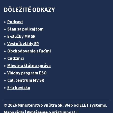
DÔLEŽITÉ ODKAZY
Podcast
Stan sa policajtom
E-služby MV SR
Vestník vlády SR
Obchodovanie s ľuďmi
Cudzinci
Miestna štátna správa
Vládny program ESO
Call centrum MV SR
E-trhovisko
© 2026 Ministerstvo vnútra SR. Web od
ELET systems
.
Mapa sídla
|
Vyhlásenie o prístupnosti
|