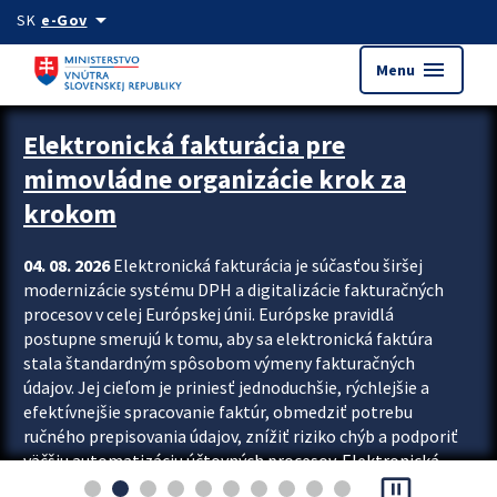
Preskocit na hlavný obsah
arrow_drop_down
SK
e-Gov
menu
Menu
Zastavit automatický posun upútavok
Elektronická fakturácia pre
mimovládne organizácie krok za
krokom
04. 08. 2026
Elektronická fakturácia je súčasťou širšej
modernizácie systému DPH a digitalizácie fakturačných
procesov v celej Európskej únii. Európske pravidlá
postupne smerujú k tomu, aby sa elektronická faktúra
stala štandardným spôsobom výmeny fakturačných
údajov. Jej cieľom je priniesť jednoduchšie, rýchlejšie a
efektívnejšie spracovanie faktúr, obmedziť potrebu
ručného prepisovania údajov, znížiť riziko chýb a podporiť
väčšiu automatizáciu účtovných procesov. Elektronická
pause_presentation
fakturácia preto nepredstavuje...