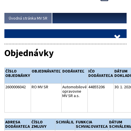
Viac
Úvodná stránka MV SR
Objednávky
ČÍSLO
OBJEDNÁVATEĽ
DODÁVATEĽ
IČO
DÁTUM
OBJEDNÁVKY
DODÁVATEĽA
DOKLAD
2600006042
RO MV SR
Automobilové
44855206
30. 1. 202
opravovne
MV SR a.s.
ADRESA
ČÍSLO
SCHVÁLIL
FUNKCIA
DÁTUM
DODÁVATEĽA
ZMLUVY
SCHVAĽOVATEĽA
SCHVÁLENI