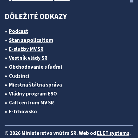
DÔLEŽITÉ ODKAZY
Podcast
Stan sa policajtom
E-služby MV SR
Vestník vlády SR
Obchodovanie s ľuďmi
Cudzinci
Miestna štátna správa
Vládny program ESO
Call centrum MV SR
E-trhovisko
© 2026 Ministerstvo vnútra SR. Web od
ELET systems
.