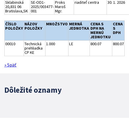
Sklabinská
SE-OD1-
Proks
riaditeľ centra
30. 1. 2026
20,831 06
2025/003477-
Maroš
Bratislava,SK
001
Mgr.
ČÍSLO
NÁZOV
MNOŽSTVO
MERNÁ
CENA S
CENA
POLOŽKY
POLOŽKY
JEDNOTKA
DPH NA
S
MERNÚ
DPH
JEDNOTKU
00010
Technická
1.000
LE
800.07
800.07
prehliadka
CP KE
» Späť
Dôležité oznamy