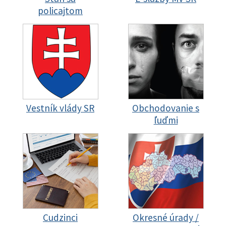
policajtom
Vestník vlády SR
Obchodovanie s
ľuďmi
Cudzinci
Okresné úrady /