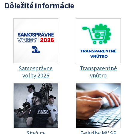
Dôležité informácie
Samosprávne
Transparentné
voľby 2026
vnútro
Staň sa
E-služby MV SR