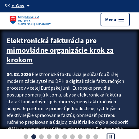
Preskocit na hlavný obsah
arrow_drop_down
SK
e-Gov
menu
Menu
Zastavit automatický posun upútavok
Elektronická fakturácia pre
mimovládne organizácie krok za
krokom
04. 08. 2026
Elektronická fakturácia je súčasťou širšej
modernizácie systému DPH a digitalizácie fakturačných
procesov v celej Európskej únii. Európske pravidlá
postupne smerujú k tomu, aby sa elektronická faktúra
stala štandardným spôsobom výmeny fakturačných
údajov. Jej cieľom je priniesť jednoduchšie, rýchlejšie a
efektívnejšie spracovanie faktúr, obmedziť potrebu
ručného prepisovania údajov, znížiť riziko chýb a podporiť
väčšiu automatizáciu účtovných procesov. Elektronická
pause_presentation
fakturácia preto nepredstavuje...