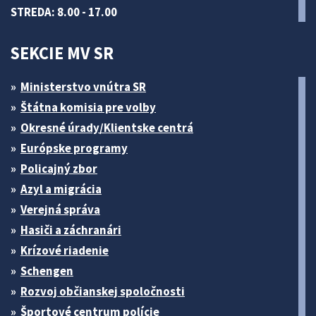
STREDA: 8.00 - 17.00
SEKCIE MV SR
Ministerstvo vnútra SR
Štátna komisia pre volby
Okresné úrady/Klientske centrá
Európske programy
Policajný zbor
Azyl a migrácia
Verejná správa
Hasiči a záchranári
Krízové riadenie
Schengen
Rozvoj občianskej spoločnosti
Športové centrum polície