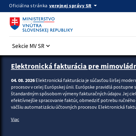
Preskocit na hlavný obsah
arrow_drop_down
verejnej správy SR
Oficiálna stránka
Sekcie MV SR
keyboard_arrow_down
Zastavit automatický posun upútavok
Elektronická fakturácia pre mimovlád
04. 08. 2026
Elektronická fakturácia je súčasťou širšej moder
procesov v celej Európskej únii. Európske pravidlá postupne 
štandardným spôsobom výmeny fakturačných údajov. Jej cieľom
efektívnejšie spracovanie faktúr, obmedziť potrebu ručného p
väčšiu automatizáciu účtovných procesov. Elektronická faktu
Viac