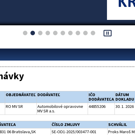
pause_presentation
návky
OBJEDNÁVATEĽ
DODÁVATEĽ
IČO
DÁTUM
DODÁVATEĽA
DOKLADU
RO MV SR
Automobilové opravovne
44855206
30. 1. 2026
MV SR a.s.
ÁVATEĽA
ČÍSLO ZMLUVY
SCHVÁLIL
831 06 Bratislava,SK
SE-OD1-2025/003477-001
Proks Maroš M