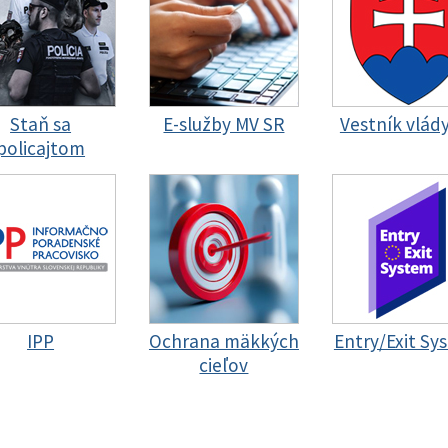
Staň sa
E-služby MV SR
Vestník vlád
policajtom
IPP
Ochrana mäkkých
Entry/Exit Sy
cieľov