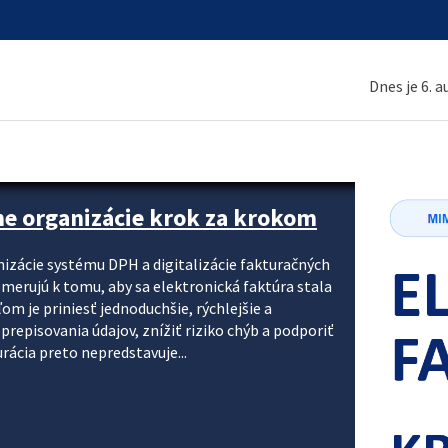
Dnes je 6. 
ne organizácie krok za krokom
nizácie systému DPH a digitalizácie fakturačných
smerujú k tomu, aby sa elektronická faktúra stala
 je priniesť jednoduchšie, rýchlejšie a
repisovania údajov, znížiť riziko chýb a podporiť
rácia preto nepredstavuje...