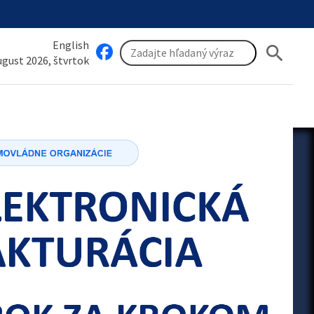
English
search
august 2026, štvrtok