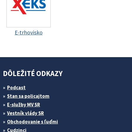
E-trhovisko
DÔLEŽITÉ ODKAZY
Podcast
Stan sa policajtom
E-služby MV SR
Vestník vlády SR
Obchodovanie s ľuďmi
Cudzinci