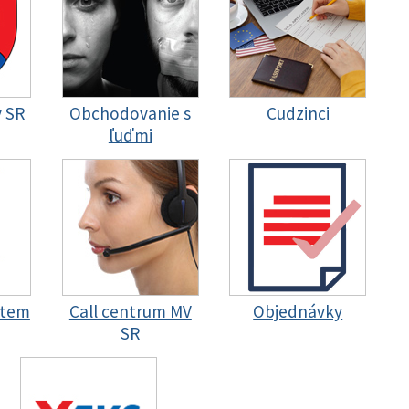
y SR
Obchodovanie s
Cudzinci
ľuďmi
stem
Call centrum MV
Objednávky
SR