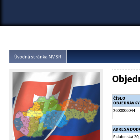
Úvodná stránka MV SR
Objed
ČÍSLO
OBJEDNÁVKY
2600006044
ADRESA DOD
Sklabinská 20,