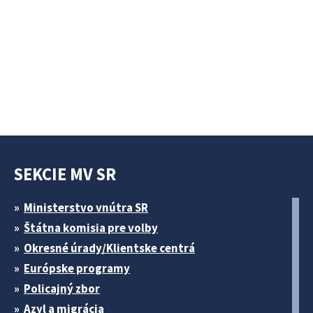
SEKCIE MV SR
Ministerstvo vnútra SR
Štátna komisia pre volby
Okresné úrady/Klientske centrá
Európske programy
Policajný zbor
Azyl a migrácia