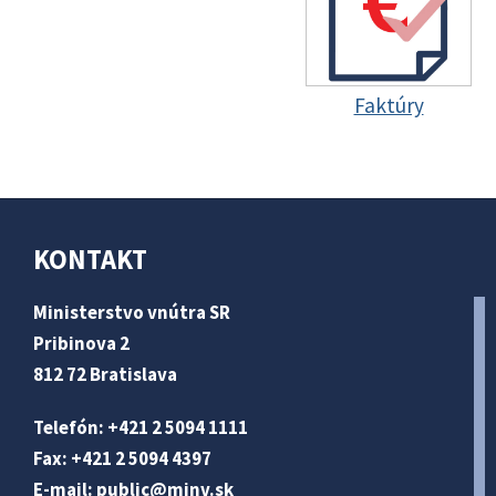
Faktúry
KONTAKT
Ministerstvo vnútra SR
Pribinova 2
812 72 Bratislava
Telefón: +421 2 5094 1111
Fax: +421 2 5094 4397
E-mail:
public@minv
.sk