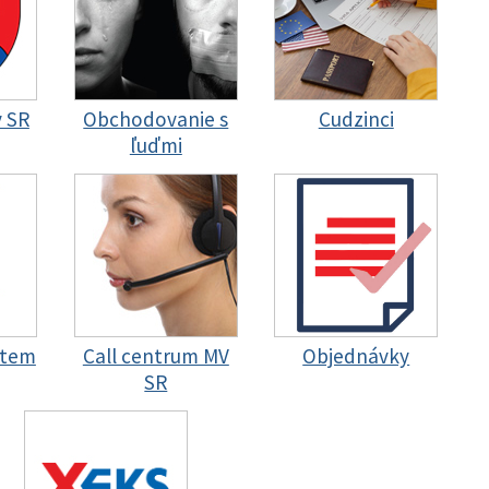
y SR
Obchodovanie s
Cudzinci
ľuďmi
stem
Call centrum MV
Objednávky
SR