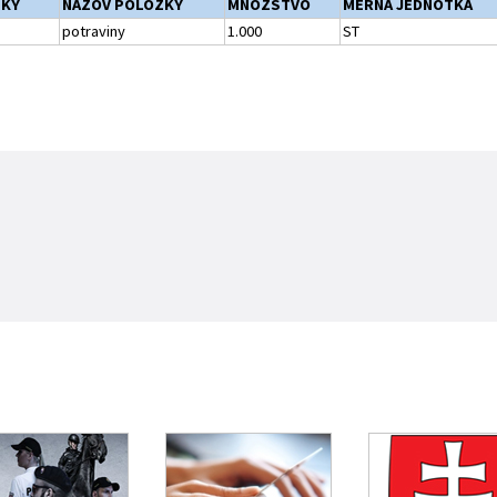
ŽKY
NÁZOV POLOŽKY
MNOŽSTVO
MERNÁ JEDNOTKA
potraviny
1.000
ST