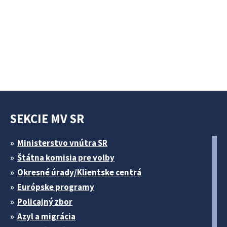
SEKCIE MV SR
Ministerstvo vnútra SR
Štátna komisia pre volby
Okresné úrady/Klientske centrá
Európske programy
Policajný zbor
Azyl a migrácia