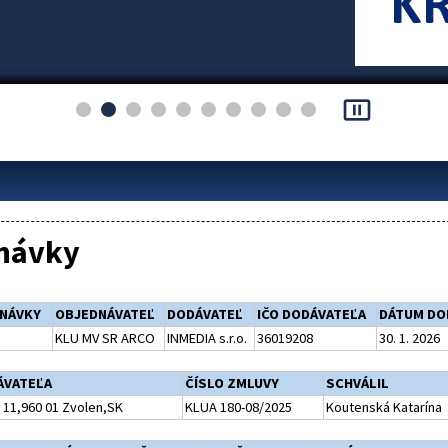
pause_presentation
návky
DNÁVKY
OBJEDNÁVATEĽ
DODÁVATEĽ
IČO DODÁVATEĽA
DÁTUM DO
KLU MV SR ARCO
INMEDIA s.r.o.
36019208
30. 1. 2026
ÁVATEĽA
ČÍSLO ZMLUVY
SCHVÁLIL
11,960 01 Zvolen,SK
KLUA 180-08/2025
Koutenská Katarína