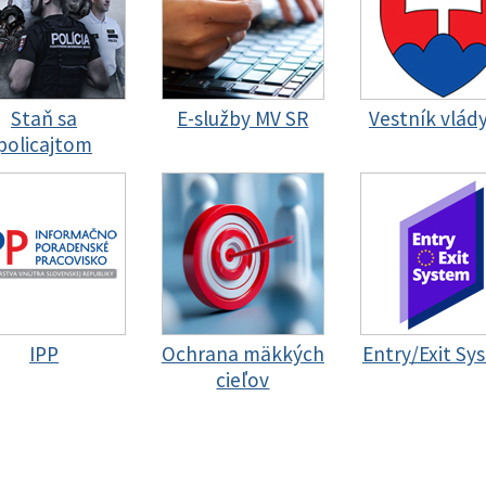
Staň sa
E-služby MV SR
Vestník vlád
policajtom
IPP
Ochrana mäkkých
Entry/Exit Sy
cieľov