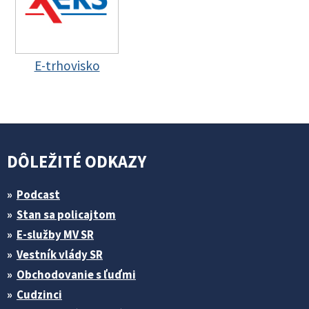
E-trhovisko
DÔLEŽITÉ ODKAZY
Podcast
Stan sa policajtom
E-služby MV SR
Vestník vlády SR
Obchodovanie s ľuďmi
Cudzinci