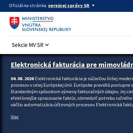
Preskocit na hlavný obsah
arrow_drop_down
verejnej správy SR
Oficiálna stránka
Sekcie MV SR
keyboard_arrow_down
Zastavit automatický posun upútavok
Elektronická fakturácia pre mimovlád
04. 08. 2026
Elektronická fakturácia je súčasťou širšej moder
procesov v celej Európskej únii. Európske pravidlá postupne 
štandardným spôsobom výmeny fakturačných údajov. Jej cieľom
efektívnejšie spracovanie faktúr, obmedziť potrebu ručného p
väčšiu automatizáciu účtovných procesov. Elektronická faktu
Viac