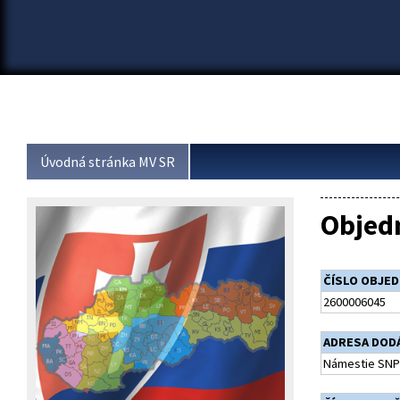
Úvodná stránka MV SR
Objed
ČÍSLO OBJE
2600006045
ADRESA DOD
Námestie SNP 