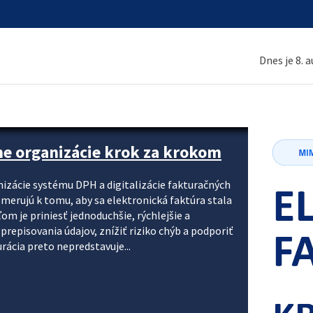
Dnes je 8. 
ne organizácie krok za krokom
nizácie systému DPH a digitalizácie fakturačných
smerujú k tomu, aby sa elektronická faktúra stala
 je priniesť jednoduchšie, rýchlejšie a
repisovania údajov, znížiť riziko chýb a podporiť
rácia preto nepredstavuje...