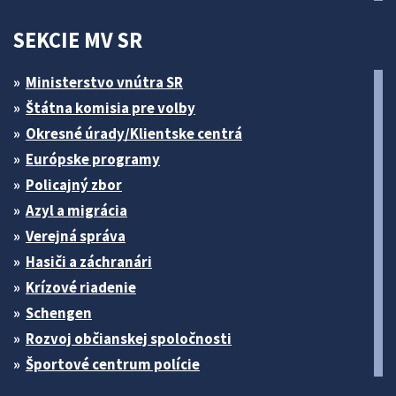
SEKCIE MV SR
Ministerstvo vnútra SR
Štátna komisia pre volby
Okresné úrady/Klientske centrá
Európske programy
Policajný zbor
Azyl a migrácia
Verejná správa
Hasiči a záchranári
Krízové riadenie
Schengen
Rozvoj občianskej spoločnosti
Športové centrum polície