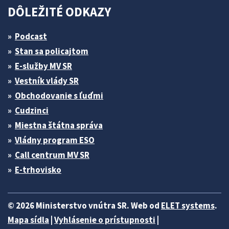
DÔLEŽITÉ ODKAZY
Podcast
Stan sa policajtom
E-služby MV SR
Vestník vlády SR
Obchodovanie s ľuďmi
Cudzinci
Miestna štátna správa
Vládny program ESO
Call centrum MV SR
E-trhovisko
© 2026 Ministerstvo vnútra SR. Web od
ELET systems
.
Mapa sídla
|
Vyhlásenie o prístupnosti
|