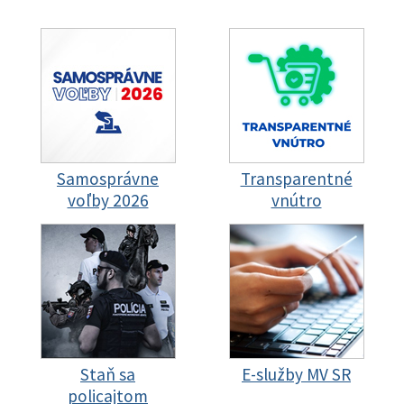
Samosprávne
Transparentné
voľby 2026
vnútro
Staň sa
E-služby MV SR
policajtom