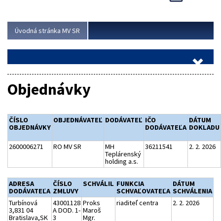
Viac
Úvodná stránka MV SR
Objednávky
ČÍSLO
OBJEDNÁVATEĽ
DODÁVATEĽ
IČO
DÁTUM
OBJEDNÁVKY
DODÁVATEĽA
DOKLADU
2600006271
RO MV SR
MH
36211541
2. 2. 2026
Teplárenský
holding a.s.
ADRESA
ČÍSLO
SCHVÁLIL
FUNKCIA
DÁTUM
DODÁVATEĽA
ZMLUVY
SCHVAĽOVATEĽA
SCHVÁLENIA
Turbínová
43001128
Proks
riaditeľ centra
2. 2. 2026
3,831 04
A DOD. 1-
Maroš
Bratislava,SK
3
Mgr.