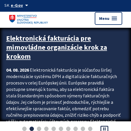
Preskocit na hlavný obsah
arrow_drop_down
SK
e-Gov
menu
Menu
Zastavit automatický posun upútavok
Elektronická fakturácia pre
mimovládne organizácie krok za
krokom
04. 08. 2026
Elektronická fakturácia je súčasťou širšej
modernizácie systému DPH a digitalizácie fakturačných
procesov v celej Európskej únii. Európske pravidlá
postupne smerujú k tomu, aby sa elektronická faktúra
stala štandardným spôsobom výmeny fakturačných
údajov. Jej cieľom je priniesť jednoduchšie, rýchlejšie a
efektívnejšie spracovanie faktúr, obmedziť potrebu
ručného prepisovania údajov, znížiť riziko chýb a podporiť
väčšiu automatizáciu účtovných procesov. Elektronická
pause_presentation
fakturácia preto nepredstavuje...