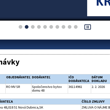
pause_presentation
návky
OBJEDNÁVATEĽ
DODÁVATEĽ
IČO
DÁTUM
DODÁVATEĽA
DOKLADU
RO MV SR
Spoločenstvo bytov
36114961
2. 2. 2026
domu 48
ÁVATEĽA
ČÍSLO ZMLUVY
ku 48,018 51 Nová Dubnica,SK
ZMLUVA O NÁJME BY