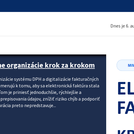
Dnes je 6. 
ne organizácie krok za krokom
nizácie systému DPH a digitalizácie fakturačných
smerujú k tomu, aby sa elektronická faktúra stala
 je priniesť jednoduchšie, rýchlejšie a
repisovania údajov, znížiť riziko chýb a podporiť
rácia preto nepredstavuje...