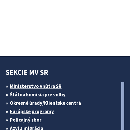
SEKCIE MV SR
Ministerstvo vnútra SR
Štátna komisia pre volby
Okresné úrady/Klientske centrá
Európske programy
Policajný zbor
Azyl a migrácia