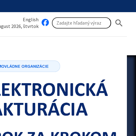
English
search
august 2026, štvrtok