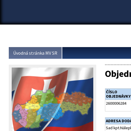
Úvodná stránka MV SR
Objed
ČÍSLO
OBJEDNÁVKY
2600006284
ADRESA DOD
Sad kpt.Nálep