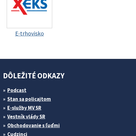
E-trhovisko
DÔLEŽITÉ ODKAZY
Podcast
Stan sa policajtom
E-služby MV SR
Vestník vlády SR
Obchodovanie s ľuďmi
Cudzinci