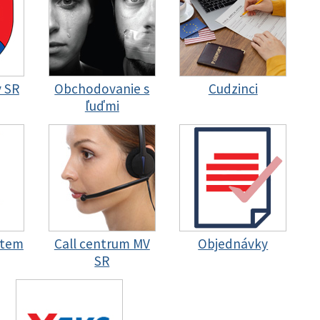
y SR
Obchodovanie s
Cudzinci
ľuďmi
stem
Call centrum MV
Objednávky
SR