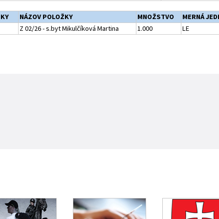
ŽKY
NÁZOV POLOŽKY
MNOŽSTVO
MERNÁ JED
Z 02/26 - s.byt Mikulčíková Martina
1.000
LE