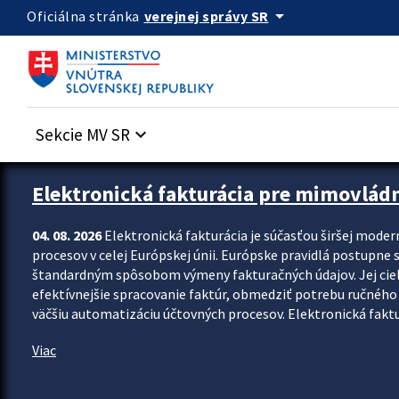
Preskocit na hlavný obsah
arrow_drop_down
verejnej správy SR
Oficiálna stránka
Sekcie MV SR
keyboard_arrow_down
Zastavit automatický posun upútavok
Elektronická fakturácia pre mimovlád
04. 08. 2026
Elektronická fakturácia je súčasťou širšej moder
procesov v celej Európskej únii. Európske pravidlá postupne 
štandardným spôsobom výmeny fakturačných údajov. Jej cieľom
efektívnejšie spracovanie faktúr, obmedziť potrebu ručného p
väčšiu automatizáciu účtovných procesov. Elektronická faktu
Viac