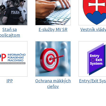
Staň sa
E-služby MV SR
Vestník vlád
policajtom
IPP
Ochrana mäkkých
Entry/Exit Sy
cieľov