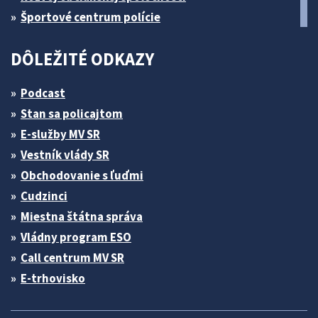
Športové centrum polície
DÔLEŽITÉ ODKAZY
Podcast
Stan sa policajtom
E-služby MV SR
Vestník vlády SR
Obchodovanie s ľuďmi
Cudzinci
Miestna štátna správa
Vládny program ESO
Call centrum MV SR
E-trhovisko