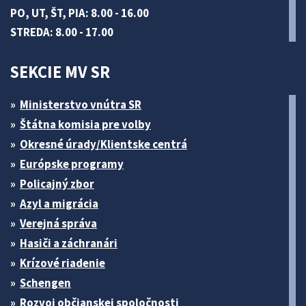
PO, UT, ŠT, PIA: 8.00 - 16.00
STREDA: 8.00 - 17.00
SEKCIE MV SR
Ministerstvo vnútra SR
Štátna komisia pre volby
Okresné úrady/Klientske centrá
Európske programy
Policajný zbor
Azyl a migrácia
Verejná správa
Hasiči a záchranári
Krízové riadenie
Schengen
Rozvoj občianskej spoločnosti