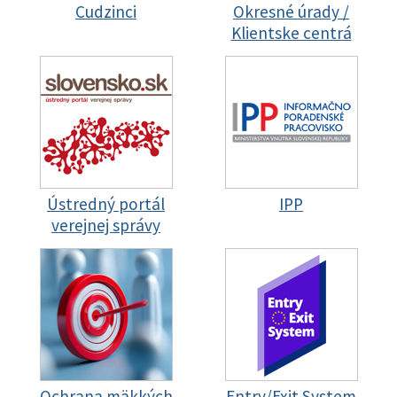
Cudzinci
Okresné úrady /
Klientske centrá
Ústredný portál
IPP
verejnej správy
Ochrana mäkkých
Entry/Exit System