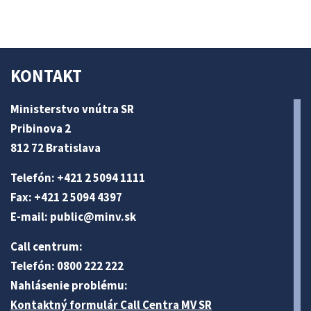
KONTAKT
Ministerstvo vnútra SR
Pribinova 2
812 72 Bratislava
Telefón: +421 2 5094 1111
Fax: +421 2 5094 4397
E-mail:
public@minv
.sk
Call centrum:
Telefón: 0800 222 222
Nahlásenie problému:
Kontaktný formulár Call Centra MV SR