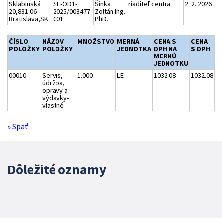
Sklabinská
SE-OD1-
Šinka
riaditeľ centra
2. 2. 2026
20,831 06
2025/003477-
Zoltán Ing.
Bratislava,SK
001
PhD.
ČÍSLO
NÁZOV
MNOŽSTVO
MERNÁ
CENA S
CENA
POLOŽKY
POLOŽKY
JEDNOTKA
DPH NA
S DPH
MERNÚ
JEDNOTKU
00010
Servis,
1.000
LE
1032.08
1032.08
údržba,
opravy a
výdavky-
vlastné
» Späť
Dôležité oznamy