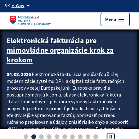
Preskocit na hlavný obsah
arrow_drop_down
SK
e-Gov
menu
Menu
Zastavit automatický posun upútavok
Elektronická fakturácia pre
mimovládne organizácie krok za
krokom
04. 08. 2026
Elektronická fakturácia je súčasťou širšej
modernizácie systému DPH a digitalizácie fakturačných
procesov v celej Európskej únii. Európske pravidlá
postupne smerujú k tomu, aby sa elektronická faktúra
stala štandardným spôsobom výmeny fakturačných
údajov. Jej cieľom je priniesť jednoduchšie, rýchlejšie a
efektívnejšie spracovanie faktúr, obmedziť potrebu
ručného prepisovania údajov, znížiť riziko chýb a podporiť
väčšiu automatizáciu účtovných procesov. Elektronická
pause_presentation
fakturácia preto nepredstavuje...