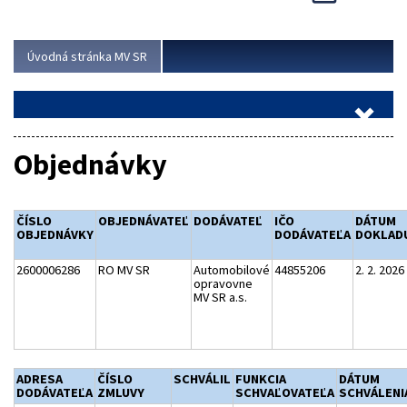
Viac
Úvodná stránka MV SR
Objednávky
ČÍSLO
OBJEDNÁVATEĽ
DODÁVATEĽ
IČO
DÁTUM
OBJEDNÁVKY
DODÁVATEĽA
DOKLAD
2600006286
RO MV SR
Automobilové
44855206
2. 2. 2026
opravovne
MV SR a.s.
ADRESA
ČÍSLO
SCHVÁLIL
FUNKCIA
DÁTUM
DODÁVATEĽA
ZMLUVY
SCHVAĽOVATEĽA
SCHVÁLENI