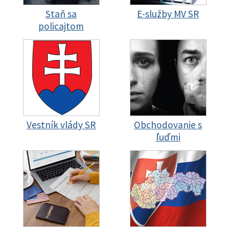
Staň sa
E-služby MV SR
policajtom
Vestník vlády SR
Obchodovanie s
ľuďmi