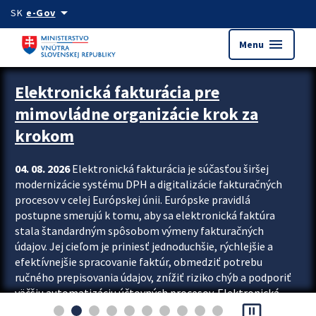
Preskocit na hlavný obsah
arrow_drop_down
SK
e-Gov
menu
Menu
Zastavit automatický posun upútavok
Elektronická fakturácia pre
mimovládne organizácie krok za
krokom
04. 08. 2026
Elektronická fakturácia je súčasťou širšej
modernizácie systému DPH a digitalizácie fakturačných
procesov v celej Európskej únii. Európske pravidlá
postupne smerujú k tomu, aby sa elektronická faktúra
stala štandardným spôsobom výmeny fakturačných
údajov. Jej cieľom je priniesť jednoduchšie, rýchlejšie a
efektívnejšie spracovanie faktúr, obmedziť potrebu
ručného prepisovania údajov, znížiť riziko chýb a podporiť
väčšiu automatizáciu účtovných procesov. Elektronická
pause_presentation
fakturácia preto nepredstavuje...