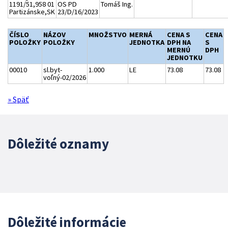
1191/51,958 01
OS PD
Tomáš Ing.
Partizánske,SK
23/D/16/2023
ČÍSLO
NÁZOV
MNOŽSTVO
MERNÁ
CENA S
CENA
POLOŽKY
POLOŽKY
JEDNOTKA
DPH NA
S
MERNÚ
DPH
JEDNOTKU
00010
sl.byt-
1.000
LE
73.08
73.08
voľný-02/2026
» Späť
Dôležité oznamy
Dôležité informácie