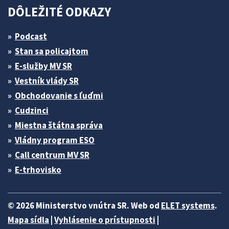
DÔLEŽITÉ ODKAZY
Podcast
Stan sa policajtom
E-služby MV SR
Vestník vlády SR
Obchodovanie s ľuďmi
Cudzinci
Miestna štátna správa
Vládny program ESO
Call centrum MV SR
E-trhovisko
© 2026 Ministerstvo vnútra SR. Web od
ELET systems
.
Mapa sídla
|
Vyhlásenie o prístupnosti
|