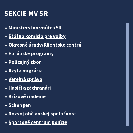
SEKCIE MV SR
Ministerstvo vnútra SR
Štátna komisia pre volby
Okresné úrady/Klientske centrá
Európske programy
Policajný zbor
Azyl a migrácia
Verejná správa
Hasiči a záchranári
Krízové riadenie
Schengen
Rozvoj občianskej spoločnosti
Športové centrum polície