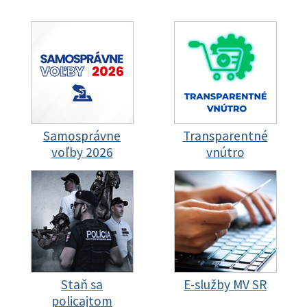
Samosprávne
Transparentné
voľby 2026
vnútro
Staň sa
E-služby MV SR
policajtom