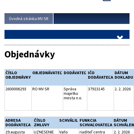
Viac
Úvodná stránka MV SR
Objednávky
ČÍSLO
OBJEDNÁVATEĽ
DODÁVATEĽ
IČO
DÁTUM
OBJEDNÁVKY
DODÁVATEĽA
DOKLADU
2600006293
RO MV SR
Správa
37923145
2. 2. 2026
majetku
mesta n.o.
ADRESA
ČÍSLO
SCHVÁLIL
FUNKCIA
DÁTUM
DODÁVATEĽA
ZMLUVY
SCHVAĽOVATEĽA
SCHVÁLEN
29.augusta
UZNESENIE
Vaňo
riaditeľ centra
2. 2. 2026