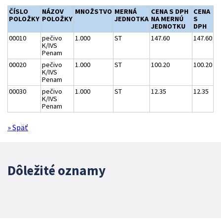
ČÍSLO
NÁZOV
MNOŽSTVO
MERNÁ
CENA S DPH
CENA
POLOŽKY
POLOŽKY
JEDNOTKA
NA MERNÚ
S
JEDNOTKU
DPH
00010
pečivo
1.000
ST
147.60
147.60
K/IVS
Penam
00020
pečivo
1.000
ST
100.20
100.20
K/IVS
Penam
00030
pečivo
1.000
ST
12.35
12.35
K/IVS
Penam
» Späť
Dôležité oznamy