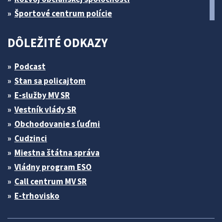
Športové centrum polície
DÔLEŽITÉ ODKAZY
Podcast
Stan sa policajtom
E-služby MV SR
Vestník vlády SR
Obchodovanie s ľuďmi
Cudzinci
Miestna štátna správa
Vládny program ESO
Call centrum MV SR
E-trhovisko