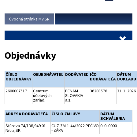
Viac
Úvodná stránka MV SR
Objednávky
ČÍSLO
OBJEDNÁVATEĽ
DODÁVATEĽ
IČO
DÁTUM
OBJEDNÁVKY
DODÁVATEĽA
DOKLADU
2600007517
Centrum
PENAM
36283576
31. 1. 2026
účelových
SLOVAKIA
zariad.
a.s.
ADRESA DODÁVATEĽA
ČÍSLO ZMLUVY
DÁTUM
SCHVÁLENIA
Štúrova 74/138,949 01
CUZ-ZM-1-44/2022 PEČIVO
0. 0. 0000
Nitra,SK
- ZÁPA