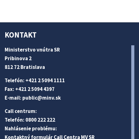
KONTAKT
Ministerstvo vnútra SR
Pribinova 2
812 72 Bratislava
Telefón: +421 2 5094 1111
Fax: +421 2 5094 4397
E-mail:
public@minv
.sk
Call centrum:
Telefón: 0800 222 222
Nahlásenie problému:
Kontaktný formulár Call Centra MV SR