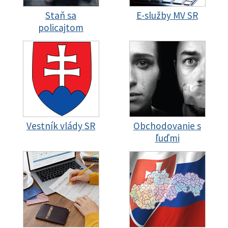
Staň sa
E-služby MV SR
policajtom
Vestník vlády SR
Obchodovanie s
ľuďmi