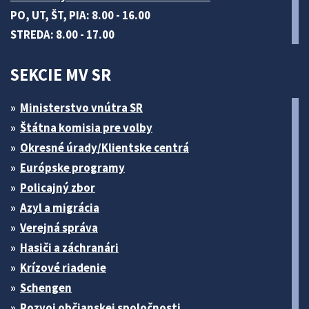
PO, UT, ŠT, PIA: 8.00 - 16.00
STREDA: 8.00 - 17.00
SEKCIE MV SR
Ministerstvo vnútra SR
Štátna komisia pre volby
Okresné úrady/Klientske centrá
Európske programy
Policajný zbor
Azyl a migrácia
Verejná správa
Hasiči a záchranári
Krízové riadenie
Schengen
Rozvoj občianskej spoločnosti