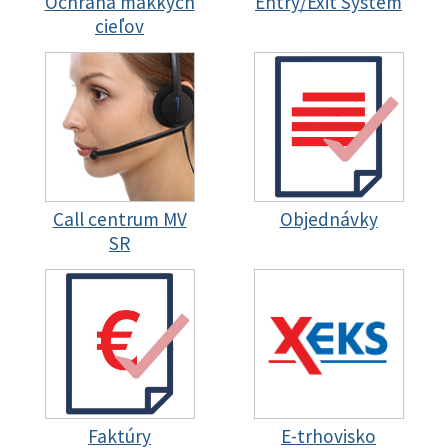
Ochrana mäkkých
Entry/Exit System
cieľov
Call centrum MV
Objednávky
SR
Faktúry
E-trhovisko