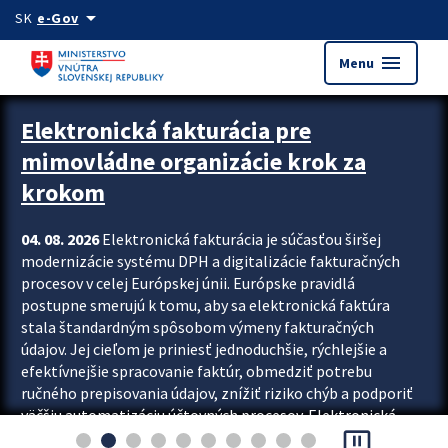
Preskocit na hlavný obsah
arrow_drop_down
SK
e-Gov
menu
Menu
Zastavit automatický posun upútavok
Elektronická fakturácia pre
mimovládne organizácie krok za
krokom
04. 08. 2026
Elektronická fakturácia je súčasťou širšej
modernizácie systému DPH a digitalizácie fakturačných
procesov v celej Európskej únii. Európske pravidlá
postupne smerujú k tomu, aby sa elektronická faktúra
stala štandardným spôsobom výmeny fakturačných
údajov. Jej cieľom je priniesť jednoduchšie, rýchlejšie a
efektívnejšie spracovanie faktúr, obmedziť potrebu
ručného prepisovania údajov, znížiť riziko chýb a podporiť
väčšiu automatizáciu účtovných procesov. Elektronická
pause_presentation
fakturácia preto nepredstavuje...