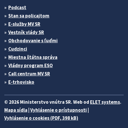
Podcast
Stan sa policajtom
E-služby MV SR
Vestník vlády SR
Obchodovanie s ľuďmi
Cudzinci
Miestna štátna správa
Vládny program ESO
Call centrum MV SR
E-trhovisko
© 2026 Ministerstvo vnútra SR. Web od
ELET systems
.
Mapa sídla
|
Vyhlásenie o prístupnosti
|
Vyhlásenie o cookies (PDF, 398 kB)