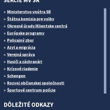
SEKCIE MV SR
Ministerstvo vnútra SR
Štátna komisia pre volby
Okresné úrady/Klientske centrá
Európske programy
Policajný zbor
Azyl a migrácia
Verejná správa
Hasiči a záchranári
Krízové riadenie
Schengen
Rozvoj občianskej spoločnosti
Športové centrum polície
DÔLEŽITÉ ODKAZY