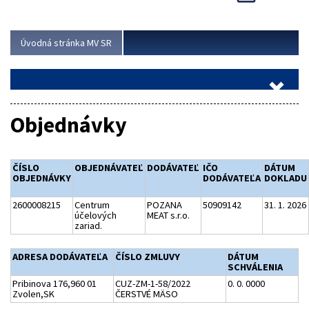
Viac
Úvodná stránka MV SR
Objednávky
ČÍSLO
OBJEDNÁVATEĽ
DODÁVATEĽ
IČO
DÁTUM
OBJEDNÁVKY
DODÁVATEĽA
DOKLADU
2600008215
Centrum
POZANA
50909142
31. 1. 2026
účelových
MEAT s.r.o.
zariad.
ADRESA DODÁVATEĽA
ČÍSLO ZMLUVY
DÁTUM
SCHVÁLENIA
Pribinova 176,960 01
CUZ-ZM-1-58/2022
0. 0. 0000
Zvolen,SK
ČERSTVÉ MÄSO