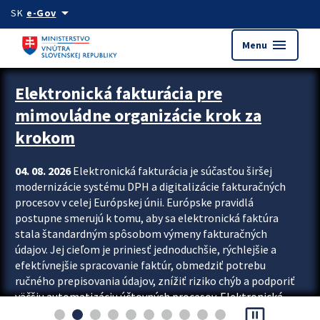
Preskocit na hlavný obsah
arrow_drop_down
SK
e-Gov
menu
Menu
Zastavit automatický posun upútavok
Elektronická fakturácia pre
mimovládne organizácie krok za
krokom
04. 08. 2026
Elektronická fakturácia je súčasťou širšej
modernizácie systému DPH a digitalizácie fakturačných
procesov v celej Európskej únii. Európske pravidlá
postupne smerujú k tomu, aby sa elektronická faktúra
stala štandardným spôsobom výmeny fakturačných
údajov. Jej cieľom je priniesť jednoduchšie, rýchlejšie a
efektívnejšie spracovanie faktúr, obmedziť potrebu
ručného prepisovania údajov, znížiť riziko chýb a podporiť
väčšiu automatizáciu účtovných procesov. Elektronická
pause_presentation
fakturácia preto nepredstavuje...