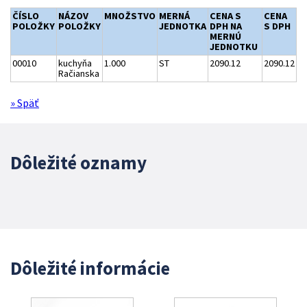
ČÍSLO
NÁZOV
MNOŽSTVO
MERNÁ
CENA S
CENA
POLOŽKY
POLOŽKY
JEDNOTKA
DPH NA
S DPH
MERNÚ
JEDNOTKU
00010
kuchyňa
1.000
ST
2090.12
2090.12
Račianska
» Späť
Dôležité oznamy
Dôležité informácie