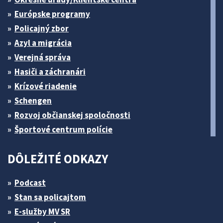
Európske programy
Policajný zbor
Azyl a migrácia
Verejná správa
Hasiči a záchranári
Krízové riadenie
Schengen
Rozvoj občianskej spoločnosti
Športové centrum polície
DÔLEŽITÉ ODKAZY
Podcast
Stan sa policajtom
E-služby MV SR