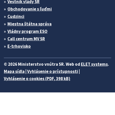
Vestník vlády SR
Obchodovanie s ľuďmi
Cudzinci
Miestna štátna správa
Vládny program ESO
Call centrum MV SR
E-trhovisko
© 2026 Ministerstvo vnútra SR. Web od
ELET systems
.
Mapa sídla
|
Vyhlásenie o prístupnosti
|
Vyhlásenie o cookies (PDF, 398 kB)