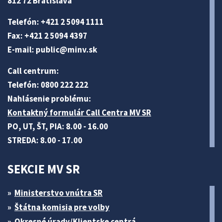
812 72 Bratislava
Telefón: +421 2 5094 1111
Fax: +421 2 5094 4397
E-mail:
public@minv
.sk
Call centrum:
Telefón: 0800 222 222
Nahlásenie problému:
Kontaktný formulár Call Centra MV SR
PO, UT, ŠT, PIA: 8.00 - 16.00
STREDA: 8.00 - 17.00
SEKCIE MV SR
Ministerstvo vnútra SR
Štátna komisia pre volby
Okresné úrady/Klientske centrá