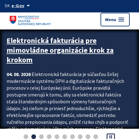
Preskocit na hlavný obsah
arrow_drop_down
SK
e-Gov
menu
Menu
Zastavit automatický posun upútavok
Elektronická fakturácia pre
mimovládne organizácie krok za
krokom
04. 08. 2026
Elektronická fakturácia je súčasťou širšej
modernizácie systému DPH a digitalizácie fakturačných
procesov v celej Európskej únii. Európske pravidlá
postupne smerujú k tomu, aby sa elektronická faktúra
stala štandardným spôsobom výmeny fakturačných
údajov. Jej cieľom je priniesť jednoduchšie, rýchlejšie a
efektívnejšie spracovanie faktúr, obmedziť potrebu
ručného prepisovania údajov, znížiť riziko chýb a podporiť
väčšiu automatizáciu účtovných procesov. Elektronická
pause_presentation
fakturácia preto nepredstavuje...