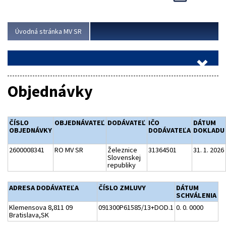
Viac
Úvodná stránka MV SR
Objednávky
ČÍSLO
OBJEDNÁVATEĽ
DODÁVATEĽ
IČO
DÁTUM
OBJEDNÁVKY
DODÁVATEĽA
DOKLADU
2600008341
RO MV SR
Železnice
31364501
31. 1. 2026
Slovenskej
republiky
ADRESA DODÁVATEĽA
ČÍSLO ZMLUVY
DÁTUM
SCHVÁLENIA
Klemensova 8,811 09
091300P61585/13+DOD.1
0. 0. 0000
Bratislava,SK