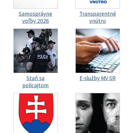
Samosprávne
Transparentné
voľby 2026
vnútro
Staň sa
E-služby MV SR
policajtom