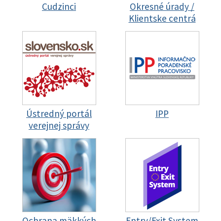
Cudzinci
Okresné úrady /
Klientske centrá
Ústredný portál
IPP
verejnej správy
Ochrana mäkkých
Entry/Exit System