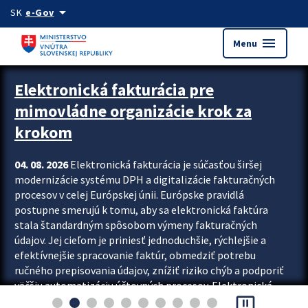
Preskocit na hlavný obsah
arrow_drop_down
SK
e-Gov
menu
Menu
Zastavit automatický posun upútavok
Elektronická fakturácia pre
mimovládne organizácie krok za
krokom
04. 08. 2026
Elektronická fakturácia je súčasťou širšej
modernizácie systému DPH a digitalizácie fakturačných
procesov v celej Európskej únii. Európske pravidlá
postupne smerujú k tomu, aby sa elektronická faktúra
stala štandardným spôsobom výmeny fakturačných
údajov. Jej cieľom je priniesť jednoduchšie, rýchlejšie a
efektívnejšie spracovanie faktúr, obmedziť potrebu
ručného prepisovania údajov, znížiť riziko chýb a podporiť
väčšiu automatizáciu účtovných procesov. Elektronická
pause_presentation
fakturácia preto nepredstavuje...