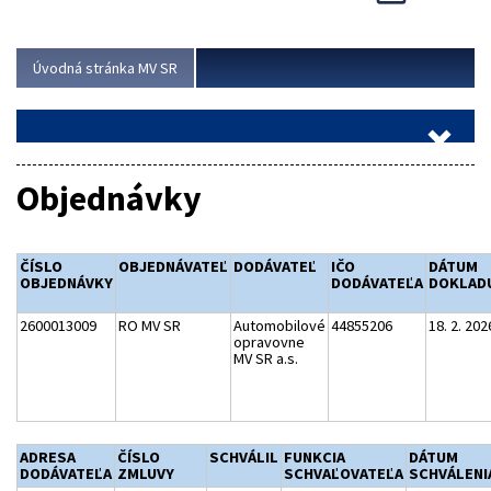
Viac
Úvodná stránka MV SR
Objednávky
ČÍSLO
OBJEDNÁVATEĽ
DODÁVATEĽ
IČO
DÁTUM
OBJEDNÁVKY
DODÁVATEĽA
DOKLAD
2600013009
RO MV SR
Automobilové
44855206
18. 2. 202
opravovne
MV SR a.s.
ADRESA
ČÍSLO
SCHVÁLIL
FUNKCIA
DÁTUM
DODÁVATEĽA
ZMLUVY
SCHVAĽOVATEĽA
SCHVÁLENI