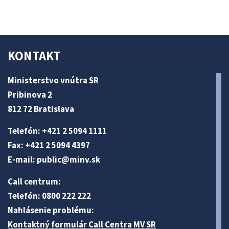
KONTAKT
Ministerstvo vnútra SR
Pribinova 2
812 72 Bratislava
Telefón: +421 2 5094 1111
Fax: +421 2 5094 4397
E-mail:
public@minv
.sk
Call centrum:
Telefón: 0800 222 222
Nahlásenie problému:
Kontaktný formulár Call Centra MV SR