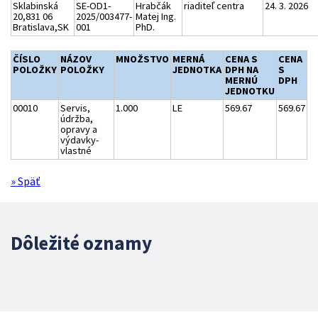
Sklabinská
SE-OD1-
Hrabčák
riaditeľ centra
24. 3. 2026
20,831 06
2025/003477-
Matej Ing.
Bratislava,SK
001
PhD.
ČÍSLO
NÁZOV
MNOŽSTVO
MERNÁ
CENA S
CENA
POLOŽKY
POLOŽKY
JEDNOTKA
DPH NA
S
MERNÚ
DPH
JEDNOTKU
00010
Servis,
1.000
LE
569.67
569.67
údržba,
opravy a
výdavky-
vlastné
» Späť
Dôležité oznamy