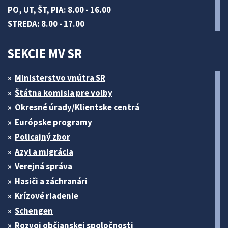
PO, UT, ŠT, PIA: 8.00 - 16.00
STREDA: 8.00 - 17.00
SEKCIE MV SR
Ministerstvo vnútra SR
Štátna komisia pre volby
Okresné úrady/Klientske centrá
Európske programy
Policajný zbor
Azyl a migrácia
Verejná správa
Hasiči a záchranári
Krízové riadenie
Schengen
Rozvoj občianskej spoločnosti