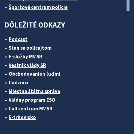
Športové centrum polície
DÔLEŽITÉ ODKAZY
Podcast
Stan sa policajtom
E-služby MV SR
Vestník vlády SR
Obchodovanie s ľuďmi
Cudzinci
Miestna štátna správa
Vládny program ESO
Call centrum MV SR
E-trhovisko