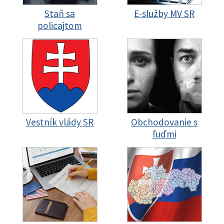
Staň sa
E-služby MV SR
policajtom
Vestník vlády SR
Obchodovanie s
ľuďmi