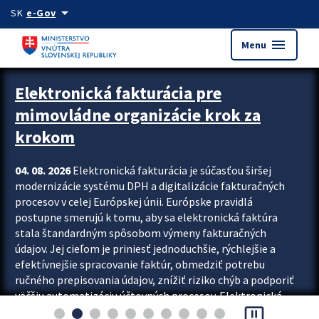
Preskocit na hlavný obsah
arrow_drop_down
SK
e-Gov
menu
Menu
Zastavit automatický posun upútavok
Elektronická fakturácia pre
mimovládne organizácie krok za
krokom
04. 08. 2026
Elektronická fakturácia je súčasťou širšej
modernizácie systému DPH a digitalizácie fakturačných
procesov v celej Európskej únii. Európske pravidlá
postupne smerujú k tomu, aby sa elektronická faktúra
stala štandardným spôsobom výmeny fakturačných
údajov. Jej cieľom je priniesť jednoduchšie, rýchlejšie a
efektívnejšie spracovanie faktúr, obmedziť potrebu
ručného prepisovania údajov, znížiť riziko chýb a podporiť
väčšiu automatizáciu účtovných procesov. Elektronická
pause_presentation
fakturácia preto nepredstavuje...