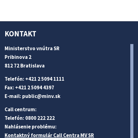
KONTAKT
Ministerstvo vnútra SR
Pribinova 2
812 72 Bratislava
Telefón: +421 2 5094 1111
Fax: +421 2 5094 4397
E-mail:
public@minv
.sk
Call centrum:
Telefón: 0800 222 222
Nahlásenie problému:
Kontaktný formulár Call Centra MV SR