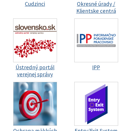
Cudzinci
Okresné úrady /
Klientske centrá
Ústredný portál
IPP
verejnej správy
Ochrana mäkkých
Entry/Exit System