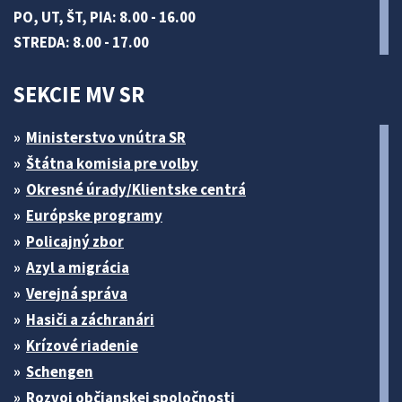
PO, UT, ŠT, PIA: 8.00 - 16.00
STREDA: 8.00 - 17.00
SEKCIE MV SR
Ministerstvo vnútra SR
Štátna komisia pre volby
Okresné úrady/Klientske centrá
Európske programy
Policajný zbor
Azyl a migrácia
Verejná správa
Hasiči a záchranári
Krízové riadenie
Schengen
Rozvoj občianskej spoločnosti