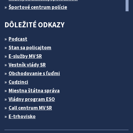
Športové centrum polície
DÔLEŽITÉ ODKAZY
Podcast
Stan sa policajtom
E-služby MV SR
Vestník vlády SR
Obchodovanie s ľuďmi
Cudzinci
Miestna štátna správa
Vládny program ESO
Call centrum MV SR
E-trhovisko