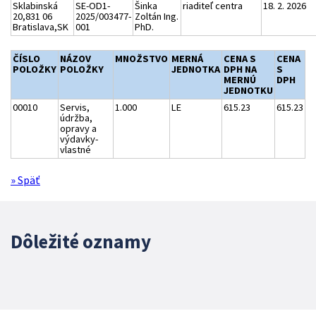
Sklabinská
SE-OD1-
Šinka
riaditeľ centra
18. 2. 2026
20,831 06
2025/003477-
Zoltán Ing.
Bratislava,SK
001
PhD.
ČÍSLO
NÁZOV
MNOŽSTVO
MERNÁ
CENA S
CENA
POLOŽKY
POLOŽKY
JEDNOTKA
DPH NA
S
MERNÚ
DPH
JEDNOTKU
00010
Servis,
1.000
LE
615.23
615.23
údržba,
opravy a
výdavky-
vlastné
» Späť
Dôležité oznamy