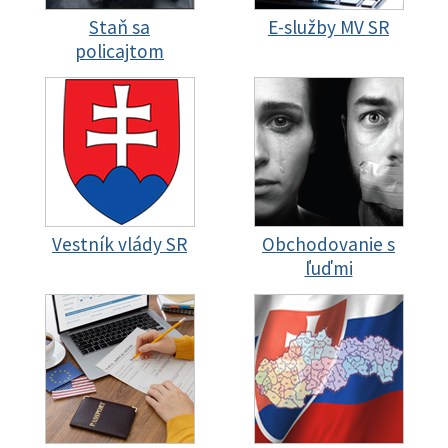
Staň sa
E-služby MV SR
policajtom
Vestník vlády SR
Obchodovanie s
ľuďmi