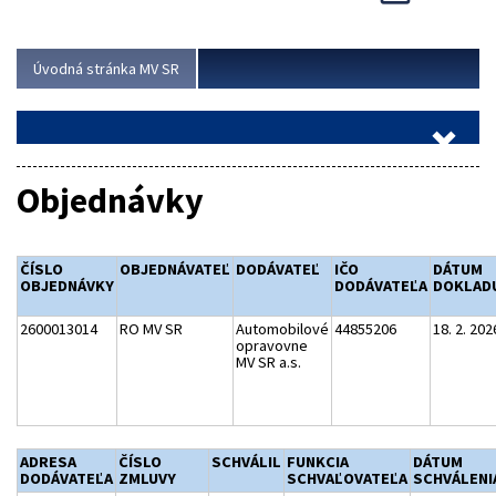
Viac
Úvodná stránka MV SR
Objednávky
ČÍSLO
OBJEDNÁVATEĽ
DODÁVATEĽ
IČO
DÁTUM
OBJEDNÁVKY
DODÁVATEĽA
DOKLAD
2600013014
RO MV SR
Automobilové
44855206
18. 2. 202
opravovne
MV SR a.s.
ADRESA
ČÍSLO
SCHVÁLIL
FUNKCIA
DÁTUM
DODÁVATEĽA
ZMLUVY
SCHVAĽOVATEĽA
SCHVÁLENI