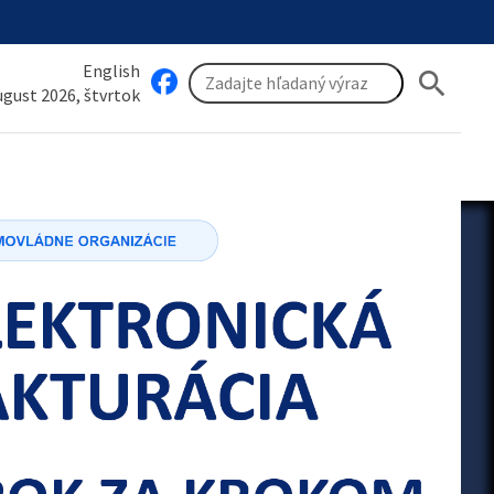
English
search
august 2026, štvrtok