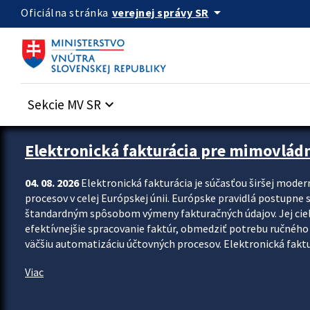
Preskocit na hlavný obsah
arrow_drop_down
verejnej správy SR
Oficiálna stránka
Sekcie MV SR
keyboard_arrow_down
Zastavit automatický posun upútavok
Elektronická fakturácia pre mimovlád
04. 08. 2026
Elektronická fakturácia je súčasťou širšej moder
procesov v celej Európskej únii. Európske pravidlá postupne 
štandardným spôsobom výmeny fakturačných údajov. Jej cieľom
efektívnejšie spracovanie faktúr, obmedziť potrebu ručného p
väčšiu automatizáciu účtovných procesov. Elektronická faktu
Viac