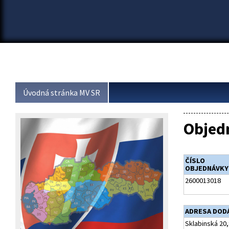
Úvodná stránka MV SR
Objed
ČÍSLO
OBJEDNÁVKY
2600013018
ADRESA DOD
Sklabinská 20,