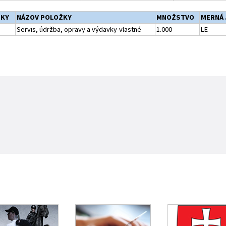
ŽKY
NÁZOV POLOŽKY
MNOŽSTVO
MERNÁ 
Servis, údržba, opravy a výdavky-vlastné
1.000
LE