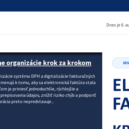
Dnes je 6. 
ne organizácie krok za krokom
nizácie systému DPH a digitalizácie fakturačných
smerujú k tomu, aby sa elektronická faktúra stala
 je priniesť jednoduchšie, rýchlejšie a
repisovania údajov, znížiť riziko chýb a podporiť
rácia preto nepredstavuje...