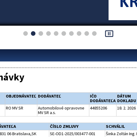
pause_presentation
návky
OBJEDNÁVATEĽ
DODÁVATEĽ
IČO
DÁTUM
DODÁVATEĽA
DOKLADU
RO MV SR
Automobilové opravovne
44855206
18. 2. 2026
MV SR a.s.
ÁVATEĽA
ČÍSLO ZMLUVY
SCHVÁLIL
831 06 Bratislava,SK
SE-OD1-2025/003477-001
Šinka Zoltán Ing.