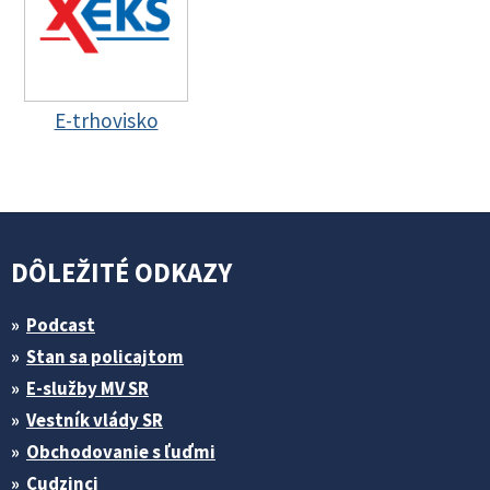
E-trhovisko
DÔLEŽITÉ ODKAZY
Podcast
Stan sa policajtom
E-služby MV SR
Vestník vlády SR
Obchodovanie s ľuďmi
Cudzinci