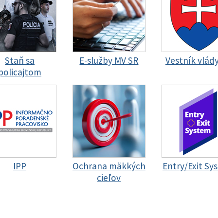
Staň sa
E-služby MV SR
Vestník vlád
policajtom
IPP
Ochrana mäkkých
Entry/Exit Sy
cieľov