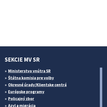
SEKCIE MV SR
Ministerstvo vnútra SR
Štátna komisia pre volby
Okresné úrady/Klientske centrá
Európske programy
Policajný zbor
Azyl a migrácia