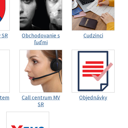
y SR
Obchodovanie s
Cudzinci
ľuďmi
stem
Call centrum MV
Objednávky
SR