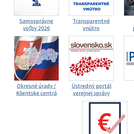
Samosprávne
Transparentné
voľby 2026
vnútro
Okresné úrady /
Ústredný portál
Klientske centrá
verejnej správy