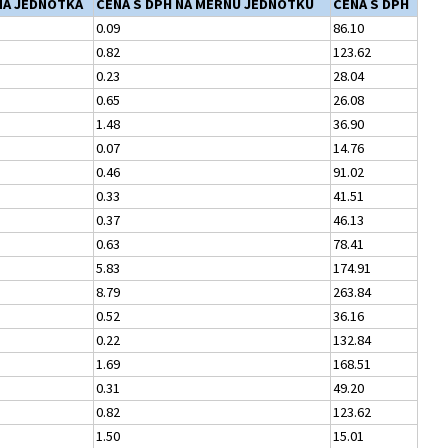
Á JEDNOTKA
CENA S DPH NA MERNÚ JEDNOTKU
CENA S DPH
0.09
86.10
0.82
123.62
0.23
28.04
0.65
26.08
1.48
36.90
0.07
14.76
0.46
91.02
0.33
41.51
0.37
46.13
0.63
78.41
5.83
174.91
8.79
263.84
0.52
36.16
0.22
132.84
1.69
168.51
0.31
49.20
0.82
123.62
1.50
15.01