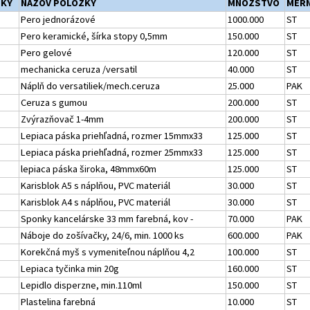
ŽKY
NÁZOV POLOŽKY
MNOŽSTVO
MERN
Pero jednorázové
1000.000
ST
Pero keramické, šírka stopy 0,5mm
150.000
ST
Pero gelové
120.000
ST
mechanicka ceruza /versatil
40.000
ST
Náplň do versatiliek/mech.ceruza
25.000
PAK
Ceruza s gumou
200.000
ST
Zvýrazňovač 1-4mm
200.000
ST
Lepiaca páska priehľadná, rozmer 15mmx33
125.000
ST
Lepiaca páska priehľadná, rozmer 25mmx33
125.000
ST
lepiaca páska široka, 48mmx60m
125.000
ST
Karisblok A5 s náplňou, PVC materiál
30.000
ST
Karisblok A4 s náplňou, PVC materiál
30.000
ST
Sponky kancelárske 33 mm farebná, kov -
70.000
PAK
Náboje do zošívačky, 24/6, min. 1000 ks
600.000
PAK
Korekčná myš s vymeniteľnou náplňou 4,2
100.000
ST
Lepiaca tyčinka min 20g
160.000
ST
Lepidlo disperzne, min.110ml
150.000
ST
Plastelina farebná
10.000
ST