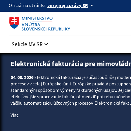
Preskocit na hlavný obsah
arrow_drop_down
verejnej správy SR
Oficiálna stránka
Sekcie MV SR
keyboard_arrow_down
Zastavit automatický posun upútavok
Elektronická fakturácia pre mimovlád
04. 08. 2026
Elektronická fakturácia je súčasťou širšej moder
procesov v celej Európskej únii. Európske pravidlá postupne 
štandardným spôsobom výmeny fakturačných údajov. Jej cieľom
efektívnejšie spracovanie faktúr, obmedziť potrebu ručného p
väčšiu automatizáciu účtovných procesov. Elektronická faktu
Viac