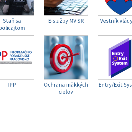
Staň sa
E-služby MV SR
Vestník vlád
policajtom
IPP
Ochrana mäkkých
Entry/Exit Sy
cieľov