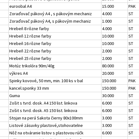
euroobal A4
15.000
PAK
Zoraďovač pákový A4 , s pákovým mechaniz
4.000
ST
Zoraďovač pákový A4, s pákovým mechaniz
1.000
ST
Hrebeň 8 rôzne farby
4.000
ST
Hrebeň 12 rôzne farby
10.000
ST
Hrebeň 16 rôzne farby
10.000
ST
Hrebeň 22 rôzne farby
2.000
ST
Hrebeň 25 rôzne farby
2.000
ST
Motúz trikolóra 90m/40g
80.000
ST
výkres A4
20.000
ST
Spinky kovové, 50 mm, min. 100 ks v bal
150.000
PAK
kancel.sponky 33 mm
150.000
PAK
Guma
30.000
ST
Zošit s tvrd. dosk. A4 150 list. linkova
6.000
ST
Zošit s tvrd. dosk. A5 150 list. linkova
6.000
ST
Stojan na perá Sakota čierny 80x100mm
3.000
ST
Listové zásuvky plastové,stohovatelne
3.000
ST
Nôž na otváranie listov s plastovou rúčk
6.000
ST