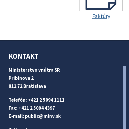
Faktúry
KONTAKT
Ministerstvo vnútra SR
Pribinova 2
812 72 Bratislava
Telefón: +421 2 5094 1111
Fax: +421 2 5094 4397
E-mail:
public@minv
.sk