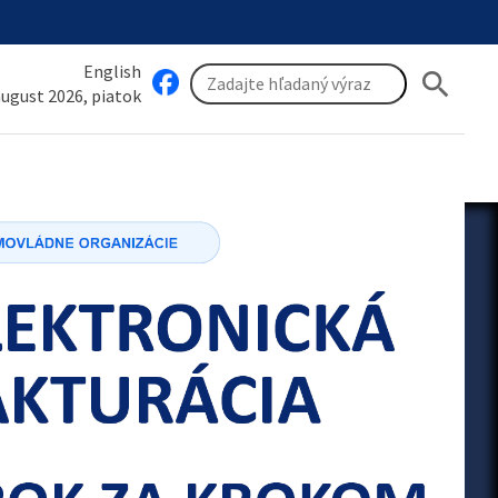
English
search
 august 2026, piatok