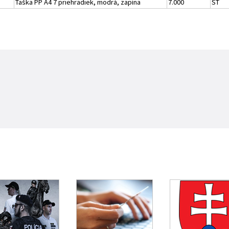
Taška PP A4 7 priehradiek, modrá, zapína
7.000
ST