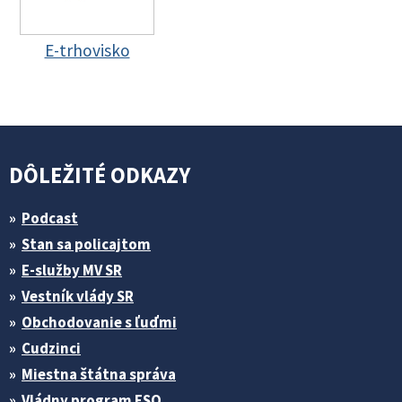
E-trhovisko
DÔLEŽITÉ ODKAZY
Podcast
Stan sa policajtom
E-služby MV SR
Vestník vlády SR
Obchodovanie s ľuďmi
Cudzinci
Miestna štátna správa
Vládny program ESO