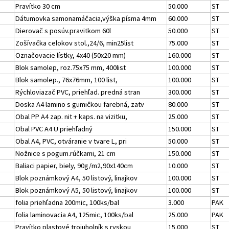
Pravítko 30 cm
50.000
ST
Dátumovka samonamáčacia,výška písma 4mm
60.000
ST
Dierovač s posúv.pravitkom 60l
50.000
ST
Zošívačka celokov stol.,24/6, min25list
75.000
ST
Označovacie lístky, 4x40 (50x20 mm)
160.000
ST
Blok samolep, roz.75x75 mm, 400list
100.000
ST
Blok samolep., 76x76mm, 100 list,
100.000
ST
Rýchloviazač PVC, priehľad. predná stran
300.000
ST
Doska A4 lamino s gumičkou farebná, zatv
80.000
ST
Obal PP A4 zap. nit + kaps. na vizitku,
25.000
ST
Obal PVC A4 U priehľadný
150.000
ST
Obal A4, PVC, otváranie v tvare L, pri
50.000
ST
Nožnice s pogum.rúčkami, 21 cm
150.000
ST
Baliaci papier, biely, 90g/m2,90x140cm
10.000
ST
Blok poznámkový A4, 50 listový, linajkov
100.000
ST
Blok poznámkový A5, 50 listový, linajkov
100.000
ST
folia priehľadna 200mic, 100ks/bal
3.000
PAK
folia laminovacia A4, 125mic, 100ks/bal
25.000
PAK
Pravítko plastové trojuholník s ryskou
15.000
ST