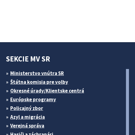
SEKCIE MV SR
Ministerstvo vnútra SR
Štátna komisia pre volby
Okresné úrady/Klientske centrá
Európske programy
Policajný zbor
Azyl a migrácia
Verejná správa
Hasiči a záchranári