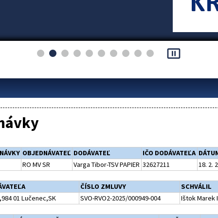
pause_presentation
návky
DNÁVKY
OBJEDNÁVATEĽ
DODÁVATEĽ
IČO DODÁVATEĽA
DÁTU
RO MV SR
Varga Tibor-TSV PAPIER
32627211
18. 2. 
ÁVATEĽA
ČÍSLO ZMLUVY
SCHVÁLIL
,984 01 Lučenec,SK
SVO-RVO2-2025/000949-004
Ištok Marek I