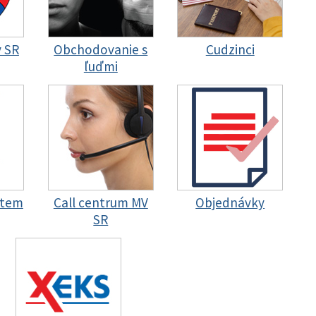
y SR
Obchodovanie s
Cudzinci
ľuďmi
stem
Call centrum MV
Objednávky
SR