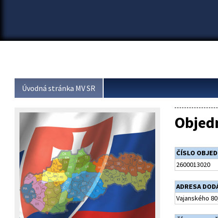
Úvodná stránka MV SR
Objed
ČÍSLO OBJE
2600013020
ADRESA DOD
Vajanského 80