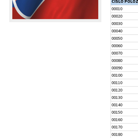
ČÍSLO POLO
00010
00020
00030
00040
00050
00060
00070
00080
00090
00100
00110
00120
00130
00140
00150
00160
00170
00180