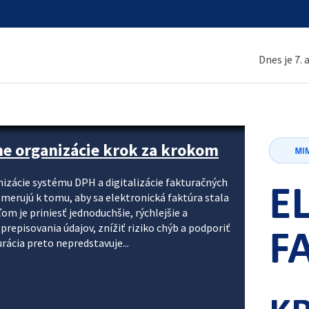
Dnes je 7.
ne organizácie krok za krokom
nizácie systému DPH a digitalizácie fakturačných
smerujú k tomu, aby sa elektronická faktúra stala
 je priniesť jednoduchšie, rýchlejšie a
repisovania údajov, znížiť riziko chýb a podporiť
rácia preto nepredstavuje...