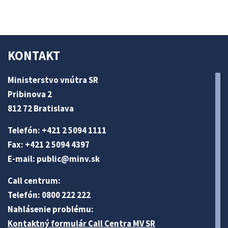
KONTAKT
Ministerstvo vnútra SR
Pribinova 2
812 72 Bratislava
Telefón: +421 2 5094 1111
Fax: +421 2 5094 4397
E-mail:
public@minv
.sk
Call centrum:
Telefón: 0800 222 222
Nahlásenie problému:
Kontaktný formulár Call Centra MV SR