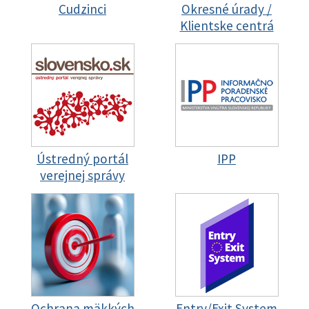
Cudzinci
Okresné úrady /
Klientske centrá
Ústredný portál
IPP
verejnej správy
Ochrana mäkkých
Entry/Exit System