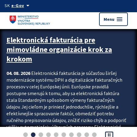
Preskocit na hlavný obsah
arrow_drop_down
SK
e-Gov
menu
Menu
Zastavit automatický posun upútavok
Elektronická fakturácia pre
mimovládne organizácie krok za
krokom
04. 08. 2026
Elektronická fakturácia je súčasťou širšej
modernizácie systému DPH a digitalizácie fakturačných
procesov v celej Európskej únii. Európske pravidlá
postupne smerujú k tomu, aby sa elektronická faktúra
stala štandardným spôsobom výmeny fakturačných
údajov. Jej cieľom je priniesť jednoduchšie, rýchlejšie a
efektívnejšie spracovanie faktúr, obmedziť potrebu
ručného prepisovania údajov, znížiť riziko chýb a podporiť
väčšiu automatizáciu účtovných procesov. Elektronická
pause_presentation
fakturácia preto nepredstavuje...