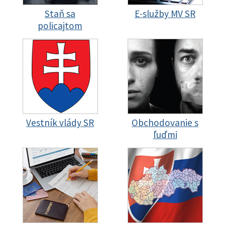
Staň sa
E-služby MV SR
policajtom
Vestník vlády SR
Obchodovanie s
ľuďmi