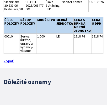
Sklabinská
SE-OD1-
Šinka
riaditeľ centra
16. 3. 2026
20,831 06
2025/003477-
Zoltán Ing.
Bratislava,SK
001
PhD.
ČÍSLO
NÁZOV
MNOŽSTVO
MERNÁ
CENA S
CENA
POLOŽKY
POLOŽKY
JEDNOTKA
DPH NA
S DPH
MERNÚ
JEDNOTKU
00010
Servis,
1.000
LE
1718.74
1718.74
údržba,
opravy a
výdavky-
vlastné
» Späť
Dôležité oznamy