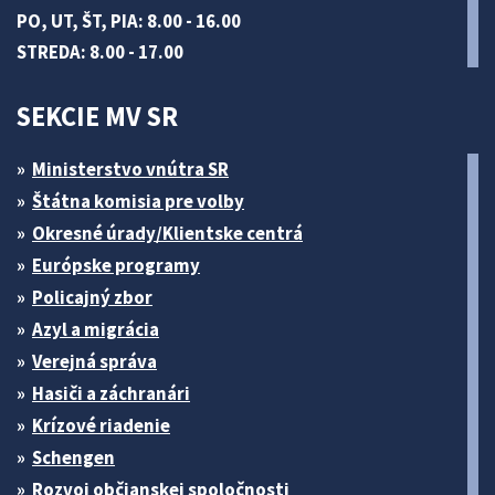
PO, UT, ŠT, PIA: 8.00 - 16.00
STREDA: 8.00 - 17.00
SEKCIE MV SR
Ministerstvo vnútra SR
Štátna komisia pre volby
Okresné úrady/Klientske centrá
Európske programy
Policajný zbor
Azyl a migrácia
Verejná správa
Hasiči a záchranári
Krízové riadenie
Schengen
Rozvoj občianskej spoločnosti