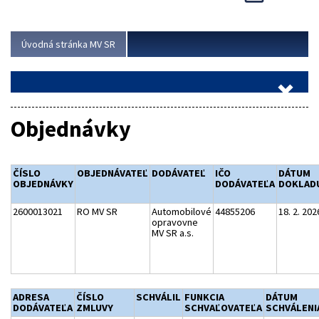
Viac
Úvodná stránka MV SR
Objednávky
ČÍSLO
OBJEDNÁVATEĽ
DODÁVATEĽ
IČO
DÁTUM
OBJEDNÁVKY
DODÁVATEĽA
DOKLAD
2600013021
RO MV SR
Automobilové
44855206
18. 2. 202
opravovne
MV SR a.s.
ADRESA
ČÍSLO
SCHVÁLIL
FUNKCIA
DÁTUM
DODÁVATEĽA
ZMLUVY
SCHVAĽOVATEĽA
SCHVÁLENI