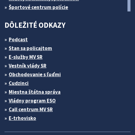
Športové centrum polície
DÔLEŽITÉ ODKAZY
Podcast
Stan sa policajtom
E-služby MV SR
Vestník vlády SR
Obchodovanie s ľuďmi
Cudzinci
Miestna štátna správa
Vládny program ESO
Call centrum MV SR
E-trhovisko