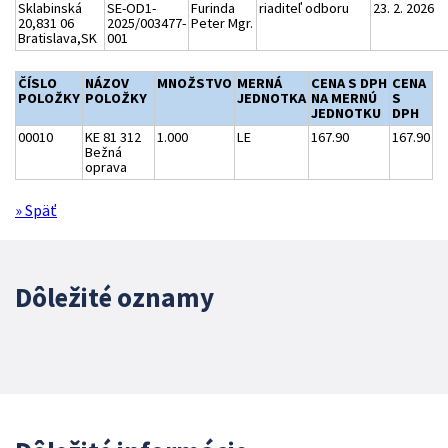
Sklabinská
SE-OD1-
Furinda
riaditeľ odboru
23. 2. 2026
20,831 06
2025/003477-
Peter Mgr.
Bratislava,SK
001
ČÍSLO
NÁZOV
MNOŽSTVO
MERNÁ
CENA S DPH
CENA
POLOŽKY
POLOŽKY
JEDNOTKA
NA MERNÚ
S
JEDNOTKU
DPH
00010
KE 81 312
1.000
LE
167.90
167.90
Bežná
oprava
» Späť
Dôležité oznamy