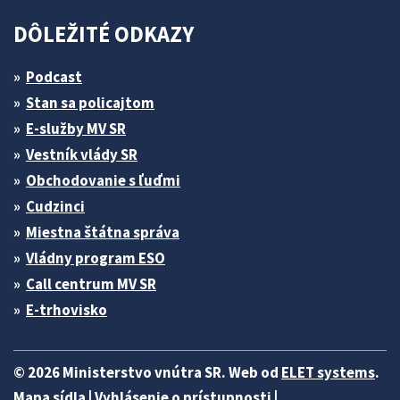
DÔLEŽITÉ ODKAZY
Podcast
Stan sa policajtom
E-služby MV SR
Vestník vlády SR
Obchodovanie s ľuďmi
Cudzinci
Miestna štátna správa
Vládny program ESO
Call centrum MV SR
E-trhovisko
© 2026 Ministerstvo vnútra SR. Web od
ELET systems
.
Mapa sídla
|
Vyhlásenie o prístupnosti
|