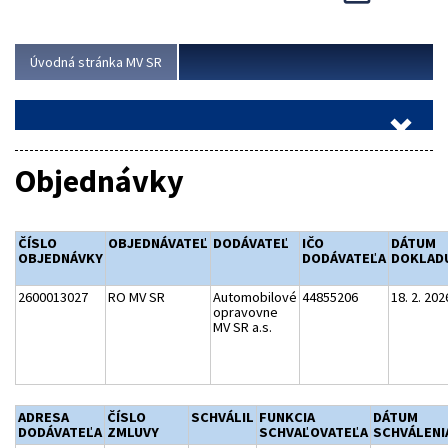
Viac
Úvodná stránka MV SR
Objednávky
ČÍSLO
OBJEDNÁVATEĽ
DODÁVATEĽ
IČO
DÁTUM
OBJEDNÁVKY
DODÁVATEĽA
DOKLAD
2600013027
RO MV SR
Automobilové
44855206
18. 2. 202
opravovne
MV SR a.s.
ADRESA
ČÍSLO
SCHVÁLIL
FUNKCIA
DÁTUM
DODÁVATEĽA
ZMLUVY
SCHVAĽOVATEĽA
SCHVÁLENI