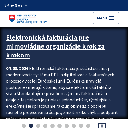
Preskocit na hlavný obsah
arrow_drop_down
SK
e-Gov
menu
Menu
Zastavit automatický posun upútavok
Elektronická fakturácia pre
mimovládne organizácie krok za
krokom
04. 08. 2026
Elektronická fakturácia je súčasťou širšej
modernizácie systému DPH a digitalizácie fakturačných
procesov v celej Európskej únii. Európske pravidlá
postupne smerujú k tomu, aby sa elektronická faktúra
stala štandardným spôsobom výmeny fakturačných
údajov. Jej cieľom je priniesť jednoduchšie, rýchlejšie a
efektívnejšie spracovanie faktúr, obmedziť potrebu
ručného prepisovania údajov, znížiť riziko chýb a podporiť
väčšiu automatizáciu účtovných procesov. Elektronická
pause_presentation
fakturácia preto nepredstavuje...