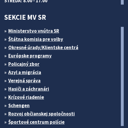
STREDA: 8.00 - 17.00
SEKCIE MV SR
Ministerstvo vnútra SR
Štátna komisia pre volby
Okresné úrady/Klientske centrá
Európske programy
Policajný zbor
Azyl a migrácia
Verejná správa
Hasiči a záchranári
Krízové riadenie
Schengen
Rozvoj občianskej spoločnosti
Športové centrum polície