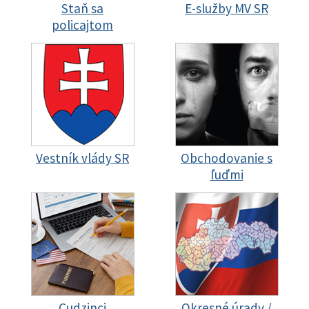
Staň sa
E-služby MV SR
policajtom
Vestník vlády SR
Obchodovanie s
ľuďmi
Cudzinci
Okresné úrady /