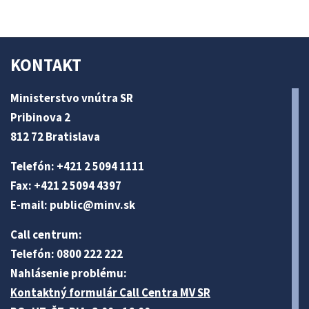
KONTAKT
Ministerstvo vnútra SR
Pribinova 2
812 72 Bratislava
Telefón: +421 2 5094 1111
Fax: +421 2 5094 4397
E-mail:
public@minv
.sk
Call centrum:
Telefón: 0800 222 222
Nahlásenie problému:
Kontaktný formulár Call Centra MV SR