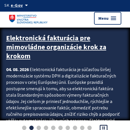
Preskocit na hlavný obsah
arrow_drop_down
SK
e-Gov
menu
Menu
Zastavit automatický posun upútavok
Elektronická fakturácia pre
mimovládne organizácie krok za
krokom
04. 08. 2026
Elektronická fakturácia je súčasťou širšej
modernizácie systému DPH a digitalizácie fakturačných
procesov v celej Európskej únii. Európske pravidlá
postupne smerujú k tomu, aby sa elektronická faktúra
stala štandardným spôsobom výmeny fakturačných
údajov. Jej cieľom je priniesť jednoduchšie, rýchlejšie a
efektívnejšie spracovanie faktúr, obmedziť potrebu
ručného prepisovania údajov, znížiť riziko chýb a podporiť
väčšiu automatizáciu účtovných procesov. Elektronická
pause_presentation
fakturácia preto nepredstavuje...