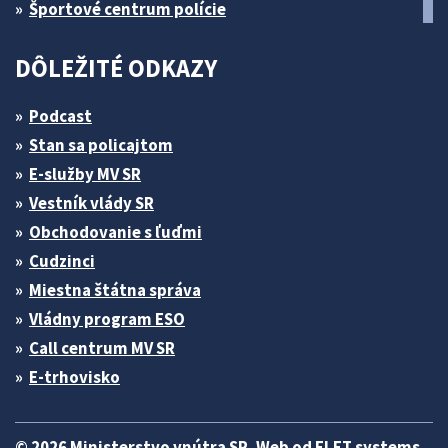
Športové centrum polície
DÔLEŽITÉ ODKAZY
Podcast
Stan sa policajtom
E-služby MV SR
Vestník vlády SR
Obchodovanie s ľuďmi
Cudzinci
Miestna štátna správa
Vládny program ESO
Call centrum MV SR
E-trhovisko
© 2026 Ministerstvo vnútra SR. Web od
ELET systems
.