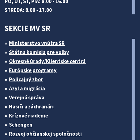
PO, UT, ŠT, PIA: 8.00 - 16.00
STREDA: 8.00 - 17.00
SEKCIE MV SR
Ministerstvo vnútra SR
Štátna komisia pre volby
Okresné úrady/Klientske centrá
Európske programy
Policajný zbor
Azyl a migrácia
Verejná správa
Hasiči a záchranári
Krízové riadenie
Schengen
Rozvoj občianskej spoločnosti