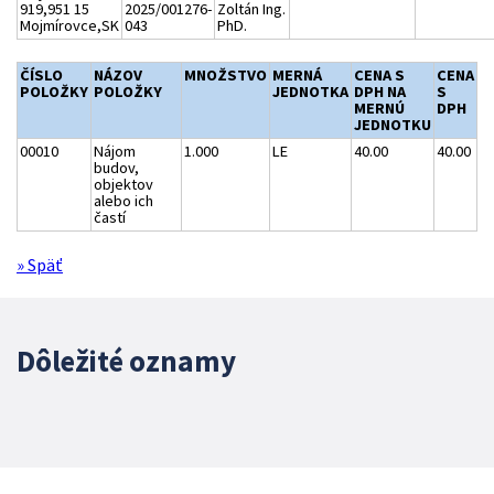
919,951 15
2025/001276-
Zoltán Ing.
Mojmírovce,SK
043
PhD.
ČÍSLO
NÁZOV
MNOŽSTVO
MERNÁ
CENA S
CENA
POLOŽKY
POLOŽKY
JEDNOTKA
DPH NA
S
MERNÚ
DPH
JEDNOTKU
00010
Nájom
1.000
LE
40.00
40.00
budov,
objektov
alebo ich
častí
» Späť
Dôležité oznamy