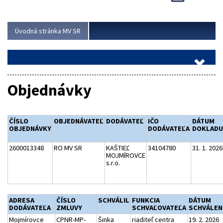
Viac
Úvodná stránka MV SR
Objednávky
ČÍSLO
OBJEDNÁVATEĽ
DODÁVATEĽ
IČO
DÁTUM
OBJEDNÁVKY
DODÁVATEĽA
DOKLADU
2600013348
RO MV SR
KAŠTIEĽ
34104780
31. 1. 2026
MOJMÍROVCE
s.r.o.
ADRESA
ČÍSLO
SCHVÁLIL
FUNKCIA
DÁTUM
DODÁVATEĽA
ZMLUVY
SCHVAĽOVATEĽA
SCHVÁLEN
Mojmírovce
CPNR-MP-
Šinka
riaditeľ centra
19. 2. 2026