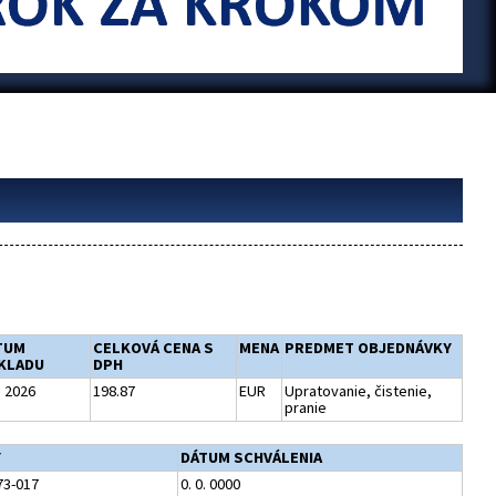
TUM
CELKOVÁ CENA S
MENA
PREDMET OBJEDNÁVKY
KLADU
DPH
. 2026
198.87
EUR
Upratovanie, čistenie,
pranie
Y
DÁTUM SCHVÁLENIA
73-017
0. 0. 0000