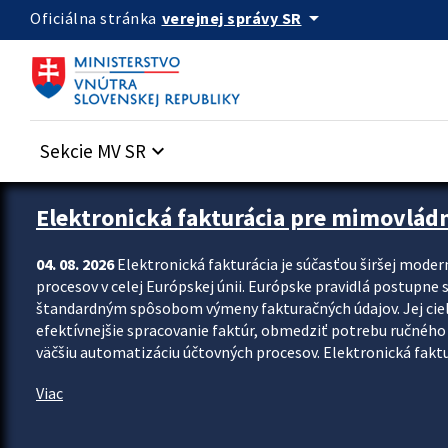
Preskocit na hlavný obsah
arrow_drop_down
verejnej správy SR
Oficiálna stránka
Sekcie MV SR
keyboard_arrow_down
Zastavit automatický posun upútavok
Elektronická fakturácia pre mimovlád
04. 08. 2026
Elektronická fakturácia je súčasťou širšej moder
procesov v celej Európskej únii. Európske pravidlá postupne 
štandardným spôsobom výmeny fakturačných údajov. Jej cieľom
efektívnejšie spracovanie faktúr, obmedziť potrebu ručného p
väčšiu automatizáciu účtovných procesov. Elektronická faktu
Viac