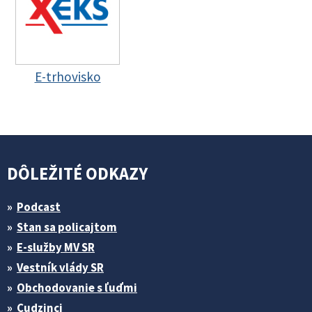
E-trhovisko
DÔLEŽITÉ ODKAZY
Podcast
Stan sa policajtom
E-služby MV SR
Vestník vlády SR
Obchodovanie s ľuďmi
Cudzinci