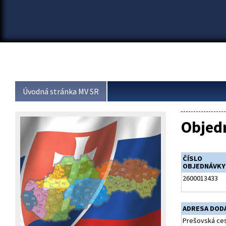
Úvodná stránka MV SR
Objed
ČÍSLO
OBJEDNÁVKY
2600013433
ADRESA DOD
Prešovská ces