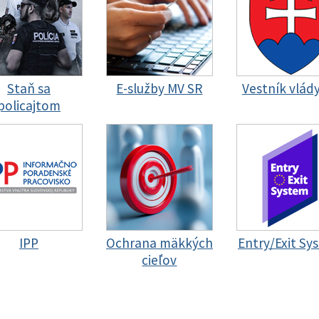
Staň sa
E-služby MV SR
Vestník vlád
policajtom
IPP
Ochrana mäkkých
Entry/Exit Sy
cieľov