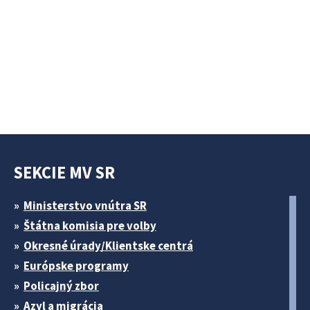
SEKCIE MV SR
Ministerstvo vnútra SR
Štátna komisia pre volby
Okresné úrady/Klientske centrá
Európske programy
Policajný zbor
Azyl a migrácia