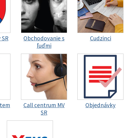
y SR
Obchodovanie s
Cudzinci
ľuďmi
stem
Call centrum MV
Objednávky
SR