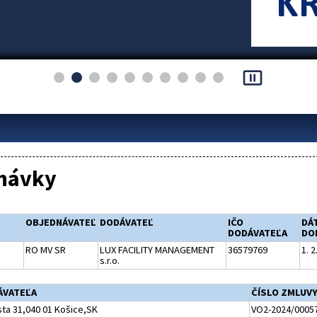
pause_presentation
návky
OBJEDNÁVATEĽ
DODÁVATEĽ
IČO
DÁ
DODÁVATEĽA
DO
RO MV SR
LUX FACILITY MANAGEMENT
36579769
1. 2
s.r.o.
ÁVATEĽA
ČÍSLO ZMLUV
ta 31,040 01 Košice,SK
VO2-2024/0005