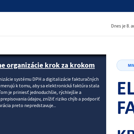
Dnes je 8. 
ne organizácie krok za krokom
nizácie systému DPH a digitalizácie fakturačných
smerujú k tomu, aby sa elektronická faktúra stala
 je priniesť jednoduchšie, rýchlejšie a
repisovania údajov, znížiť riziko chýb a podporiť
rácia preto nepredstavuje...