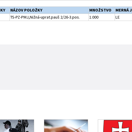
ŽKY
NÁZOV POLOŽKY
MNOŽSTVO
MERNÁ 
TS-PZ-PMJ,Nižná-uprat.pauš 2/26-3.pos.
1.000
LE