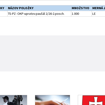
ŽKY
NÁZOV POLOŽKY
MNOŽSTVO
MERNÁ 
TS-PZ- OKP-upratov.paušál 2/26-2.posch.
1.000
LE