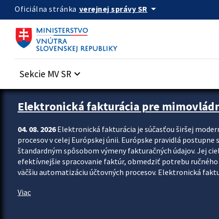
Preskocit na hlavný obsah
arrow_drop_down
verejnej správy SR
Oficiálna stránka
Sekcie MV SR
keyboard_arrow_down
Zastavit automatický posun upútavok
Elektronická fakturácia pre mimovlád
04. 08. 2026
Elektronická fakturácia je súčasťou širšej moder
procesov v celej Európskej únii. Európske pravidlá postupne 
štandardným spôsobom výmeny fakturačných údajov. Jej cieľom
efektívnejšie spracovanie faktúr, obmedziť potrebu ručného p
väčšiu automatizáciu účtovných procesov. Elektronická faktu
Viac