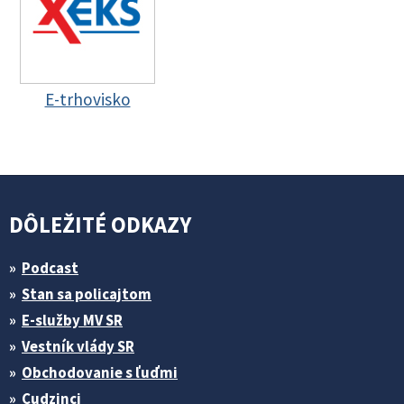
E-trhovisko
DÔLEŽITÉ ODKAZY
Podcast
Stan sa policajtom
E-služby MV SR
Vestník vlády SR
Obchodovanie s ľuďmi
Cudzinci