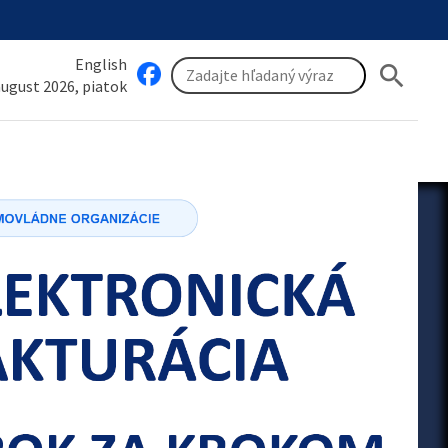
English
search
 august 2026, piatok