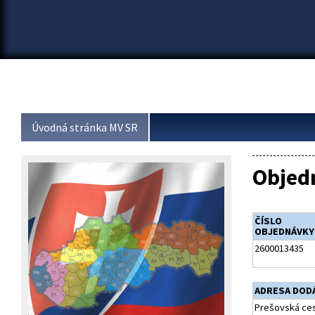
Úvodná stránka MV SR
Objed
ČÍSLO
OBJEDNÁVKY
2600013435
ADRESA DOD
Prešovská ces