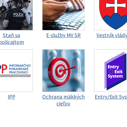
Staň sa
E-služby MV SR
Vestník vlád
policajtom
IPP
Ochrana mäkkých
Entry/Exit Sy
cieľov