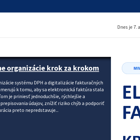
Dnes je 7.
ne organizácie krok za krokom
nizácie systému DPH a digitalizácie fakturačných
smerujú k tomu, aby sa elektronická faktúra stala
 je priniesť jednoduchšie, rýchlejšie a
repisovania údajov, znížiť riziko chýb a podporiť
rácia preto nepredstavuje...