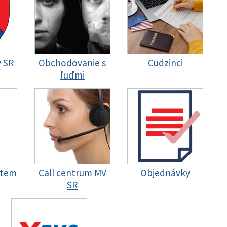
y SR
Obchodovanie s
Cudzinci
ľuďmi
stem
Call centrum MV
Objednávky
SR