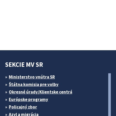
SEKCIE MV SR
Ministerstvo vnútra SR
Štátna komisia pre volby
Okresné úrady/Klientske centrá
Európske programy
Policajný zbor
Azyl a migrácia