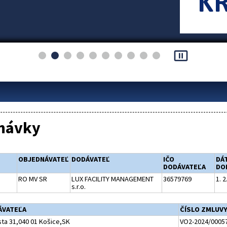
pause_presentation
návky
OBJEDNÁVATEĽ
DODÁVATEĽ
IČO
DÁ
DODÁVATEĽA
DO
RO MV SR
LUX FACILITY MANAGEMENT
36579769
1. 2
s.r.o.
ÁVATEĽA
ČÍSLO ZMLUV
ta 31,040 01 Košice,SK
VO2-2024/0005