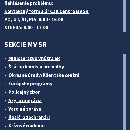
Nahlásenie problému:
Kontaktný formulár Call Centra MV SR
PO, UT, ŠT, PIA: 8.00 - 16.00
STREDA: 8.00 - 17.00
SEKCIE MV SR
Ministerstvo vnútra SR
Štátna komisia pre volby
Okresné úrady/Klientske centrá
Európske programy
Policajný zbor
Azyl a migrácia
Verejná správa
Hasiči a záchranári
Krízové riadenie