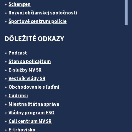
Schengen
Rozvoj občianskej spoločnosti
Športové centrum polície
DÔLEŽITÉ ODKAZY
Podcast
Stan sa policajtom
E-služby MV SR
Vestník vlády SR
Obchodovanie s ľuďmi
Cudzinci
Miestna štátna správa
Vládny program ESO
Call centrum MV SR
E-trhovisko