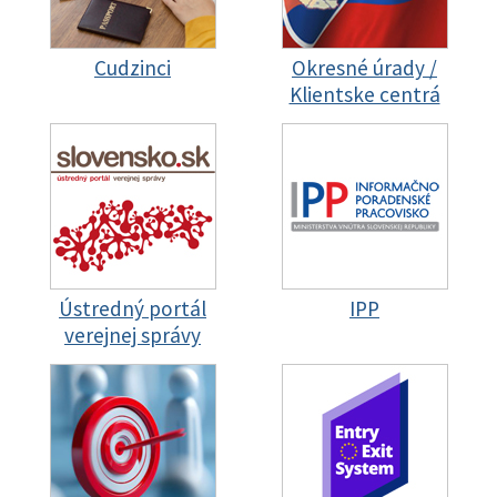
Cudzinci
Okresné úrady /
Klientske centrá
Ústredný portál
IPP
verejnej správy