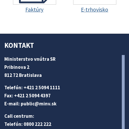
Faktúry
E-trhovisko
KONTAKT
Ministerstvo vnútra SR
Pribinova 2
812 72 Bratislava
Telefón: +421 2 5094 1111
Fax: +421 2 5094 4397
E-mail:
public@minv
.sk
Call centrum:
Telefón: 0800 222 222