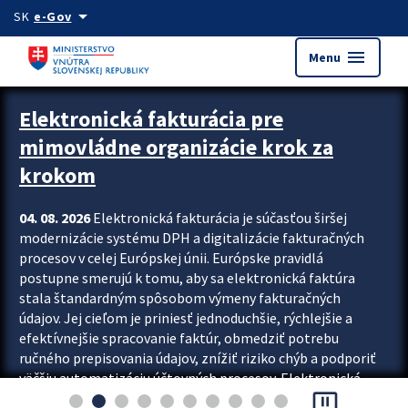
Preskocit na hlavný obsah
arrow_drop_down
SK
e-Gov
menu
Menu
Zastavit automatický posun upútavok
Elektronická fakturácia pre
mimovládne organizácie krok za
krokom
04. 08. 2026
Elektronická fakturácia je súčasťou širšej
modernizácie systému DPH a digitalizácie fakturačných
procesov v celej Európskej únii. Európske pravidlá
postupne smerujú k tomu, aby sa elektronická faktúra
stala štandardným spôsobom výmeny fakturačných
údajov. Jej cieľom je priniesť jednoduchšie, rýchlejšie a
efektívnejšie spracovanie faktúr, obmedziť potrebu
ručného prepisovania údajov, znížiť riziko chýb a podporiť
väčšiu automatizáciu účtovných procesov. Elektronická
pause_presentation
fakturácia preto nepredstavuje...