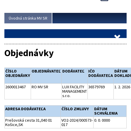
Viac
Úvodná stránka MV SR
Objednávky
ČÍSLO
OBJEDNÁVATEĽ
DODÁVATEĽ
IČO
DÁTUM
OBJEDNÁVKY
DODÁVATEĽA
DOKLAD
2600013467
RO MV SR
LUX FACILITY
36579769
1. 2. 2026
MANAGEMENT
s.r.o.
ADRESA DODÁVATEĽA
ČÍSLO ZMLUVY
DÁTUM
SCHVÁLENIA
Prešovská cesta 31,040 01
VO2-2024/000573-
0. 0. 0000
Košice,SK
017