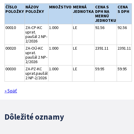
ČÍSLO
NÁZOV
MNOŽSTVO
MERNÁ
CENA S
CENA
POLOŽKY
POLOŽKY
JEDNOTKA
DPH NA
S DPH
MERNÚ
JEDNOTKU
00010
ZA-CP-KC
1.000
LE
92.56
92.56
uprat.
paušál 2 NP-
2/2026
00020
ZA-OÚ-KC
1.000
LE
2391.11
2391.11
uprat.
paušál 2 NP-
2/2026
00030
ZA-PZ-KC
1.000
LE
59.95
59.95
uprat.paušál
2 NP-2/2026
» Späť
Dôležité oznamy