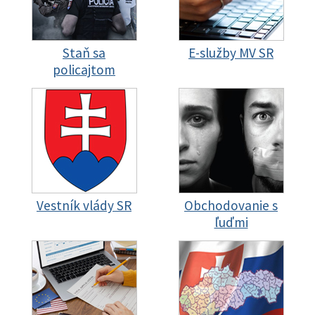
Staň sa
E-služby MV SR
policajtom
Vestník vlády SR
Obchodovanie s
ľuďmi