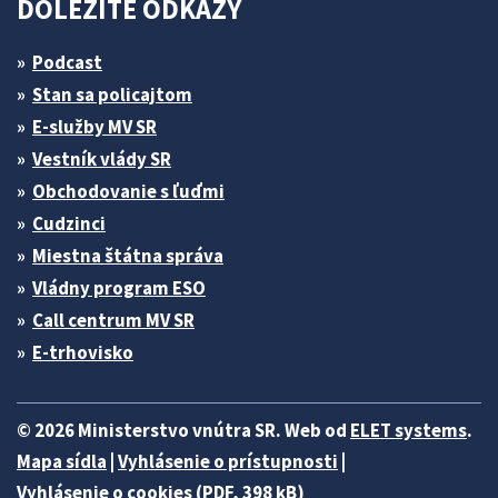
DÔLEŽITÉ ODKAZY
Podcast
Stan sa policajtom
E-služby MV SR
Vestník vlády SR
Obchodovanie s ľuďmi
Cudzinci
Miestna štátna správa
Vládny program ESO
Call centrum MV SR
E-trhovisko
© 2026 Ministerstvo vnútra SR. Web od
ELET systems
.
Mapa sídla
|
Vyhlásenie o prístupnosti
|
Vyhlásenie o cookies (PDF, 398 kB)