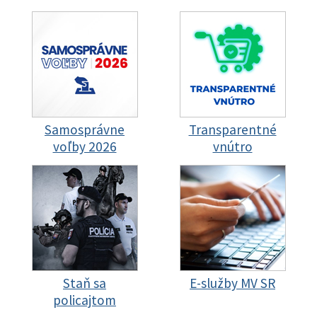
Samosprávne
Transparentné
voľby 2026
vnútro
Staň sa
E-služby MV SR
policajtom