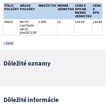
ČÍSLO
NÁZOV
MNOŽSTVO
MERNÁ
CENA S
CENA
POLOŽKY
POLOŽKY
JEDNOTKA
DPH NA
S
MERNÚ
DPH
JEDNOTKU
00010
RK-PZ-
1.000
LE
144.49
144.49
Lipt.Teplá -
uprat.
paušál 2/26
» Späť
Dôležité oznamy
Dôležité informácie