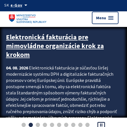
Preskocit na hlavný obsah
arrow_drop_down
SK
e-Gov
menu
Menu
Zastavit automatický posun upútavok
Elektronická fakturácia pre
mimovládne organizácie krok za
krokom
04. 08. 2026
Elektronická fakturácia je súčasťou širšej
modernizácie systému DPH a digitalizácie fakturačných
procesov v celej Európskej únii. Európske pravidlá
postupne smerujú k tomu, aby sa elektronická faktúra
stala štandardným spôsobom výmeny fakturačných
údajov. Jej cieľom je priniesť jednoduchšie, rýchlejšie a
efektívnejšie spracovanie faktúr, obmedziť potrebu
ručného prepisovania údajov, znížiť riziko chýb a podporiť
väčšiu automatizáciu účtovných procesov. Elektronická
pause_presentation
fakturácia preto nepredstavuje...