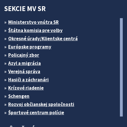
SEKCIE MV SR
Ministerstvo vnútra SR
Štátna komisia pre volby
Okresné úrady/Klientske centrá
Európske programy
Policajný zbor
Azyl a migrácia
Verejná správa
Hasiči a záchranári
Krízové riadenie
Schengen
Rozvoj občianskej spoločnosti
Športové centrum polície