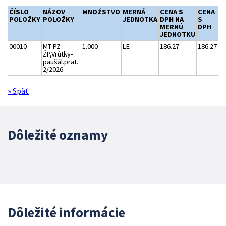
ČÍSLO
NÁZOV
MNOŽSTVO
MERNÁ
CENA S
CENA
POLOŽKY
POLOŽKY
JEDNOTKA
DPH NA
S
MERNÚ
DPH
JEDNOTKU
00010
MT-PZ-
1.000
LE
186.27
186.27
ŽP,Vrútky-
paušál.prat.
2/2026
» Späť
Dôležité oznamy
Dôležité informácie