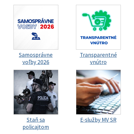
Samosprávne
Transparentné
voľby 2026
vnútro
Staň sa
E-služby MV SR
policajtom