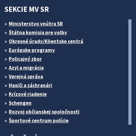
SEKCIE MV SR
Ministerstvo vnútra SR
Štátna komisia pre volby
Okresné úrady/Klientske centrá
Európske programy
Policajný zbor
Azyl a migrácia
Verejná správa
Hasiči a záchranári
Krízové riadenie
Schengen
Rozvoj občianskej spoločnosti
Športové centrum polície