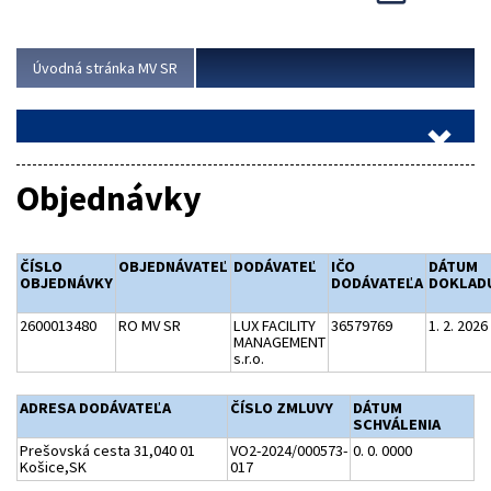
Viac
Úvodná stránka MV SR
Objednávky
ČÍSLO
OBJEDNÁVATEĽ
DODÁVATEĽ
IČO
DÁTUM
OBJEDNÁVKY
DODÁVATEĽA
DOKLAD
2600013480
RO MV SR
LUX FACILITY
36579769
1. 2. 2026
MANAGEMENT
s.r.o.
ADRESA DODÁVATEĽA
ČÍSLO ZMLUVY
DÁTUM
SCHVÁLENIA
Prešovská cesta 31,040 01
VO2-2024/000573-
0. 0. 0000
Košice,SK
017