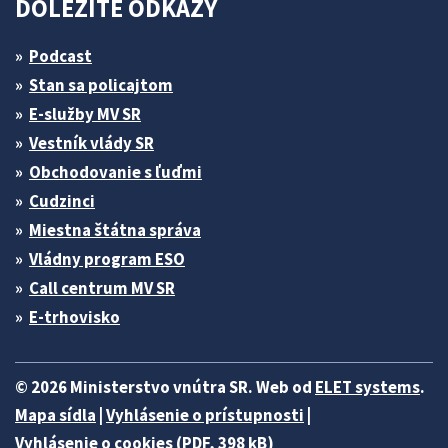
DÔLEŽITÉ ODKAZY
Podcast
Stan sa policajtom
E-služby MV SR
Vestník vlády SR
Obchodovanie s ľuďmi
Cudzinci
Miestna štátna správa
Vládny program ESO
Call centrum MV SR
E-trhovisko
© 2026 Ministerstvo vnútra SR. Web od
ELET systems
.
Mapa sídla
|
Vyhlásenie o prístupnosti
|
Vyhlásenie o cookies (PDF, 398 kB)