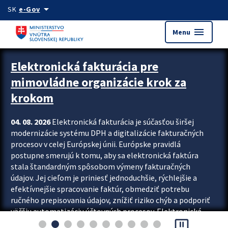
Preskocit na hlavný obsah
arrow_drop_down
SK
e-Gov
menu
Menu
Zastavit automatický posun upútavok
Elektronická fakturácia pre
mimovládne organizácie krok za
krokom
04. 08. 2026
Elektronická fakturácia je súčasťou širšej
modernizácie systému DPH a digitalizácie fakturačných
procesov v celej Európskej únii. Európske pravidlá
postupne smerujú k tomu, aby sa elektronická faktúra
stala štandardným spôsobom výmeny fakturačných
údajov. Jej cieľom je priniesť jednoduchšie, rýchlejšie a
efektívnejšie spracovanie faktúr, obmedziť potrebu
ručného prepisovania údajov, znížiť riziko chýb a podporiť
väčšiu automatizáciu účtovných procesov. Elektronická
pause_presentation
fakturácia preto nepredstavuje...