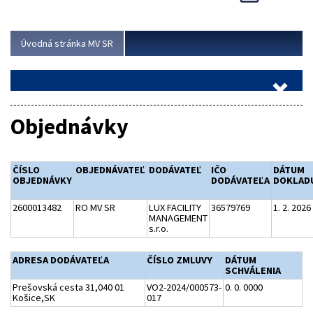
Viac
Úvodná stránka MV SR
Objednávky
ČÍSLO
OBJEDNÁVATEĽ
DODÁVATEĽ
IČO
DÁTUM
OBJEDNÁVKY
DODÁVATEĽA
DOKLAD
2600013482
RO MV SR
LUX FACILITY
36579769
1. 2. 2026
MANAGEMENT
s.r.o.
ADRESA DODÁVATEĽA
ČÍSLO ZMLUVY
DÁTUM
SCHVÁLENIA
Prešovská cesta 31,040 01
VO2-2024/000573-
0. 0. 0000
Košice,SK
017