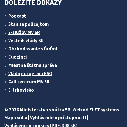
DÔLEŽITÉ ODKAZY
Podcast
Stan sa policajtom
E-služby MV SR
Vestník vlády SR
Obchodovanie s ľuďmi
Cudzinci
Miestna štátna správa
Vládny program ESO
Call centrum MV SR
E-trhovisko
© 2026 Ministerstvo vnútra SR. Web od
ELET systems
.
Mapa sídla
|
Vyhlásenie o prístupnosti
|
Vyhlásenie o cookies (PDF, 398 kB)