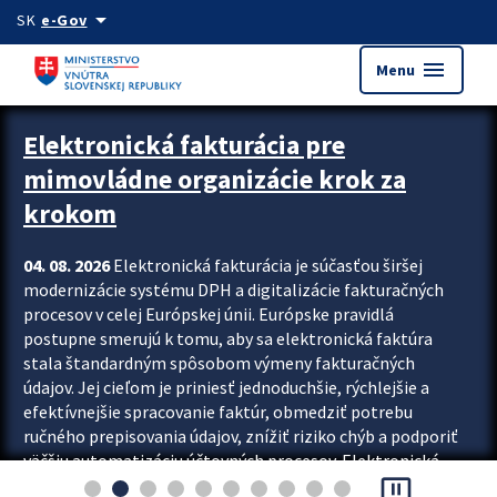
Preskocit na hlavný obsah
arrow_drop_down
SK
e-Gov
menu
Menu
Zastavit automatický posun upútavok
Elektronická fakturácia pre
mimovládne organizácie krok za
krokom
04. 08. 2026
Elektronická fakturácia je súčasťou širšej
modernizácie systému DPH a digitalizácie fakturačných
procesov v celej Európskej únii. Európske pravidlá
postupne smerujú k tomu, aby sa elektronická faktúra
stala štandardným spôsobom výmeny fakturačných
údajov. Jej cieľom je priniesť jednoduchšie, rýchlejšie a
efektívnejšie spracovanie faktúr, obmedziť potrebu
ručného prepisovania údajov, znížiť riziko chýb a podporiť
väčšiu automatizáciu účtovných procesov. Elektronická
pause_presentation
fakturácia preto nepredstavuje...