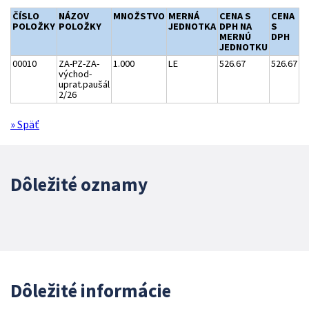
ČÍSLO
NÁZOV
MNOŽSTVO
MERNÁ
CENA S
CENA
POLOŽKY
POLOŽKY
JEDNOTKA
DPH NA
S
MERNÚ
DPH
JEDNOTKU
00010
ZA-PZ-ZA-
1.000
LE
526.67
526.67
východ-
uprat.paušál
2/26
» Späť
Dôležité oznamy
Dôležité informácie