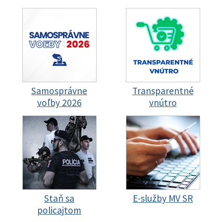
Samosprávne
Transparentné
voľby 2026
vnútro
Staň sa
E-služby MV SR
policajtom