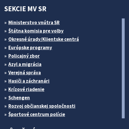
SEKCIE MV SR
Ministerstvo vnútra SR
Štátna komisia pre volby
Okresné úrady/Klientske centrá
Európske programy
Policajný zbor
Azyl a migrácia
Verejná správa
Hasiči a záchranári
Krízové riadenie
Schengen
Rozvoj občianskej spoločnosti
Športové centrum polície