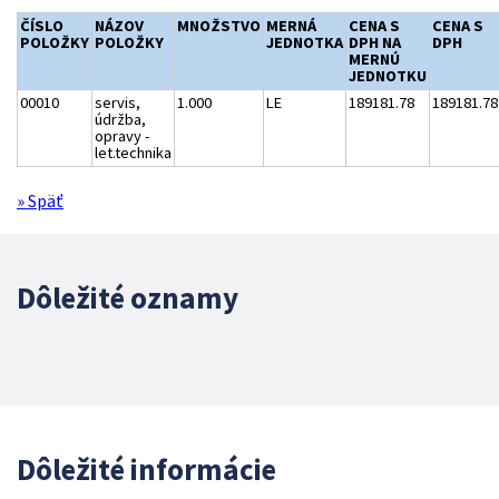
ČÍSLO
NÁZOV
MNOŽSTVO
MERNÁ
CENA S
CENA S
POLOŽKY
POLOŽKY
JEDNOTKA
DPH NA
DPH
MERNÚ
JEDNOTKU
00010
servis,
1.000
LE
189181.78
189181.78
údržba,
opravy -
let.technika
» Späť
Dôležité oznamy
Dôležité informácie