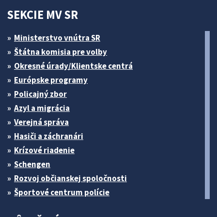
SEKCIE MV SR
Ministerstvo vnútra SR
Štátna komisia pre volby
Okresné úrady/Klientske centrá
Európske programy
Policajný zbor
Azyl a migrácia
Verejná správa
Hasiči a záchranári
Krízové riadenie
Schengen
Rozvoj občianskej spoločnosti
Športové centrum polície