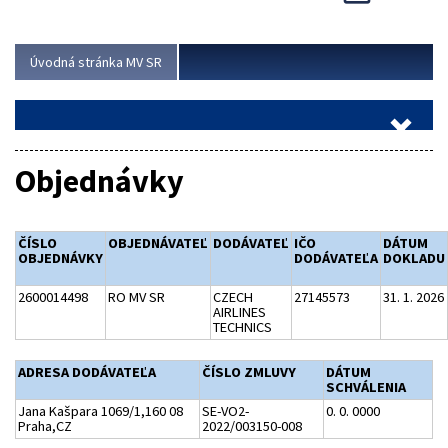
Viac
Úvodná stránka MV SR
Objednávky
ČÍSLO
OBJEDNÁVATEĽ
DODÁVATEĽ
IČO
DÁTUM
OBJEDNÁVKY
DODÁVATEĽA
DOKLADU
2600014498
RO MV SR
CZECH
27145573
31. 1. 2026
AIRLINES
TECHNICS
ADRESA DODÁVATEĽA
ČÍSLO ZMLUVY
DÁTUM
SCHVÁLENIA
Jana Kašpara 1069/1,160 08
SE-VO2-
0. 0. 0000
Praha,CZ
2022/003150-008