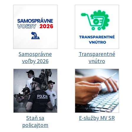
Samosprávne
Transparentné
voľby 2026
vnútro
Staň sa
E-služby MV SR
policajtom