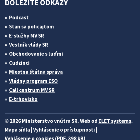
DÔLEŽITÉ ODKAZY
Podcast
Stan sa policajtom
E-služby MV SR
Vestník vlády SR
Obchodovanie s ľuďmi
Cudzinci
Miestna štátna správa
Vládny program ESO
Call centrum MV SR
E-trhovisko
© 2026 Ministerstvo vnútra SR. Web od
ELET systems
.
Mapa sídla
|
Vyhlásenie o prístupnosti
|
Vyhlásenie o cookies (PDF, 398 kB)