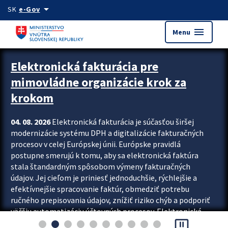
Preskocit na hlavný obsah
arrow_drop_down
SK
e-Gov
menu
Menu
Zastavit automatický posun upútavok
Elektronická fakturácia pre
mimovládne organizácie krok za
krokom
04. 08. 2026
Elektronická fakturácia je súčasťou širšej
modernizácie systému DPH a digitalizácie fakturačných
procesov v celej Európskej únii. Európske pravidlá
postupne smerujú k tomu, aby sa elektronická faktúra
stala štandardným spôsobom výmeny fakturačných
údajov. Jej cieľom je priniesť jednoduchšie, rýchlejšie a
efektívnejšie spracovanie faktúr, obmedziť potrebu
ručného prepisovania údajov, znížiť riziko chýb a podporiť
väčšiu automatizáciu účtovných procesov. Elektronická
pause_presentation
fakturácia preto nepredstavuje...