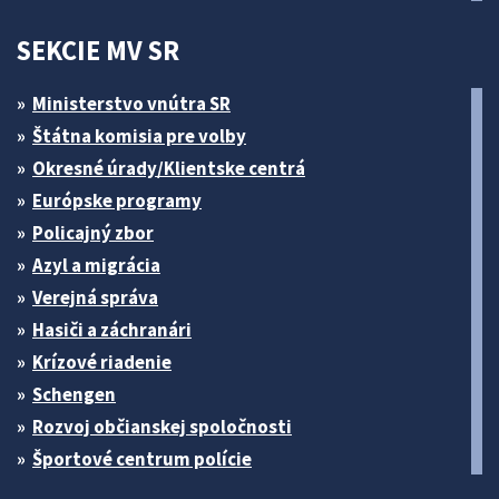
SEKCIE MV SR
Ministerstvo vnútra SR
Štátna komisia pre volby
Okresné úrady/Klientske centrá
Európske programy
Policajný zbor
Azyl a migrácia
Verejná správa
Hasiči a záchranári
Krízové riadenie
Schengen
Rozvoj občianskej spoločnosti
Športové centrum polície