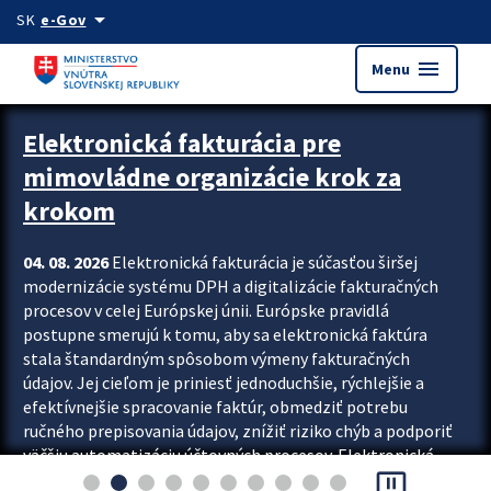
Preskocit na hlavný obsah
arrow_drop_down
SK
e-Gov
menu
Menu
Zastavit automatický posun upútavok
Elektronická fakturácia pre
mimovládne organizácie krok za
krokom
04. 08. 2026
Elektronická fakturácia je súčasťou širšej
modernizácie systému DPH a digitalizácie fakturačných
procesov v celej Európskej únii. Európske pravidlá
postupne smerujú k tomu, aby sa elektronická faktúra
stala štandardným spôsobom výmeny fakturačných
údajov. Jej cieľom je priniesť jednoduchšie, rýchlejšie a
efektívnejšie spracovanie faktúr, obmedziť potrebu
ručného prepisovania údajov, znížiť riziko chýb a podporiť
väčšiu automatizáciu účtovných procesov. Elektronická
pause_presentation
fakturácia preto nepredstavuje...