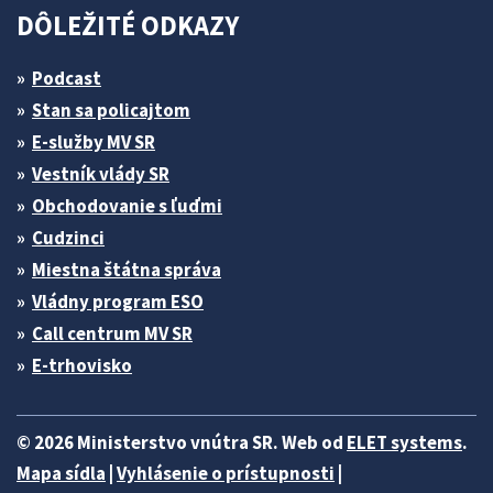
DÔLEŽITÉ ODKAZY
Podcast
Stan sa policajtom
E-služby MV SR
Vestník vlády SR
Obchodovanie s ľuďmi
Cudzinci
Miestna štátna správa
Vládny program ESO
Call centrum MV SR
E-trhovisko
© 2026 Ministerstvo vnútra SR. Web od
ELET systems
.
Mapa sídla
|
Vyhlásenie o prístupnosti
|