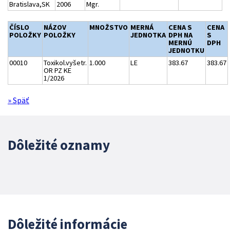
Bratislava,SK
2006
Mgr.
ČÍSLO
NÁZOV
MNOŽSTVO
MERNÁ
CENA S
CENA
POLOŽKY
POLOŽKY
JEDNOTKA
DPH NA
S
MERNÚ
DPH
JEDNOTKU
00010
Toxikol.vyšetr.
1.000
LE
383.67
383.67
OR PZ KE
1/2026
» Späť
Dôležité oznamy
Dôležité informácie