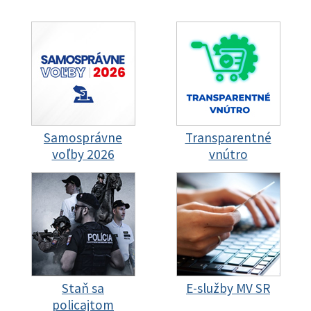
Samosprávne
Transparentné
voľby 2026
vnútro
Staň sa
E-služby MV SR
policajtom