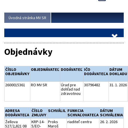
Viac
Úvodná stránka MV SR
Objednávky
ČÍSLO
OBJEDNÁVATEĽ
DODÁVATEĽ
IČO
DÁTUM
OBJEDNÁVKY
DODÁVATEĽA
DOKLADU
2600015361
RO MV SR
Úrad pre
30796482
31. 1. 2026
dohľad nad
zdravotnou
ADRESA
ČÍSLO
SCHVÁLIL
FUNKCIA
DÁTUM
DODÁVATEĽA
ZMLUVY
SCHVAĽOVATEĽA
SCHVÁLENIA
Žellova
KRP-14-
Proks
riaditeľ centra
26. 2. 2026
527/2,821 08
5/EO-
Maroš