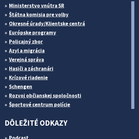
Ministerstvo vnútra SR
Štátna komisia pre volby
Okresné úrady/Klientske centrá
Európske programy
Policajný zbor
Azyl a migrácia
Verejná správa
Hasiči a záchranári
Krízové riadenie
Schengen
Rozvoj občianskej spoločnosti
Športové centrum polície
DÔLEŽITÉ ODKAZY
Podcast