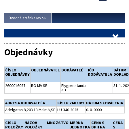
Viac
Úvodná stránka MV SR
Objednávky
ČÍSLO
OBJEDNÁVATEĽ
DODÁVATEĽ
IČO
DÁTUM
OBJEDNÁVKY
DODÁVATEĽA
DOKLAD
2600016097
RO MV SR
Flygprestanda
31. 1. 20
AB
ADRESA DODÁVATEĽA
ČÍSLO ZMLUVY
DÁTUM SCHVÁLENIA
Adelgatan 8,203 13 Malmö,SE
LU-340-2025
0. 0. 0000
ČÍSLO
NÁZOV
MNOŽSTVO
MERNÁ
CENA S
CENA
POLOŽKY
POLOŽKY
JEDNOTKA
DPH NA
S