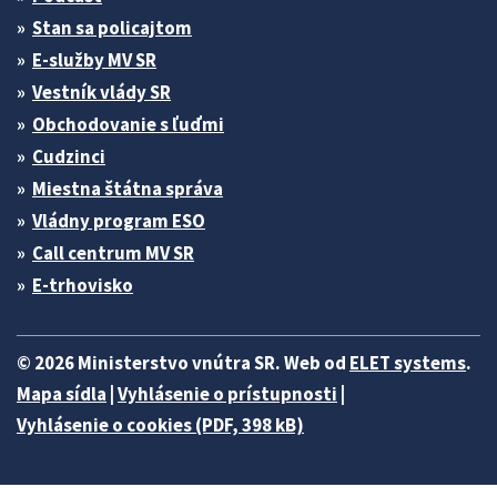
Stan sa policajtom
E-služby MV SR
Vestník vlády SR
Obchodovanie s ľuďmi
Cudzinci
Miestna štátna správa
Vládny program ESO
Call centrum MV SR
E-trhovisko
© 2026 Ministerstvo vnútra SR. Web od
ELET systems
.
Mapa sídla
|
Vyhlásenie o prístupnosti
|
Vyhlásenie o cookies (PDF, 398 kB)