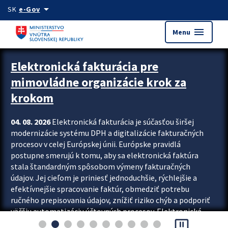
Preskocit na hlavný obsah
arrow_drop_down
SK
e-Gov
menu
Menu
Zastavit automatický posun upútavok
Elektronická fakturácia pre
mimovládne organizácie krok za
krokom
04. 08. 2026
Elektronická fakturácia je súčasťou širšej
modernizácie systému DPH a digitalizácie fakturačných
procesov v celej Európskej únii. Európske pravidlá
postupne smerujú k tomu, aby sa elektronická faktúra
stala štandardným spôsobom výmeny fakturačných
údajov. Jej cieľom je priniesť jednoduchšie, rýchlejšie a
efektívnejšie spracovanie faktúr, obmedziť potrebu
ručného prepisovania údajov, znížiť riziko chýb a podporiť
väčšiu automatizáciu účtovných procesov. Elektronická
pause_presentation
fakturácia preto nepredstavuje...