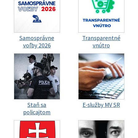
Samosprávne
Transparentné
voľby 2026
vnútro
Staň sa
E-služby MV SR
policajtom