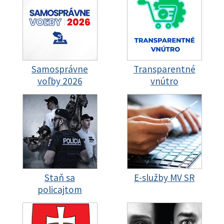
Samosprávne
Transparentné
voľby 2026
vnútro
Staň sa
E-služby MV SR
policajtom