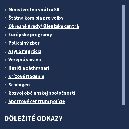
Ministerstvo vnútra SR
Štátna komisia pre volby
Okresné úrady/Klientske centrá
Európske programy
Policajný zbor
Azyl a migrácia
Verejná správa
Hasiči a záchranári
Krízové riadenie
Schengen
Rozvoj občianskej spoločnosti
Športové centrum polície
DÔLEŽITÉ ODKAZY