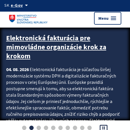
Preskocit na hlavný obsah
arrow_drop_down
SK
e-Gov
menu
Menu
Zastavit automatický posun upútavok
Elektronická fakturácia pre
mimovládne organizácie krok za
krokom
04. 08. 2026
Elektronická fakturácia je súčasťou širšej
modernizácie systému DPH a digitalizácie fakturačných
procesov v celej Európskej únii. Európske pravidlá
postupne smerujú k tomu, aby sa elektronická faktúra
stala štandardným spôsobom výmeny fakturačných
údajov. Jej cieľom je priniesť jednoduchšie, rýchlejšie a
efektívnejšie spracovanie faktúr, obmedziť potrebu
ručného prepisovania údajov, znížiť riziko chýb a podporiť
väčšiu automatizáciu účtovných procesov. Elektronická
pause_presentation
fakturácia preto nepredstavuje...