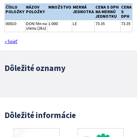
ČÍSLO
NÁZOV
MNOŽSTVO
MERNÁ
CENA S DPH
CENA
POLOŽKY
POLOŽKY
JEDNOTKA
NA MERNÚ
S
JEDNOTKU
DPH
00010
DON fén na
1.000
LE
73.35
73.35
stenu (2ks)
» Späť
Dôležité oznamy
Dôležité informácie