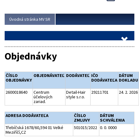
Viac
Úvodná stránka MV SR
Objednávky
ČÍSLO
OBJEDNÁVATEĽ
DODÁVATEĽ
IČO
DÁTUM
OBJEDNÁVKY
DODÁVATEĽA
DOKLADU
2600018640
Centrum
Detail-Hair
29211701
24. 2. 2026
účelových
style s.r.o.
zariad.
ADRESA DODÁVATEĽA
ČÍSLO
DÁTUM
ZMLUVY
SCHVÁLENIA
Třebíčská 1678/60,594 01 Velké
501015/2022
0. 0. 0000
Meziříčí,CZ