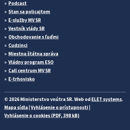
Podcast
Stan sa policajtom
E-služby MV SR
Vestník vlády SR
Obchodovanie s ľuďmi
Cudzinci
Miestna štátna správa
Vládny program ESO
Call centrum MV SR
E-trhovisko
© 2026 Ministerstvo vnútra SR. Web od
ELET systems
.
Mapa sídla
|
Vyhlásenie o prístupnosti
|
Vyhlásenie o cookies (PDF, 398 kB)