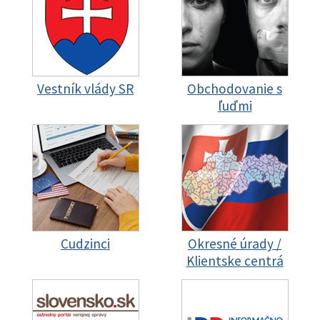
Vestník vlády SR
Obchodovanie s
ľuďmi
Cudzinci
Okresné úrady /
Klientske centrá