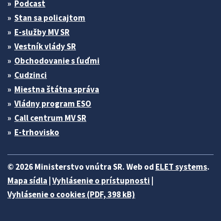
Podcast
Stan sa policajtom
E-služby MV SR
Vestník vlády SR
Obchodovanie s ľuďmi
Cudzinci
Miestna štátna správa
Vládny program ESO
Call centrum MV SR
E-trhovisko
© 2026 Ministerstvo vnútra SR. Web od
ELET systems
.
Mapa sídla
|
Vyhlásenie o prístupnosti
|
Vyhlásenie o cookies (PDF, 398 kB)