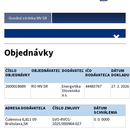
Viac
Úvodná stránka MV SR
Objednávky
ČÍSLO
OBJEDNÁVATEĽ
DODÁVATEĽ
IČO
DÁTUM
OBJEDNÁVKY
DODÁVATEĽA
DOKLADU
2600018689
RO MV SR
Energetika
44483767
27. 2. 2026
Slovensko
a.s.
ADRESA DODÁVATEĽA
ČÍSLO ZMLUVY
DÁTUM
SCHVÁLENIA
Čulenova 6,811 09
SVO-RVO1-
0. 0. 0000
Bratislava,SK
2025/000964-027