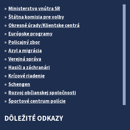
Ministerstvo vnútra SR
Štátna komisia pre volby
Okresné úrady/Klientske centrá
Európske programy
Policajný zbor
Azyl a migrácia
Verejná správa
Hasiči a záchranári
Krízové riadenie
Schengen
Rozvoj občianskej spoločnosti
Športové centrum polície
DÔLEŽITÉ ODKAZY