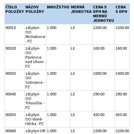
ČÍSLO
NÁZOV
MNOŽSTVO
MERNÁ
CENA S
CENA
POLOŽKY
POLOŽKY
JEDNOTKA
DPH NA
S DPH
MERNÚ
JEDNOTKU
00010
zál.plyn-
1.000
LE
2200.00
2200.00
OO
Michalovce
- PZ
00020
zál.plyn-
1.000
LE
160.00
160.00
OO
Pavlovce
nad Uhom -
PZ
00030
zál.plyn-
1.000
LE
1000.00
1000.00
OO
Sobrance -
PZ
00040
zál.plyn-
1.000
LE
290.00
290.00
OO
Trhovište -
PZ
00050
zál.plyn-
1.000
LE
430.00
430.00
OO Vinné-
Hôrka - PZ
00060
zál.plyn-OR
1.000
LE
2200.00
2200.00