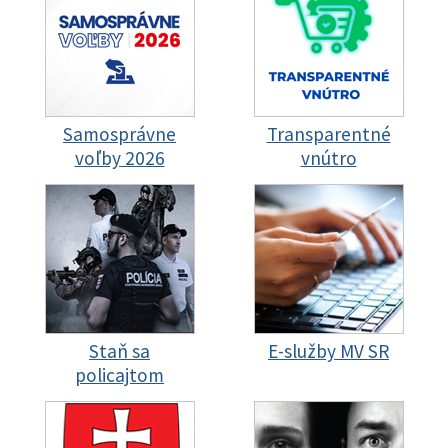
Samosprávne
Transparentné
voľby 2026
vnútro
Staň sa
E-služby MV SR
policajtom