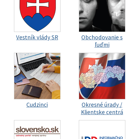
Vestník vlády SR
Obchodovanie s
ľuďmi
Cudzinci
Okresné úrady /
Klientske centrá