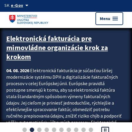
Preskocit na hlavný obsah
arrow_drop_down
SK
e-Gov
menu
Menu
Zastavit automatický posun upútavok
Elektronická fakturácia pre
mimovládne organizácie krok za
krokom
04. 08. 2026
Elektronická fakturácia je súčasťou širšej
modernizácie systému DPH a digitalizácie fakturačných
procesov v celej Európskej únii. Európske pravidlá
postupne smerujú k tomu, aby sa elektronická faktúra
stala štandardným spôsobom výmeny fakturačných
údajov. Jej cieľom je priniesť jednoduchšie, rýchlejšie a
efektívnejšie spracovanie faktúr, obmedziť potrebu
ručného prepisovania údajov, znížiť riziko chýb a podporiť
väčšiu automatizáciu účtovných procesov. Elektronická
pause_presentation
fakturácia preto nepredstavuje...