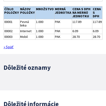
ČÍSLO
NÁZOV
MNOŽSTVO
MERNÁ
CENA S DPH
CENA
POLOŽKY
POLOŽKY
JEDNOTKA
NA MERNÚ
S
JEDNOTKU
DPH
00001
Pevná
1.000
PAK
117.89
117.89
linka
00002
Internet
1.000
PAK
6.09
6.09
00003
Mobil
1.000
PAK
28.70
28.70
» Späť
Dôležité oznamy
Dôležité informácie