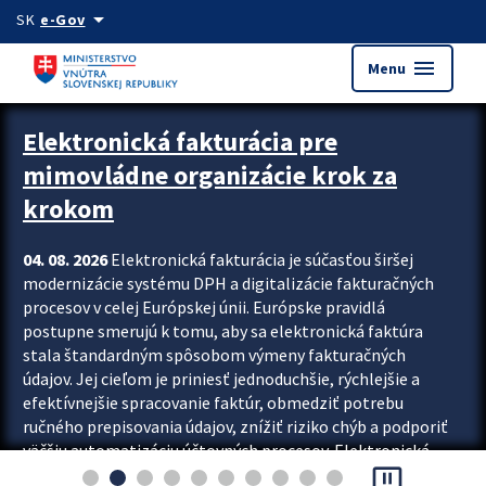
Preskocit na hlavný obsah
arrow_drop_down
SK
e-Gov
menu
Menu
Zastavit automatický posun upútavok
Elektronická fakturácia pre
mimovládne organizácie krok za
krokom
04. 08. 2026
Elektronická fakturácia je súčasťou širšej
modernizácie systému DPH a digitalizácie fakturačných
procesov v celej Európskej únii. Európske pravidlá
postupne smerujú k tomu, aby sa elektronická faktúra
stala štandardným spôsobom výmeny fakturačných
údajov. Jej cieľom je priniesť jednoduchšie, rýchlejšie a
efektívnejšie spracovanie faktúr, obmedziť potrebu
ručného prepisovania údajov, znížiť riziko chýb a podporiť
väčšiu automatizáciu účtovných procesov. Elektronická
pause_presentation
fakturácia preto nepredstavuje...