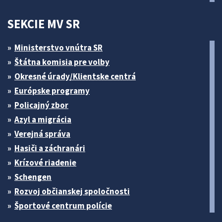
SEKCIE MV SR
Ministerstvo vnútra SR
Štátna komisia pre volby
Okresné úrady/Klientske centrá
Európske programy
Policajný zbor
Azyl a migrácia
Verejná správa
Hasiči a záchranári
Krízové riadenie
Schengen
Rozvoj občianskej spoločnosti
Športové centrum polície