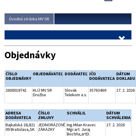
Viac
Úvodná stránka MV SR
Objednávky
ČÍSLO
OBJEDNÁVATEĽ
DODÁVATEĽ
IČO
DÁTUM
OBJEDNÁVKY
DODÁVATEĽA
DOKLADU
2600018741
KLÚ MV SR
Slovak
35763469
27. 2. 2026
Družba
Telekom a.s.
ADRESA
ČÍSLO
SCHVÁLIL
DÁTUM
DODÁVATEĽA
ZMLUVY
SCHVÁLENIA
Bajkalská 28,821
JEDNORÁZOVÉ
Ing.Milan Kravec
27. 2. 2026
09 Bratislava,SK
ZÁKAZKY
Mgr.art. Juraj
Bochňa,artD.