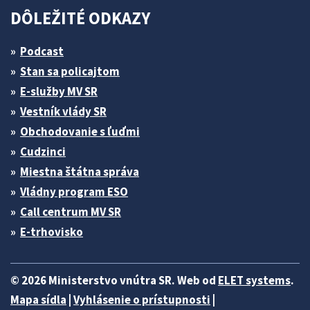
DÔLEŽITÉ ODKAZY
Podcast
Stan sa policajtom
E-služby MV SR
Vestník vlády SR
Obchodovanie s ľuďmi
Cudzinci
Miestna štátna správa
Vládny program ESO
Call centrum MV SR
E-trhovisko
© 2026 Ministerstvo vnútra SR. Web od
ELET systems
.
Mapa sídla
|
Vyhlásenie o prístupnosti
|