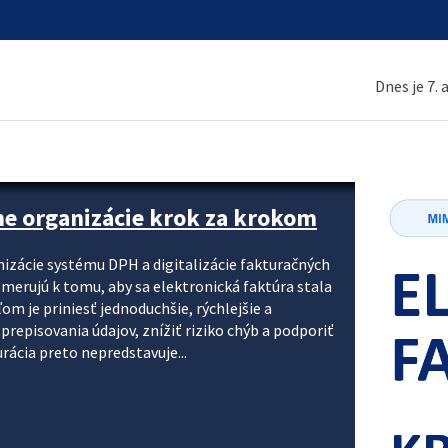
Dnes je 7.
ne organizácie krok za krokom
nizácie systému DPH a digitalizácie fakturačných
smerujú k tomu, aby sa elektronická faktúra stala
 je priniesť jednoduchšie, rýchlejšie a
repisovania údajov, znížiť riziko chýb a podporiť
rácia preto nepredstavuje...