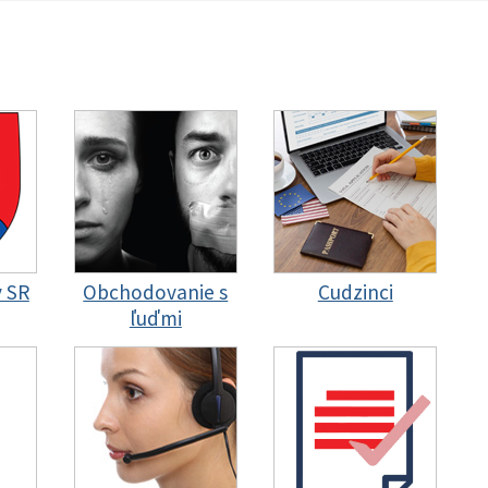
y SR
Obchodovanie s
Cudzinci
ľuďmi