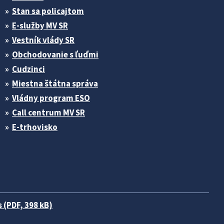
Stan sa policajtom
E-služby MV SR
Vestník vlády SR
Obchodovanie s ľuďmi
Cudzinci
Miestna štátna správa
Vládny program ESO
Call centrum MV SR
E-trhovisko
 (PDF, 398 kB)