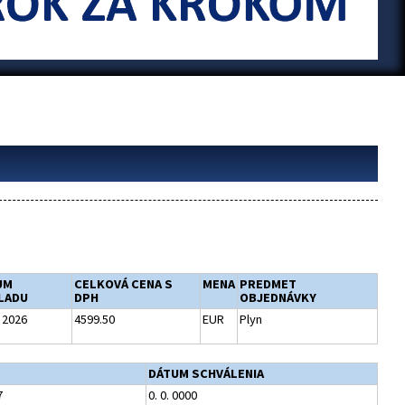
UM
CELKOVÁ CENA S
MENA
PREDMET
LADU
DPH
OBJEDNÁVKY
. 2026
4599.50
EUR
Plyn
DÁTUM SCHVÁLENIA
7
0. 0. 0000