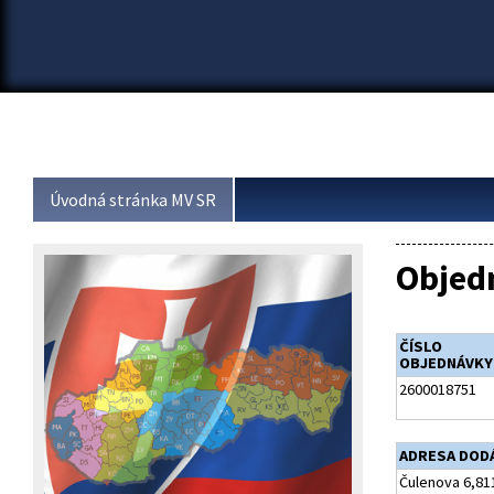
Úvodná stránka MV SR
Objed
ČÍSLO
OBJEDNÁVKY
2600018751
ADRESA DOD
Čulenova 6,811