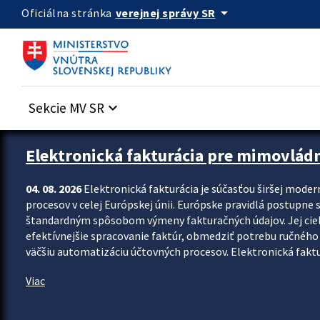
Preskocit na hlavný obsah
arrow_drop_down
verejnej správy SR
Oficiálna stránka
Sekcie MV SR
keyboard_arrow_down
Zastavit automatický posun upútavok
Elektronická fakturácia pre mimovlád
04. 08. 2026
Elektronická fakturácia je súčasťou širšej moder
procesov v celej Európskej únii. Európske pravidlá postupne 
štandardným spôsobom výmeny fakturačných údajov. Jej cieľom
efektívnejšie spracovanie faktúr, obmedziť potrebu ručného p
väčšiu automatizáciu účtovných procesov. Elektronická faktu
Viac