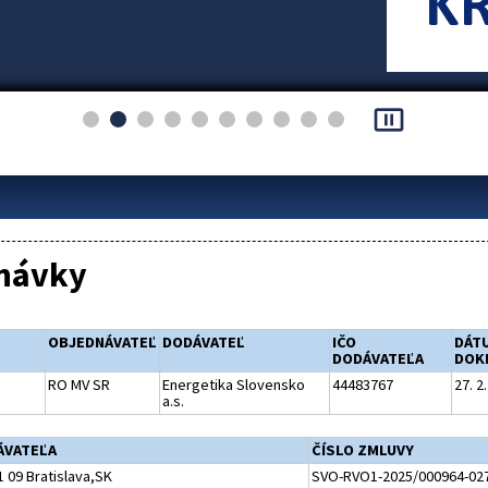
pause_presentation
návky
OBJEDNÁVATEĽ
DODÁVATEĽ
IČO
DÁT
DODÁVATEĽA
DOK
RO MV SR
Energetika Slovensko
44483767
27. 2
a.s.
ÁVATEĽA
ČÍSLO ZMLUVY
 09 Bratislava,SK
SVO-RVO1-2025/000964-02