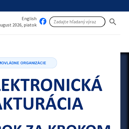
English
search
 august 2026, piatok