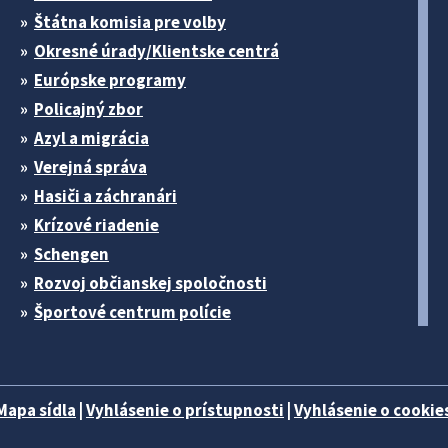
Štátna komisia pre volby
Okresné úrady/Klientske centrá
Európske programy
Policajný zbor
Azyl a migrácia
Verejná správa
Hasiči a záchranári
Krízové riadenie
Schengen
Rozvoj občianskej spoločnosti
Športové centrum polície
Mapa sídla
|
Vyhlásenie o prístupnosti
|
Vyhlásenie o cookies