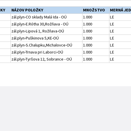
ŽKY
NÁZOV POLOŽKY
MNOŽSTVO
MERNÁ JE
zál.plyn-CO sklady Malá Ida - OÚ
1.000
LE
zál.plyn-E.Rótha 30,Rožňava - OÚ
1.000
LE
zál.plyn-Lipová 1, Rožňava-OÚ
1.000
LE
zál.plyn-Puškinova 5,KE-OÚ
1.000
LE
zál.plyn-S.Chalupku,Michalovce-OÚ
1.000
LE
zál.plyn-Trnava pri Laborci-OÚ
1.000
LE
zál.plyn-Tyršova 12, Sobrance - OÚ
1.000
LE