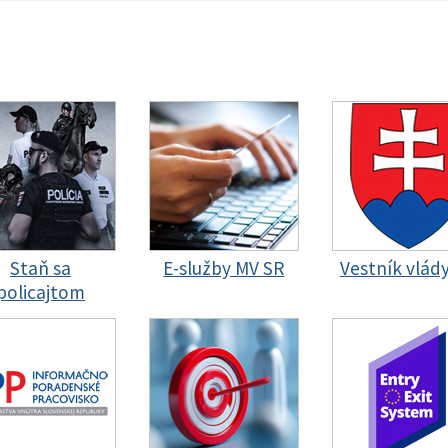
Staň sa
E-služby MV SR
Vestník vlád
policajtom