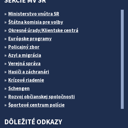
SEKCIE MV SR
Ministerstvo vnútra SR
Štátna komisia pre volby
Okresné úrady/Klientske centrá
Európske programy
Policajný zbor
Azyl a migrácia
Verejná správa
Hasiči a záchranári
Krízové riadenie
Schengen
Rozvoj občianskej spoločnosti
Športové centrum polície
DÔLEŽITÉ ODKAZY