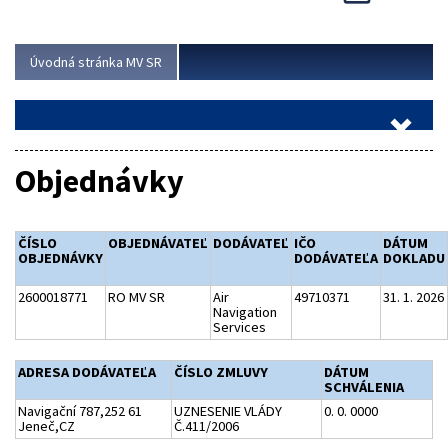
Viac
Úvodná stránka MV SR
Objednávky
ČÍSLO
OBJEDNÁVATEĽ
DODÁVATEĽ
IČO
DÁTUM
OBJEDNÁVKY
DODÁVATEĽA
DOKLADU
2600018771
RO MV SR
Air
49710371
31. 1. 2026
Navigation
Services
ADRESA DODÁVATEĽA
ČÍSLO ZMLUVY
DÁTUM
SCHVÁLENIA
Navigační 787,252 61
UZNESENIE VLÁDY
0. 0. 0000
Jeneč,CZ
Č.411/2006