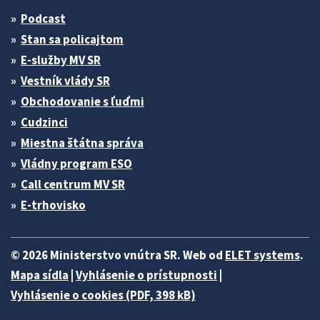
Podcast
Stan sa policajtom
E-služby MV SR
Vestník vlády SR
Obchodovanie s ľuďmi
Cudzinci
Miestna štátna správa
Vládny program ESO
Call centrum MV SR
E-trhovisko
© 2026 Ministerstvo vnútra SR. Web od
ELET systems
.
Mapa sídla
|
Vyhlásenie o prístupnosti
|
Vyhlásenie o cookies (PDF, 398 kB)