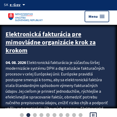
Preskocit na hlavný obsah
arrow_drop_down
SK
e-Gov
menu
Menu
Zastavit automatický posun upútavok
Elektronická fakturácia pre
mimovládne organizácie krok za
krokom
04. 08. 2026
Elektronická fakturácia je súčasťou širšej
modernizácie systému DPH a digitalizácie fakturačných
procesov v celej Európskej únii. Európske pravidlá
postupne smerujú k tomu, aby sa elektronická faktúra
stala štandardným spôsobom výmeny fakturačných
údajov. Jej cieľom je priniesť jednoduchšie, rýchlejšie a
efektívnejšie spracovanie faktúr, obmedziť potrebu
ručného prepisovania údajov, znížiť riziko chýb a podporiť
väčšiu automatizáciu účtovných procesov. Elektronická
pause_presentation
fakturácia preto nepredstavuje...