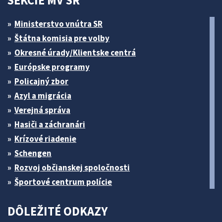
SEKCIE MV SR
Ministerstvo vnútra SR
Štátna komisia pre volby
Okresné úrady/Klientske centrá
Európske programy
Policajný zbor
Azyl a migrácia
Verejná správa
Hasiči a záchranári
Krízové riadenie
Schengen
Rozvoj občianskej spoločnosti
Športové centrum polície
DÔLEŽITÉ ODKAZY