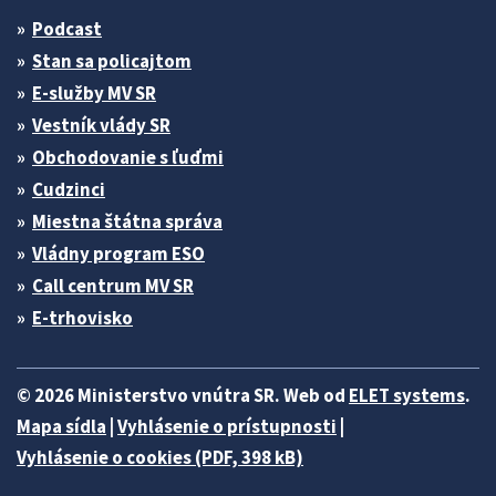
Podcast
Stan sa policajtom
E-služby MV SR
Vestník vlády SR
Obchodovanie s ľuďmi
Cudzinci
Miestna štátna správa
Vládny program ESO
Call centrum MV SR
E-trhovisko
© 2026 Ministerstvo vnútra SR. Web od
ELET systems
.
Mapa sídla
|
Vyhlásenie o prístupnosti
|
Vyhlásenie o cookies (PDF, 398 kB)