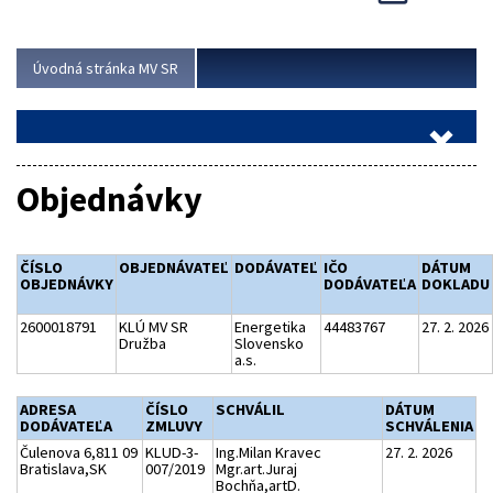
Viac
Úvodná stránka MV SR
Objednávky
ČÍSLO
OBJEDNÁVATEĽ
DODÁVATEĽ
IČO
DÁTUM
OBJEDNÁVKY
DODÁVATEĽA
DOKLADU
2600018791
KLÚ MV SR
Energetika
44483767
27. 2. 2026
Družba
Slovensko
a.s.
ADRESA
ČÍSLO
SCHVÁLIL
DÁTUM
DODÁVATEĽA
ZMLUVY
SCHVÁLENIA
Čulenova 6,811 09
KLUD-3-
Ing.Milan Kravec
27. 2. 2026
Bratislava,SK
007/2019
Mgr.art.Juraj
Bochňa,artD.