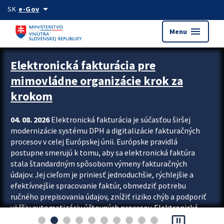
Preskocit na hlavný obsah
arrow_drop_down
SK
e-Gov
menu
Menu
Zastavit automatický posun upútavok
Elektronická fakturácia pre
mimovládne organizácie krok za
krokom
04. 08. 2026
Elektronická fakturácia je súčasťou širšej
modernizácie systému DPH a digitalizácie fakturačných
procesov v celej Európskej únii. Európske pravidlá
postupne smerujú k tomu, aby sa elektronická faktúra
stala štandardným spôsobom výmeny fakturačných
údajov. Jej cieľom je priniesť jednoduchšie, rýchlejšie a
efektívnejšie spracovanie faktúr, obmedziť potrebu
ručného prepisovania údajov, znížiť riziko chýb a podporiť
väčšiu automatizáciu účtovných procesov. Elektronická
pause_presentation
fakturácia preto nepredstavuje...