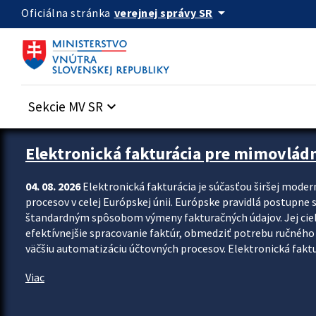
Preskocit na hlavný obsah
arrow_drop_down
verejnej správy SR
Oficiálna stránka
Sekcie MV SR
keyboard_arrow_down
Zastavit automatický posun upútavok
Elektronická fakturácia pre mimovlád
04. 08. 2026
Elektronická fakturácia je súčasťou širšej moder
procesov v celej Európskej únii. Európske pravidlá postupne 
štandardným spôsobom výmeny fakturačných údajov. Jej cieľom
efektívnejšie spracovanie faktúr, obmedziť potrebu ručného p
väčšiu automatizáciu účtovných procesov. Elektronická faktu
Viac