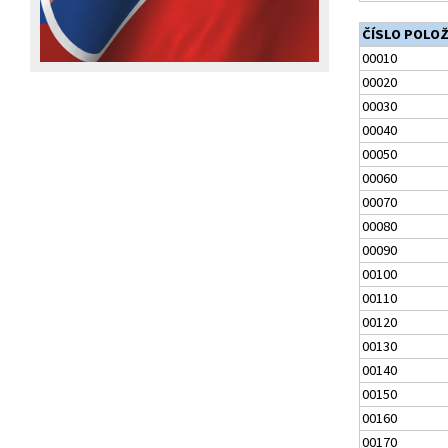
ČÍSLO POLO
00010
00020
00030
00040
00050
00060
00070
00080
00090
00100
00110
00120
00130
00140
00150
00160
00170