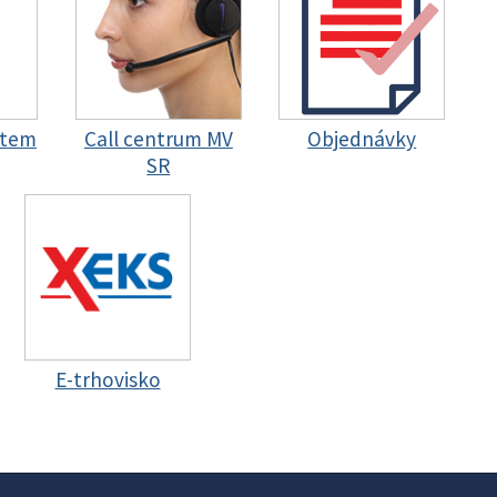
stem
Call centrum MV
Objednávky
SR
E-trhovisko