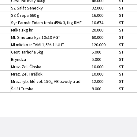
Cest. Niťovky 400g
48.000
ST
SZ Śalát Senecky
32.000
ST
SZ Č repa 660 g
16.000
ST
Syr Farmár Eidam tehla 45% 3,1kg RMF
10.674
ST
Múka 1kg hr.
20.000
ST
ML Smotana kys 10x10 AGT
60.000
ST
Ml mlieko tr TAMI 1,5% 1l UHT
120.000
ST
Cest. Tarhoňa 5kg
5.000
ST
Bryndza
5.000
ST
Mraz. Zel. Čínska
10.000
ST
Mraz. Zel. Hrášok
10.000
ST
Mraz. ryb. filé voľ. 150g AB b.vody a ad
12.000
ST
Šalát Treska
9.000
ST