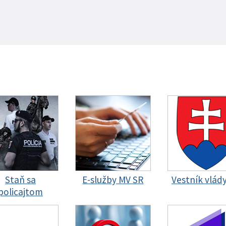
Staň sa
E-služby MV SR
Vestník vlád
policajtom