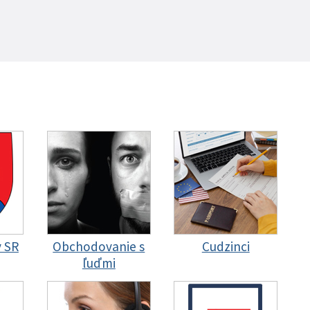
y SR
Obchodovanie s
Cudzinci
ľuďmi