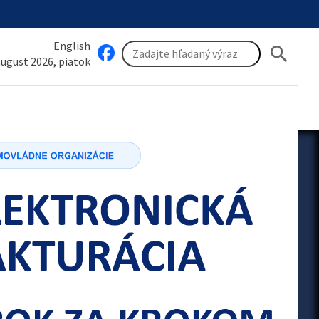
English
search
 august 2026, piatok