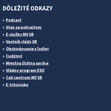
DÔLEŽITÉ ODKAZY
Podcast
Stan sa policajtom
E-služby MV SR
Vestník vlády SR
Obchodovanie s ľuďmi
Cudzinci
Miestna štátna správa
Vládny program ESO
Call centrum MV SR
E-trhovisko