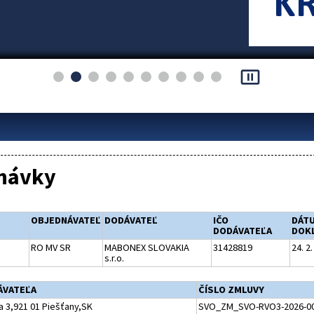
pause_presentation
návky
OBJEDNÁVATEĽ
DODÁVATEĽ
IČO
DÁT
DODÁVATEĽA
DOK
RO MV SR
MABONEX SLOVAKIA
31428819
24. 2
s.r.o.
ÁVATEĽA
ČÍSLO ZMLUVY
a 3,921 01 Piešťany,SK
SVO_ZM_SVO-RVO3-2026-00