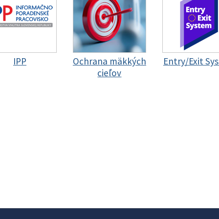
IPP
Ochrana mäkkých
Entry/Exit Sy
cieľov