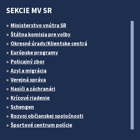
SEKCIE MV SR
Ministerstvo vnútra SR
Štátna komisia pre volby
Okresné úrady/Klientske centrá
Európske programy
Policajný zbor
Azyl a migrácia
Verejná správa
Hasiči a záchranári
Krízové riadenie
Schengen
Rozvoj občianskej spoločnosti
Športové centrum polície