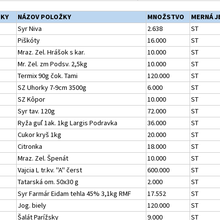
ŽKY
NÁZOV POLOŽKY
MNOŽSTVO
MERNÁ J
Syr Niva
2.638
ST
Piškóty
16.000
ST
Mraz. Zel. Hrášok s kar.
10.000
ST
Mr. Zel. zm Podsv. 2,5kg
10.000
ST
Termix 90g čok. Tami
120.000
ST
SZ Uhorky 7-9cm 3500g
6.000
ST
SZ Kôpor
10.000
ST
Syr tav. 120g
72.000
ST
Ryža guľ 1ak. 1kg Largis Podravka
36.000
ST
Cukor kryš 1kg
20.000
ST
Citronka
18.000
ST
Mraz. Zel. Špenát
10.000
ST
Vajcia L tr.kv. "A" čerst
600.000
ST
Tatarská om. 50x30 g
2.000
ST
Syr Farmár Eidam tehla 45% 3,1kg RMF
17.552
ST
Jog. biely
120.000
ST
Šalát Parížsky
9.000
ST