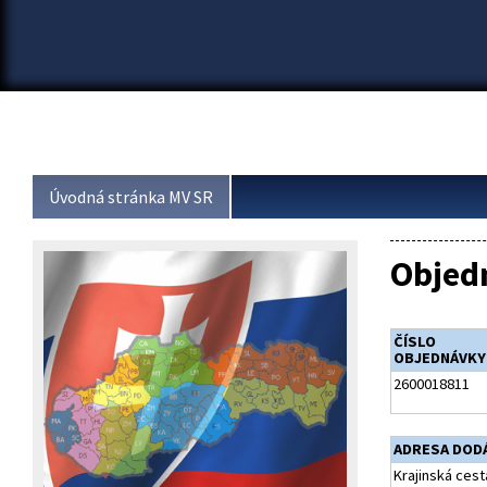
Úvodná stránka MV SR
Objed
ČÍSLO
OBJEDNÁVKY
2600018811
ADRESA DOD
Krajinská cest