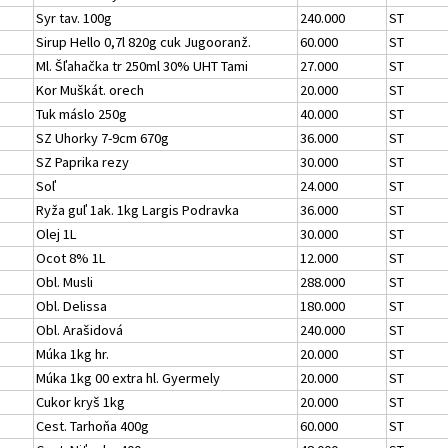
Syr tav. 100g
240.000
ST
Sirup Hello 0,7l 820g cuk Jugooranž.
60.000
ST
Ml. Šľahačka tr 250ml 30% UHT Tami
27.000
ST
Kor Muškát. orech
20.000
ST
Tuk máslo 250g
40.000
ST
SZ Uhorky 7-9cm 670g
36.000
ST
SZ Paprika rezy
30.000
ST
Soľ
24.000
ST
Ryža guľ 1ak. 1kg Largis Podravka
36.000
ST
Olej 1L
30.000
ST
Ocot 8% 1L
12.000
ST
Obl. Musli
288.000
ST
Obl. Delissa
180.000
ST
Obl. Arašidová
240.000
ST
Múka 1kg hr.
20.000
ST
Múka 1kg 00 extra hl. Gyermely
20.000
ST
Cukor kryš 1kg
20.000
ST
Cest. Tarhoňa 400g
60.000
ST