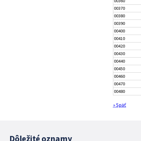
00360
00370
00380
00390
00400
00410
00420
00430
00440
00450
00460
00470
00480
» Späť
Dôležité oznamy