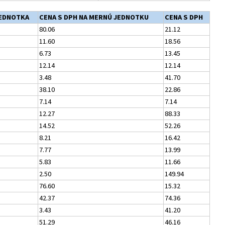
EDNOTKA
CENA S DPH NA MERNÚ JEDNOTKU
CENA S DPH
80.06
21.12
11.60
18.56
6.73
13.45
12.14
12.14
3.48
41.70
38.10
22.86
7.14
7.14
12.27
88.33
14.52
52.26
8.21
16.42
7.77
13.99
5.83
11.66
2.50
149.94
76.60
15.32
42.37
74.36
3.43
41.20
51.29
46.16