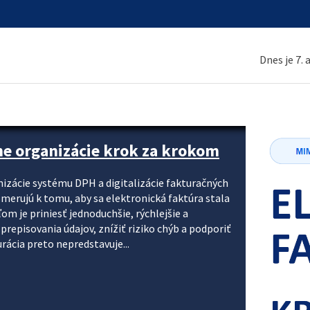
Dnes je 7.
ne organizácie krok za krokom
nizácie systému DPH a digitalizácie fakturačných
smerujú k tomu, aby sa elektronická faktúra stala
 je priniesť jednoduchšie, rýchlejšie a
repisovania údajov, znížiť riziko chýb a podporiť
rácia preto nepredstavuje...