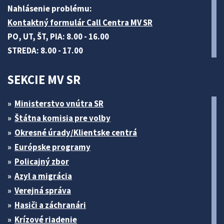
Nahlásenie problému:
Kontaktný formulár Call Centra MV SR
PO, UT, ŠT, PIA: 8.00 - 16.00
STREDA: 8.00 - 17.00
SEKCIE MV SR
Ministerstvo vnútra SR
Štátna komisia pre volby
Okresné úrady/Klientske centrá
Európske programy
Policajný zbor
Azyl a migrácia
Verejná správa
Hasiči a záchranári
Krízové riadenie