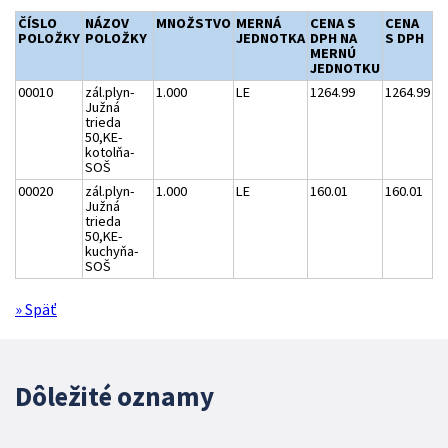
ČÍSLO
NÁZOV
MNOŽSTVO
MERNÁ
CENA S
CENA
POLOŽKY
POLOŽKY
JEDNOTKA
DPH NA
S DPH
MERNÚ
JEDNOTKU
00010
zál.plyn-
1.000
LE
1264.99
1264.99
Južná
trieda
50,KE-
kotolňa-
SOŠ
00020
zál.plyn-
1.000
LE
160.01
160.01
Južná
trieda
50,KE-
kuchyňa-
SOŠ
» Späť
Dôležité oznamy