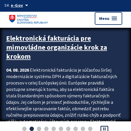
Preskocit na hlavný obsah
arrow_drop_down
SK
e-Gov
menu
Menu
Zastavit automatický posun upútavok
Elektronická fakturácia pre
mimovládne organizácie krok za
krokom
04. 08. 2026
Elektronická fakturácia je súčasťou širšej
modernizácie systému DPH a digitalizácie fakturačných
procesov v celej Európskej únii. Európske pravidlá
postupne smerujú k tomu, aby sa elektronická faktúra
stala štandardným spôsobom výmeny fakturačných
údajov. Jej cieľom je priniesť jednoduchšie, rýchlejšie a
efektívnejšie spracovanie faktúr, obmedziť potrebu
ručného prepisovania údajov, znížiť riziko chýb a podporiť
väčšiu automatizáciu účtovných procesov. Elektronická
pause_presentation
fakturácia preto nepredstavuje...