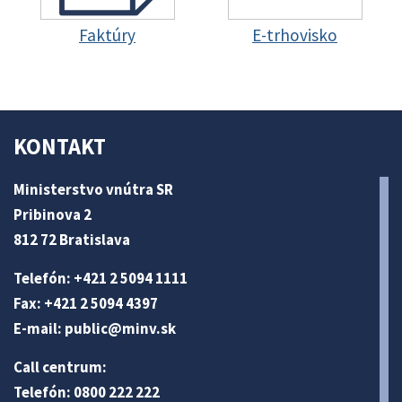
Faktúry
E-trhovisko
KONTAKT
Ministerstvo vnútra SR
Pribinova 2
812 72 Bratislava
Telefón: +421 2 5094 1111
Fax: +421 2 5094 4397
E-mail:
public@minv
.sk
Call centrum:
Telefón: 0800 222 222