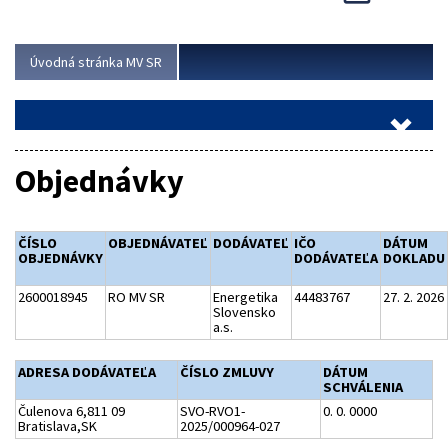
Viac
Úvodná stránka MV SR
Objednávky
ČÍSLO
OBJEDNÁVATEĽ
DODÁVATEĽ
IČO
DÁTUM
OBJEDNÁVKY
DODÁVATEĽA
DOKLADU
2600018945
RO MV SR
Energetika
44483767
27. 2. 2026
Slovensko
a.s.
ADRESA DODÁVATEĽA
ČÍSLO ZMLUVY
DÁTUM
SCHVÁLENIA
Čulenova 6,811 09
SVO-RVO1-
0. 0. 0000
Bratislava,SK
2025/000964-027