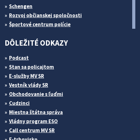
Schengen
Rozvoj občianskej spoločnosti
Športové centrum polície
DÔLEŽITÉ ODKAZY
Podcast
Stan sa policajtom
E-služby MV SR
Vestník vlády SR
Obchodovanie s ľuďmi
Cudzinci
Miestna štátna správa
Vládny program ESO
Call centrum MV SR
E-trhovisko