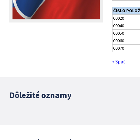
ČÍSLO POLO
00020
00040
00050
00060
00070
» Späť
Dôležité oznamy