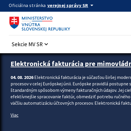
Preskocit na hlavný obsah
arrow_drop_down
verejnej správy SR
Oficiálna stránka
Sekcie MV SR
keyboard_arrow_down
Zastavit automatický posun upútavok
Elektronická fakturácia pre mimovlád
04. 08. 2026
Elektronická fakturácia je súčasťou širšej moder
procesov v celej Európskej únii. Európske pravidlá postupne 
štandardným spôsobom výmeny fakturačných údajov. Jej cieľom
efektívnejšie spracovanie faktúr, obmedziť potrebu ručného p
väčšiu automatizáciu účtovných procesov. Elektronická faktu
Viac