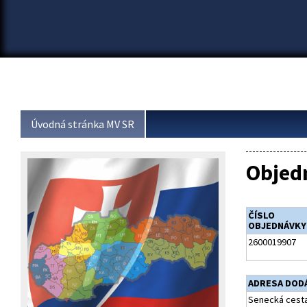
Úvodná stránka MV SR
Objed
ČÍSLO
OBJEDNÁVKY
2600019907
ADRESA DOD
Senecká cesta 