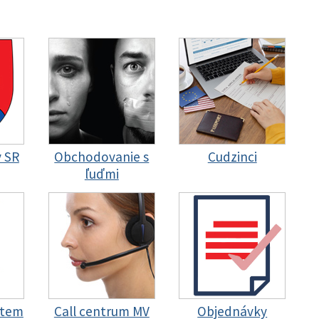
y SR
Obchodovanie s
Cudzinci
ľuďmi
stem
Call centrum MV
Objednávky