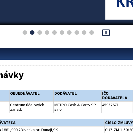
pause_presentation
návky
OBJEDNÁVATEĽ
DODÁVATEĽ
IČO
DODÁVATEĽA
Centrum účelových
METRO Cash & Carry SR
45952671
zariad.
s.r.o.
ÁVATEĽA
ČÍSLO ZMLUVY
1881,900 28 Ivanka pri Dunaji,SK
CUZ-ZM-1-50/20