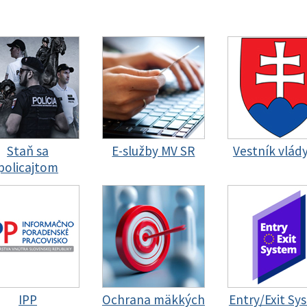
Staň sa
E-služby MV SR
Vestník vlád
policajtom
IPP
Ochrana mäkkých
Entry/Exit Sy