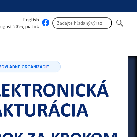
English
search
 august 2026, piatok