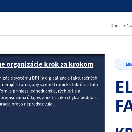
Dnes je 7.
ne organizácie krok za krokom
nizácie systému DPH a digitalizácie fakturačných
smerujú k tomu, aby sa elektronická faktúra stala
 je priniesť jednoduchšie, rýchlejšie a
repisovania údajov, znížiť riziko chýb a podporiť
rácia preto nepredstavuje...