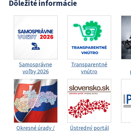
Dôležité informácie
Samosprávne
Transparentné
voľby 2026
vnútro
Okresné úrady /
Ústredný portál