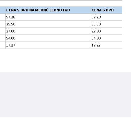
CENA S DPH NA MERNÚ JEDNOTKU
CENA S DPH
57.28
57.28
35.50
35.50
27.00
27.00
54.00
54.00
17.27
17.27