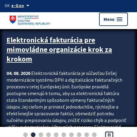
Preskocit na hlavný obsah
arrow_drop_down
SK
e-Gov
menu
Menu
Zastavit automatický posun upútavok
Elektronická fakturácia pre
mimovládne organizácie krok za
krokom
04. 08. 2026
Elektronická fakturácia je súčasťou širšej
modernizácie systému DPH a digitalizácie fakturačných
procesov v celej Európskej únii. Európske pravidlá
postupne smerujú k tomu, aby sa elektronická faktúra
stala štandardným spôsobom výmeny fakturačných
údajov. Jej cieľom je priniesť jednoduchšie, rýchlejšie a
efektívnejšie spracovanie faktúr, obmedziť potrebu
ručného prepisovania údajov, znížiť riziko chýb a podporiť
väčšiu automatizáciu účtovných procesov. Elektronická
pause_presentation
fakturácia preto nepredstavuje...