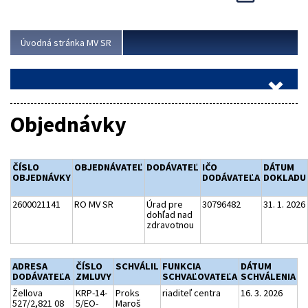
Viac
Úvodná stránka MV SR
Objednávky
ČÍSLO
OBJEDNÁVATEĽ
DODÁVATEĽ
IČO
DÁTUM
OBJEDNÁVKY
DODÁVATEĽA
DOKLADU
2600021141
RO MV SR
Úrad pre
30796482
31. 1. 2026
dohľad nad
zdravotnou
ADRESA
ČÍSLO
SCHVÁLIL
FUNKCIA
DÁTUM
DODÁVATEĽA
ZMLUVY
SCHVAĽOVATEĽA
SCHVÁLENIA
Žellova
KRP-14-
Proks
riaditeľ centra
16. 3. 2026
527/2,821 08
5/EO-
Maroš