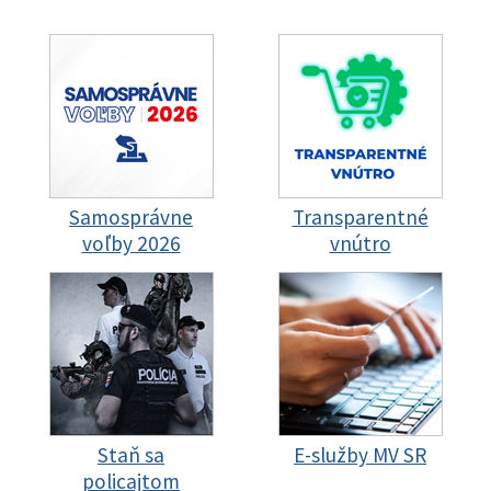
Samosprávne
Transparentné
voľby 2026
vnútro
Staň sa
E-služby MV SR
policajtom