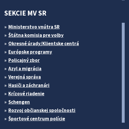
SEKCIE MV SR
Ministerstvo vnútra SR
Štátna komisia pre volby
Okresné úrady/Klientske centrá
Európske programy
Policajný zbor
Azyl a migrácia
Verejná správa
Hasiči a záchranári
Krízové riadenie
Schengen
Rozvoj občianskej spoločnosti
Športové centrum polície