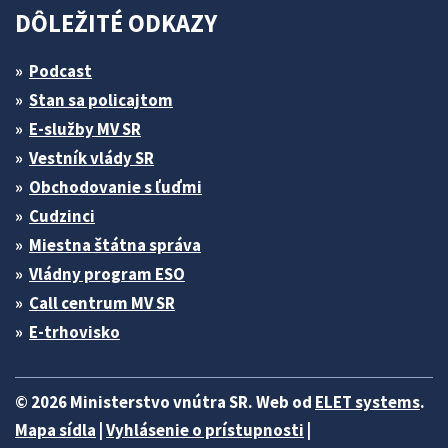
DÔLEŽITÉ ODKAZY
Podcast
Stan sa policajtom
E-služby MV SR
Vestník vlády SR
Obchodovanie s ľuďmi
Cudzinci
Miestna štátna správa
Vládny program ESO
Call centrum MV SR
E-trhovisko
© 2026 Ministerstvo vnútra SR. Web od
ELET systems
.
Mapa sídla
|
Vyhlásenie o prístupnosti
|