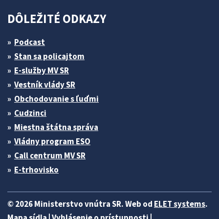
DÔLEŽITÉ ODKAZY
Podcast
Stan sa policajtom
E-služby MV SR
Vestník vlády SR
Obchodovanie s ľuďmi
Cudzinci
Miestna štátna správa
Vládny program ESO
Call centrum MV SR
E-trhovisko
© 2026 Ministerstvo vnútra SR. Web od
ELET systems
.
Mapa sídla
|
Vyhlásenie o prístupnosti
|