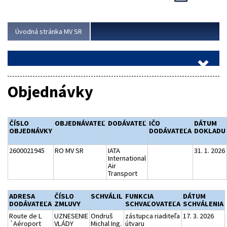
Viac
Úvodná stránka MV SR
Objednávky
ČÍSLO
OBJEDNÁVATEĽ
DODÁVATEĽ
IČO
DÁTUM
OBJEDNÁVKY
DODÁVATEĽA
DOKLADU
2600021945
RO MV SR
IATA
31. 1. 2026
International
Air
Transport
ADRESA
ČÍSLO
SCHVÁLIL
FUNKCIA
DÁTUM
DODÁVATEĽA
ZMLUVY
SCHVAĽOVATEĽA
SCHVÁLENIA
Route de L
UZNESENIE
Ondruš
zástupca riaditeľa
17. 3. 2026
´Aéroport
VLÁDY
Michal Ing.
útvaru