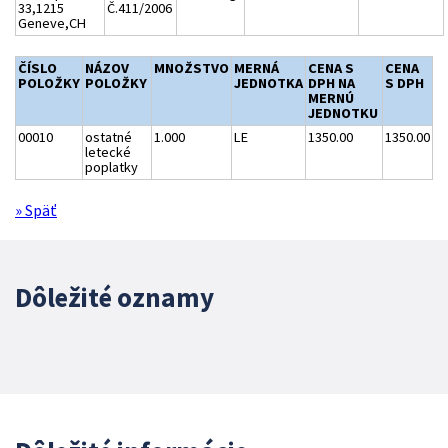
33,1215
Č.411/2006
Geneve,CH
ČÍSLO
NÁZOV
MNOŽSTVO
MERNÁ
CENA S
CENA
POLOŽKY
POLOŽKY
JEDNOTKA
DPH NA
S DPH
MERNÚ
JEDNOTKU
00010
ostatné
1.000
LE
1350.00
1350.00
letecké
poplatky
» Späť
Dôležité oznamy