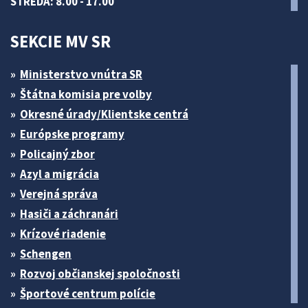
STREDA: 8.00 - 17.00
SEKCIE MV SR
Ministerstvo vnútra SR
Štátna komisia pre volby
Okresné úrady/Klientske centrá
Európske programy
Policajný zbor
Azyl a migrácia
Verejná správa
Hasiči a záchranári
Krízové riadenie
Schengen
Rozvoj občianskej spoločnosti
Športové centrum polície