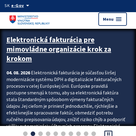
Preskocit na hlavný obsah
arrow_drop_down
SK
e-Gov
menu
Menu
Zastavit automatický posun upútavok
Elektronická fakturácia pre
mimovládne organizácie krok za
krokom
04. 08. 2026
Elektronická fakturácia je súčasťou širšej
modernizácie systému DPH a digitalizácie fakturačných
procesov v celej Európskej únii. Európske pravidlá
postupne smerujú k tomu, aby sa elektronická faktúra
stala štandardným spôsobom výmeny fakturačných
údajov. Jej cieľom je priniesť jednoduchšie, rýchlejšie a
efektívnejšie spracovanie faktúr, obmedziť potrebu
ručného prepisovania údajov, znížiť riziko chýb a podporiť
väčšiu automatizáciu účtovných procesov. Elektronická
pause_presentation
fakturácia preto nepredstavuje...