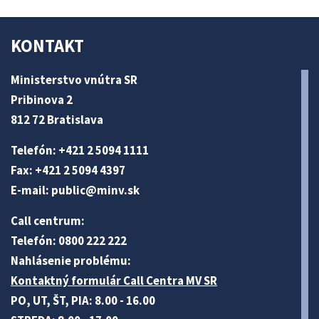
KONTAKT
Ministerstvo vnútra SR
Pribinova 2
812 72 Bratislava
Telefón: +421 2 5094 1111
Fax: +421 2 5094 4397
E-mail:
public@minv
.sk
Call centrum:
Telefón: 0800 222 222
Nahlásenie problému:
Kontaktný formulár Call Centra MV SR
PO, UT, ŠT, PIA: 8.00 - 16.00